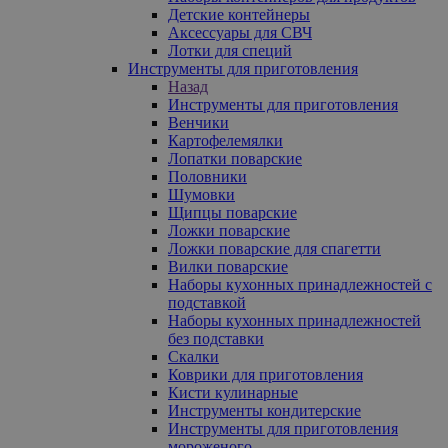
Детские контейнеры
Аксессуары для СВЧ
Лотки для специй
Инструменты для приготовления
Назад
Инструменты для приготовления
Венчики
Картофелемялки
Лопатки поварские
Половники
Шумовки
Щипцы поварские
Ложки поварские
Ложки поварские для спагетти
Вилки поварские
Наборы кухонных принадлежностей с
подставкой
Наборы кухонных принадлежностей
без подставки
Скалки
Коврики для приготовления
Кисти кулинарные
Инструменты кондитерские
Инструменты для приготовления
мороженого