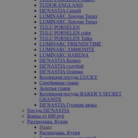
TUDOR ENGLAND
DE'NASTIA Синий
LUMINARC Лондон Топаз
LUMINARC Лондон Топаз
TULU PORSELEN
TULU PORSELEN color
TULU PORSELEN Tutku
LUMINARC FRIENDS'TIME
LUMINARC AMMONITE
LUMINARC HARENA
DE'NASTIA Romeo
DE'NASTIA голубой
DE'NASTIA Оливки
Коллекция посуды LUCKY
Серебряные грани
Золотые грани
Коллекция посуды BAKER`S SECRET
GRANITE
DE'NASTIA Гусиная лапка
Посуда DE'NASTIA
Ковры от 699 руб
Распродажа. Кухня
Назад
Распродажа. Кухня