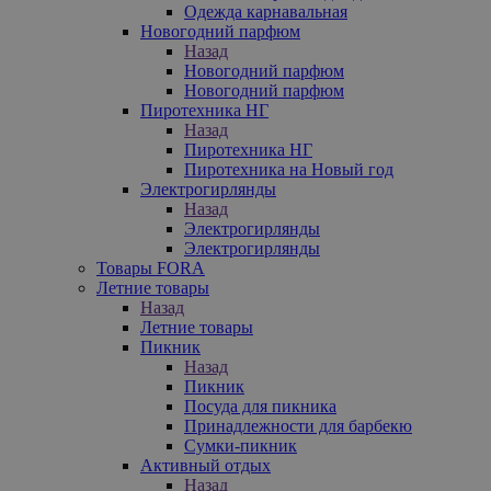
Одежда карнавальная
Новогодний парфюм
Назад
Новогодний парфюм
Новогодний парфюм
Пиротехника НГ
Назад
Пиротехника НГ
Пиротехника на Новый год
Электрогирлянды
Назад
Электрогирлянды
Электрогирлянды
Товары FORA
Летние товары
Назад
Летние товары
Пикник
Назад
Пикник
Посуда для пикника
Принадлежности для барбекю
Сумки-пикник
Активный отдых
Назад