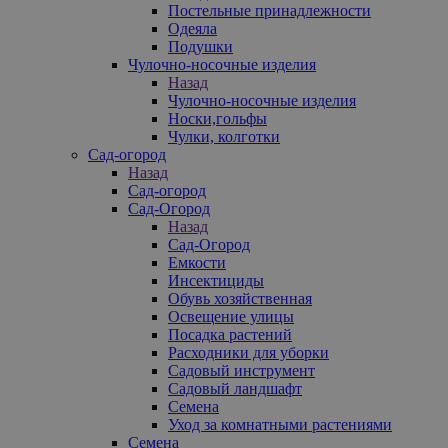
Постельные принадлежности
Одеяла
Подушки
Чулочно-носочные изделия
Назад
Чулочно-носочные изделия
Носки,гольфы
Чулки, колготки
Сад-огород
Назад
Сад-огород
Сад-Огород
Назад
Сад-Огород
Емкости
Инсектициды
Обувь хозяйственная
Освещение улицы
Посадка растений
Расходники для уборки
Садовый инструмент
Садовый ландшафт
Семена
Уход за комнатными растениями
Семена