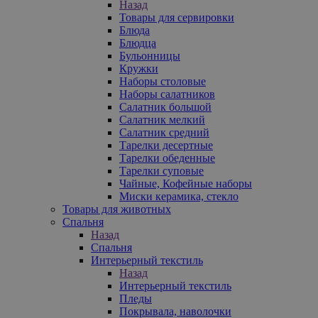
Назад
Товары для сервировки
Блюда
Блюдца
Бульонницы
Кружки
Наборы столовые
Наборы салатников
Салатник большой
Салатник мелкий
Салатник средний
Тарелки десертные
Тарелки обеденные
Тарелки суповые
Чайные, Кофейные наборы
Миски керамика, стекло
Товары для животных
Спальня
Назад
Спальня
Интерьерный текстиль
Назад
Интерьерный текстиль
Пледы
Покрывала, наволочки