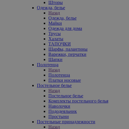
Шторы
Одежда, белье
Назад
Одежда, белье
Майки
Одежда для дома
Трусы
Халаты
ТАПОЧКИ
Шарфы, палантины
Варежки, перчатки
Шапки
Полотенца
Назад
Полотенца
Платки носовые
Постельное белье
Назад
Постельное белье
Комплекты постельного белья
Наволочки
Пододеяльник
Простыни
Постельные принадлежности
Назад