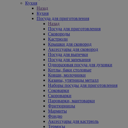
Кухня
Назад
Кухня
Посуда для приготовления
Назад
Посуда для приготовления
Сковороды
Кастрюли
Крышки для сковород
Аксессуары для сковород
Посуда для выпечки
Посуда для запекания
Одноразовая посуда для духовки
Котлы, баки столовые
Ковши, молочники
Казаны, утятницы металл
Наборы посуды для приготовления
Соковарки
Скороварки
Пароварки, мантоварки
Фритюрницы
Мармиты
Фондю
Аксессуары для кастрюль
Термосы