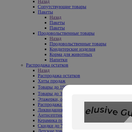
Назад
Сопутствующие товары
Пакеты
Назад
Пакеты
Пакеты
Продовольственные товары
Назад
Продовольственные товары
Кондитерские изделия
Корма для животных
Напитки
Распродажа остатков
Назад
Распродажа остатков
Хиты продаж
Товары до 199₽
Товары до 399₽
Этажерки, обувницы
Распродажа текстиля до -50%
Ликвидация до -70%
Антисептики
Керамика по 129 руб
Скидки до 70%
Детские товары