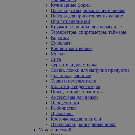
Кулинарные формы
Палочки, иглы, ложки специальные
Наборы для приготовления канапе
Приготовление яиц
Кружки, кувшины, ложки мерные
Термометры, спиртометры, таймеры
Воронки
Дуршлаги
Ковши пластиковые
Миски
Сита
Держатели для молока
Совки, ложки для сыпучих продуктов
Доски разделочные
Терки и измельчители
Молотки, тендерайзеры
Ножи, топоры, ножницы
Аксессуары для ножей
Овощечистки
Рыбочистки
Орехоколы
Косточковыдавливатели
Открывалки, консервные ножи
Уход за посудой