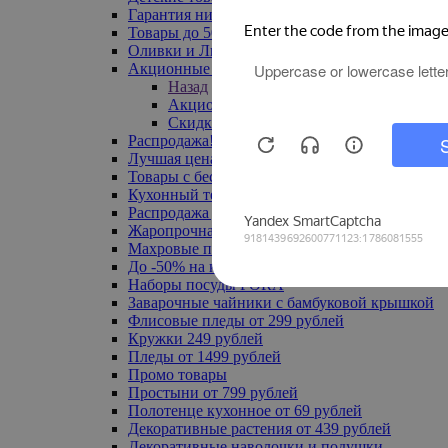
Гарантия низкой цены
Товары до 500 руб
Оливки и Лимоны
Акционные товары
Назад
Акционные товары
Скидка 20% по промокоду
Распродажа! Ульяновск до -70%
Лучшая цена
Товары с бесплатной доставкой
Кухонный текстиль
Распродажа до -50%
Жаропрочная посуда
Махровые полотенца
До -50% на ковры
Наборы посуды FORA
Заварочные чайники с бамбуковой крышкой
Флисовые пледы от 299 рублей
Кружки 249 рублей
Пледы от 1499 рублей
Промо товары
Простыни от 799 рублей
Полотенце кухонное от 69 рублей
Декоративные растения от 439 рублей
Декоративные наволочки и подушки