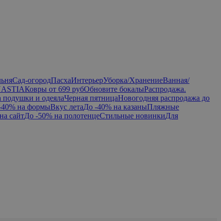
льня
Сад-огород
Пасха
Интерьер
Уборка/Хранение
Ванная/
NASTIA
Ковры от 699 руб
Обновите бокалы
Распродажа.
а подушки и одеяла
Черная пятница
Новогодняя распродажа до
-40% на формы
Вкус лета
До -40% на казаны
Пляжные
на сайт
До -50% на полотенце
Стильные новинки
Для