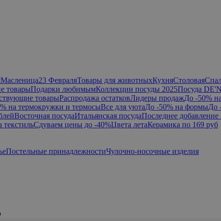
я
Масленица
23 Февраля
Товары для животных
Кухня
Столовая
Спа
е товары
Подарки любимым
Коллекции посуды 2025
Посуда DE'
ствующие товары
Распродажа остатков
Лидеры продаж
До -50% н
0% на термокружки и термосы
Все для уюта
До -50% на формы
До 
блей
Восточная посуда
Итальянская посуда
Последнее добавление 
а текстиль
Сдуваем цены до -40%
Цвета лета
Керамика по 169 руб
ье
Постельные принадлежности
Чулочно-носочные изделия
р