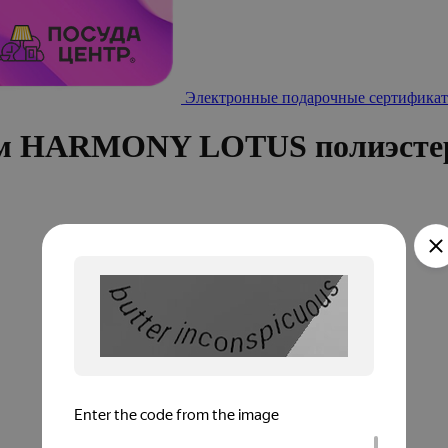
Электронные подарочные сертификат
05см HARMONY LOTUS полиэсте