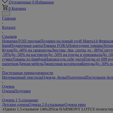
Отложенные
0
Избранное
0
Корзина
Главная
-
Каталог
-
Спальня
Новинки
ТОП продаж
Подарки на новый год
8 Марта
14 Феврал
Баня
Подарочные карты
Товары FORA
Новогодние товары
Летни
Кухня
До -40% на сковороды
Люстры, бра, споты до - 80%
Сопут
-50%
До -50% на кастрюли
До -50% на пледы и покрывала
До -5
сумки
Товары из бамбука
Нановогодь себе уюта
Пледы от 699 ру
напитков
Дачная мебель
Джинсовая коллекция
Бренды
До -50% н
-
Постельные принадлежности
Интерьерный текстиль
Одежда, белье
Полотенца
Постельное бел
-
Одеяла
Одеяла
Подушки
-
Одеяла 1,5-спальные
Детские одеяла
Одеяла 2,0-спальные
Одеяла евро
-
Одеяло 1,5-спальное 140х205см HARMONY LOTUS полиэсте