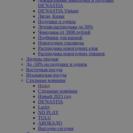
Декоративные наволочки и подушки
DE'NASTIA
DE'NASTIA Vintage
Ляган, Казан
Подушки и одеяла
Летняя распродажа до 50%
Чемоданы от 3998 рублей
Подборки для ванной
Новогодние гирлянды
Распродажа новогодних елок
Распродажа новогодних товаров
Лидеры продаж
До -50% на подушки и одеяла
Восточная посуда
Итальянская посуда
Стильные новинки
Назад
Стильные новинки
Новый 2023 год
DE'NASTIA
Lucky
ND PLAY
TULU
АВОКАДО
Выгодно сегодня