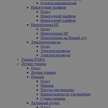
Одежда карнавальная
Новогодний парфюм
Назад
Новогодний парфюм
Новогодний парфюм
Пиротехника НГ
Назад
Пиротехника НГ
Пиротехника на Новый год
Электрогирлянды
Назад
Электрогирлянды
Электрогирлянды
Товары FORA
Летние товары
Назад
Летние товары
Пикник
Назад
Пикник
Посуда для пикника
Принадлежности для барбекю
Сумки-пикник
Активный отдых
Назад