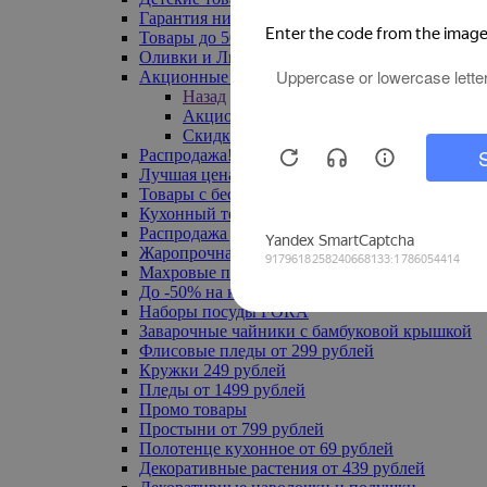
Гарантия низкой цены
Товары до 500 руб
Оливки и Лимоны
Акционные товары
Назад
Акционные товары
Скидка 20% по промокоду
Распродажа! Ульяновск до -70%
Лучшая цена
Товары с бесплатной доставкой
Кухонный текстиль
Распродажа до -50%
Жаропрочная посуда
Махровые полотенца
До -50% на ковры
Наборы посуды FORA
Заварочные чайники с бамбуковой крышкой
Флисовые пледы от 299 рублей
Кружки 249 рублей
Пледы от 1499 рублей
Промо товары
Простыни от 799 рублей
Полотенце кухонное от 69 рублей
Декоративные растения от 439 рублей