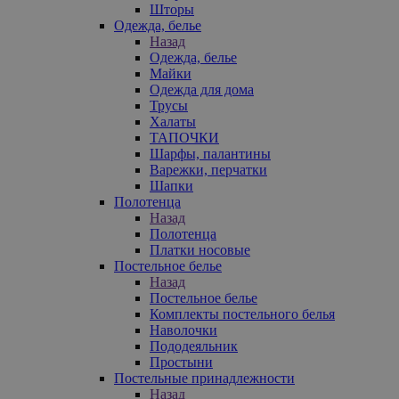
Шторы
Одежда, белье
Назад
Одежда, белье
Майки
Одежда для дома
Трусы
Халаты
ТАПОЧКИ
Шарфы, палантины
Варежки, перчатки
Шапки
Полотенца
Назад
Полотенца
Платки носовые
Постельное белье
Назад
Постельное белье
Комплекты постельного белья
Наволочки
Пододеяльник
Простыни
Постельные принадлежности
Назад