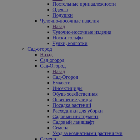
Постельные принадлежности
Одеяла
Подушки
Чулочно-носочные изделия
Назад
Чулочно-носочные изделия
Носки,гольфы
Чулки, колготки
Сад-огород
Назад
Сад-огород
Сад-Огород
Назад
Сад-Огород
Емкости
Инсектициды
Обувь хозяйственная
Освещение улицы
Посадка растений
Расходники для уборки
Садовый инструмент
Садовый ландшафт
Семена
Уход за комнатными растениями
Семена