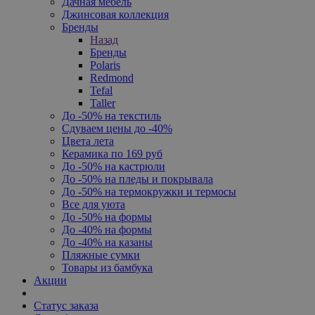
Дачная мебель
Джинсовая коллекция
Бренды
Назад
Бренды
Polaris
Redmond
Tefal
Taller
До -50% на текстиль
Сдуваем цены до -40%
Цвета лета
Керамика по 169 руб
До -50% на кастрюли
До -50% на пледы и покрывала
До -50% на термокружки и термосы
Все для уюта
До -50% на формы
До -40% на формы
До -40% на казаны
Пляжные сумки
Товары из бамбука
Акции
Статус заказа