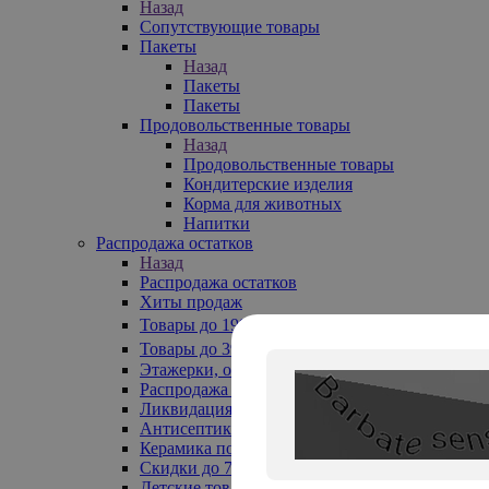
Назад
Сопутствующие товары
Пакеты
Назад
Пакеты
Пакеты
Продовольственные товары
Назад
Продовольственные товары
Кондитерские изделия
Корма для животных
Напитки
Распродажа остатков
Назад
Распродажа остатков
Хиты продаж
Товары до 199₽
Товары до 399₽
Этажерки, обувницы
Распродажа текстиля до -50%
Ликвидация до -70%
Антисептики
Керамика по 129 руб
Скидки до 70%
Детские товары