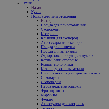
Кухня
Назад
Кухня
Посуда для приготовления
Назад
Посуда для приготовления
Сковороды
Кастрюли
Крышки для сковород
Аксессуары для сковород
Посуда для выпечки
Посуда для запекания
Одноразовая посуда для духовки
Котлы, баки столовые
Ковши, молочники
Казаны, утятницы металл
Наборы посуды для приготовления
Соковарки
Скороварки
Пароварки, мантоварки
Фритюрницы
Мармиты
Фондю
Аксессуары для кастрюль
Термосы