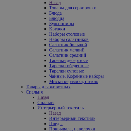
Назад
Товары для сервировки
Блюда
Блюдца
Бульонницы
Кружки
Наборы столовые
Наборы салатников
Салатник большой
Салатник мелкий
Салатник средний
Тарелки десертные
Тарелки обеденные
Тарелки суповые
Чайные, Кофейные наборы
Миски керамика, стекло
Товары для животных
Спальня
Назад
Спальня
Интерьерный текстиль
Назад
Интерьерный текстиль
Пледы
Покрывала, наволочки