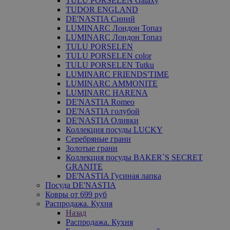
TULU PORSELEN Galaxy
TUDOR ENGLAND
DE'NASTIA Синий
LUMINARC Лондон Топаз
LUMINARC Лондон Топаз
TULU PORSELEN
TULU PORSELEN color
TULU PORSELEN Tutku
LUMINARC FRIENDS'TIME
LUMINARC AMMONITE
LUMINARC HARENA
DE'NASTIA Romeo
DE'NASTIA голубой
DE'NASTIA Оливки
Коллекция посуды LUCKY
Серебряные грани
Золотые грани
Коллекция посуды BAKER`S SECRET
GRANITE
DE'NASTIA Гусиная лапка
Посуда DE'NASTIA
Ковры от 699 руб
Распродажа. Кухня
Назад
Распродажа. Кухня