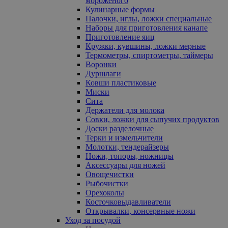
мороженого
Кулинарные формы
Палочки, иглы, ложки специальные
Наборы для приготовления канапе
Приготовление яиц
Кружки, кувшины, ложки мерные
Термометры, спиртометры, таймеры
Воронки
Дуршлаги
Ковши пластиковые
Миски
Сита
Держатели для молока
Совки, ложки для сыпучих продуктов
Доски разделочные
Терки и измельчители
Молотки, тендерайзеры
Ножи, топоры, ножницы
Аксессуары для ножей
Овощечистки
Рыбочистки
Орехоколы
Косточковыдавливатели
Открывалки, консервные ножи
Уход за посудой