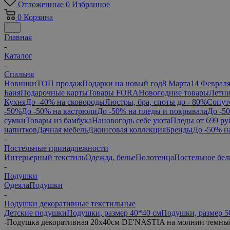
Отложенные
0
Избранное
0
Корзина
Главная
-
Каталог
-
Спальня
Новинки
ТОП продаж
Подарки на новый год
8 Марта
14 Феврал
Баня
Подарочные карты
Товары FORA
Новогодние товары
Летни
Кухня
До -40% на сковороды
Люстры, бра, споты до - 80%
Сопут
-50%
До -50% на кастрюли
До -50% на пледы и покрывала
До -5
сумки
Товары из бамбука
Нановогодь себе уюта
Пледы от 699 ру
напитков
Дачная мебель
Джинсовая коллекция
Бренды
До -50% н
-
Постельные принадлежности
Интерьерный текстиль
Одежда, белье
Полотенца
Постельное бел
-
Подушки
Одеяла
Подушки
-
Подушки декоративные текстильные
Детские подушки
Подушки, размер 40*40 см
Подушки, размер 5
-
Подушка декоративная 20х40см DE'NASTIA на молнии темный