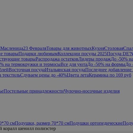
я
Масленица
23 Февраля
Товары для животных
Кухня
Столовая
Спа
е товары
Подарки любимым
Коллекции посуды 2025
Посуда DE'
ствующие товары
Распродажа остатков
Лидеры продаж
До -50% н
0% на термокружки и термосы
Все для уюта
До -50% на формы
До 
блей
Восточная посуда
Итальянская посуда
Последнее добавление 
а текстиль
Сдуваем цены до -40%
Цвета лета
Керамика по 169 руб
ье
Постельные принадлежности
Чулочно-носочные изделия
0*70 см
Подушки, размер 70*70 см
Подушки ортопедические
Поду
 коралл шенилл полиэстер