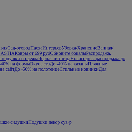
льня
Сад-огород
Пасха
Интерьер
Уборка/Хранение
Ванная/
NASTIA
Ковры от 699 руб
Обновите бокалы
Распродажа.
а подушки и одеяла
Черная пятница
Новогодняя распродажа до
-40% на формы
Вкус лета
До -40% на казаны
Пляжные
на сайт
До -50% на полотенце
Стильные новинки
Для
шки-сидушки
Подушки декор сув-р