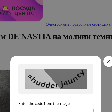
Электронные подарочные сертификат
см DE'NASTIA на молнии темн