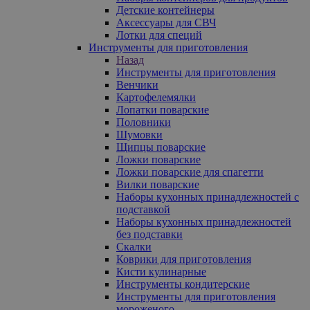
Детские контейнеры
Аксессуары для СВЧ
Лотки для специй
Инструменты для приготовления
Назад
Инструменты для приготовления
Венчики
Картофелемялки
Лопатки поварские
Половники
Шумовки
Щипцы поварские
Ложки поварские
Ложки поварские для спагетти
Вилки поварские
Наборы кухонных принадлежностей с
подставкой
Наборы кухонных принадлежностей
без подставки
Скалки
Коврики для приготовления
Кисти кулинарные
Инструменты кондитерские
Инструменты для приготовления
мороженого