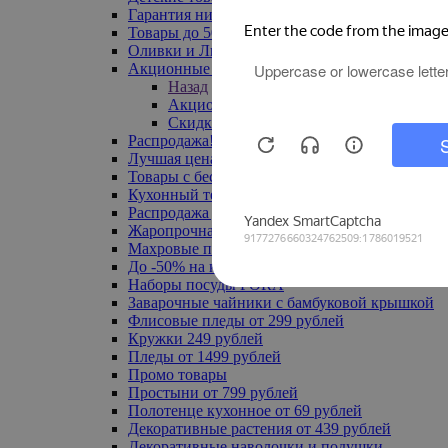
Гарантия низкой цены
Товары до 500 руб
Оливки и Лимоны
Акционные товары
Назад
Акционные товары
Скидка 20% по промокоду
Распродажа! Ульяновск до -70%
Лучшая цена
Товары с бесплатной доставкой
Кухонный текстиль
Распродажа до -50%
Жаропрочная посуда
Махровые полотенца
До -50% на ковры
Наборы посуды FORA
Заварочные чайники с бамбуковой крышкой
Флисовые пледы от 299 рублей
Кружки 249 рублей
Пледы от 1499 рублей
Промо товары
Простыни от 799 рублей
Полотенце кухонное от 69 рублей
Декоративные растения от 439 рублей
Декоративные наволочки и подушки