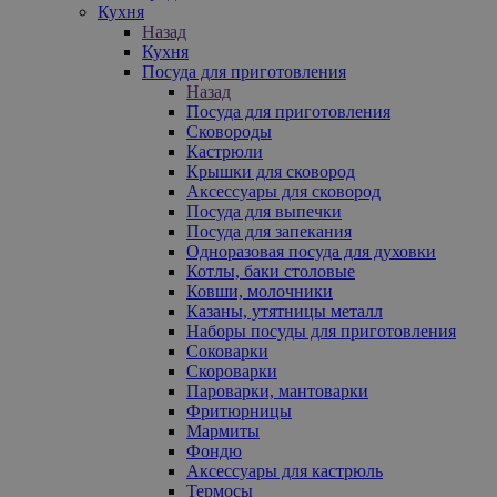
Кухня
Назад
Кухня
Посуда для приготовления
Назад
Посуда для приготовления
Сковороды
Кастрюли
Крышки для сковород
Аксессуары для сковород
Посуда для выпечки
Посуда для запекания
Одноразовая посуда для духовки
Котлы, баки столовые
Ковши, молочники
Казаны, утятницы металл
Наборы посуды для приготовления
Соковарки
Скороварки
Пароварки, мантоварки
Фритюрницы
Мармиты
Фондю
Аксессуары для кастрюль
Термосы