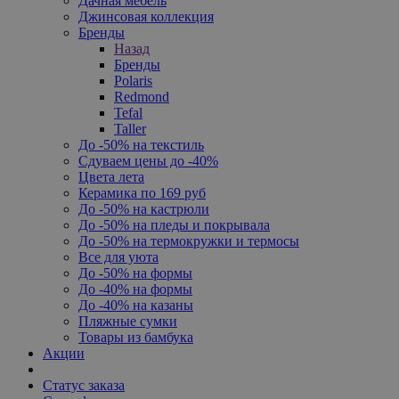
Дачная мебель
Джинсовая коллекция
Бренды
Назад
Бренды
Polaris
Redmond
Tefal
Taller
До -50% на текстиль
Сдуваем цены до -40%
Цвета лета
Керамика по 169 руб
До -50% на кастрюли
До -50% на пледы и покрывала
До -50% на термокружки и термосы
Все для уюта
До -50% на формы
До -40% на формы
До -40% на казаны
Пляжные сумки
Товары из бамбука
Акции
Статус заказа