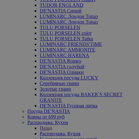
TUDOR ENGLAND
DE'NASTIA Синий
LUMINARC Лондон Топаз
LUMINARC Лондон Топаз
TULU PORSELEN
TULU PORSELEN color
TULU PORSELEN Tutku
LUMINARC FRIENDS'TIME
LUMINARC AMMONITE
LUMINARC HARENA
DE'NASTIA Romeo
DE'NASTIA голубой
DE'NASTIA Оливки
Коллекция посуды LUCKY
Серебряные грани
Золотые грани
Коллекция посуды BAKER`S SECRET
GRANITE
DE'NASTIA Гусиная лапка
Посуда DE'NASTIA
Ковры от 699 руб
Распродажа. Кухня
Назад
Распродажа. Кухня