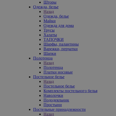
Шторы
Одежда, белье
Назад
Одежда, белье
Майки
Одежда для дома
Трусы
Халаты
ТАПОЧКИ
Шарфы, палантины
Варежки, перчатки
Шапки
Полотенца
Назад
Полотенца
Платки носовые
Постельное белье
Назад
Постельное белье
Комплекты постельного белья
Наволочки
Пододеяльник
Простыни
Постельные принадлежности
Назад