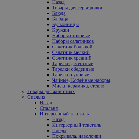
Назад
Товары для сервировки
Блюда
Блюдца
Бульонницы
Кружки
Наборы столовые
Наборы салатников
Салатник большой
Салатник мелкий
Салатник средний
Тарелки десертные
Тарелки обеденные
Тарелки суповые
Чайные, Кофейные наборы
Миски керамика, стекло
Товары для животных
Спальня
Назад
Спальня
Интерьерный текстиль
Назад
Интерьерный текстиль
Пледы
Покрывала, наволочки