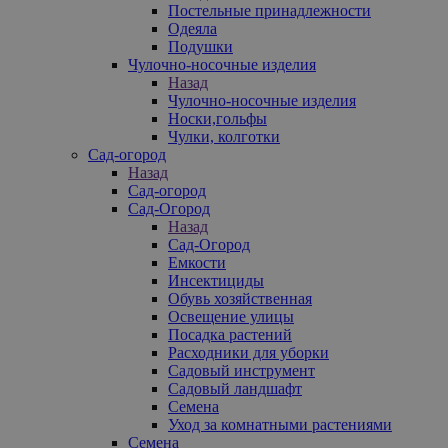
Постельные принадлежности
Одеяла
Подушки
Чулочно-носочные изделия
Назад
Чулочно-носочные изделия
Носки,гольфы
Чулки, колготки
Сад-огород
Назад
Сад-огород
Сад-Огород
Назад
Сад-Огород
Емкости
Инсектициды
Обувь хозяйственная
Освещение улицы
Посадка растений
Расходники для уборки
Садовый инструмент
Садовый ландшафт
Семена
Уход за комнатными растениями
Семена