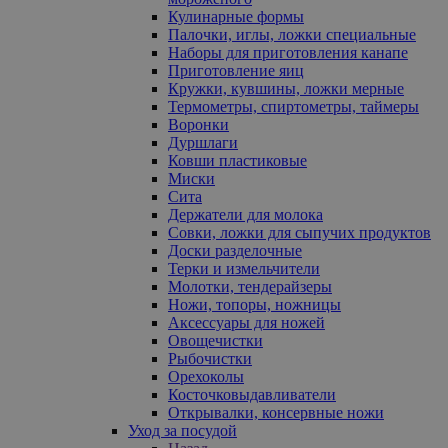
Кулинарные формы
Палочки, иглы, ложки специальные
Наборы для приготовления канапе
Приготовление яиц
Кружки, кувшины, ложки мерные
Термометры, спиртометры, таймеры
Воронки
Дуршлаги
Ковши пластиковые
Миски
Сита
Держатели для молока
Совки, ложки для сыпучих продуктов
Доски разделочные
Терки и измельчители
Молотки, тендерайзеры
Ножи, топоры, ножницы
Аксессуары для ножей
Овощечистки
Рыбочистки
Орехоколы
Косточковыдавливатели
Открывалки, консервные ножи
Уход за посудой