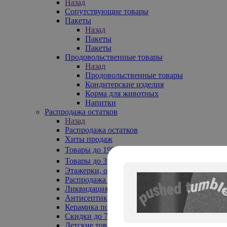
Назад
Сопутствующие товары
Пакеты
Назад
Пакеты
Пакеты
Продовольственные товары
Назад
Продовольственные товары
Кондитерские изделия
Корма для животных
Напитки
Распродажа остатков
Назад
Распродажа остатков
Хиты продаж
Товары до 199₽
Товары до 399₽
Этажерки, обувницы
Распродажа текстиля до -50%
Ликвидация до -70%
Антисептики
Керамика по 129 руб
Скидки до 70%
Детские товары