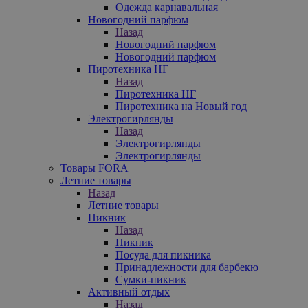
Одежда карнавальная
Новогодний парфюм
Назад
Новогодний парфюм
Новогодний парфюм
Пиротехника НГ
Назад
Пиротехника НГ
Пиротехника на Новый год
Электрогирлянды
Назад
Электрогирлянды
Электрогирлянды
Товары FORA
Летние товары
Назад
Летние товары
Пикник
Назад
Пикник
Посуда для пикника
Принадлежности для барбекю
Сумки-пикник
Активный отдых
Назад