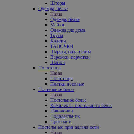
Шторы
Одежда, белье
Назад
Одежда, белье
Майки
Одежда для дома
Трусы
Халаты
ТАПОЧКИ
Шарфы, палантины
Варежки, перчатки
Шапки
Полотенца
Назад
Полотенца
Платки носовые
Постельное белье
Назад
Постельное белье
Комплекты постельного белья
Наволочки
Пододеяльник
Простыни
Постельные принадлежности
Назад