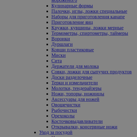
мороженого
Кулинарные формы
Палочки, иглы, ложки специальные
Наборы для приготовления канапе
Приготовление яиц
Кружки, кувшины, ложки мерные
Термометры, спиртометры, таймеры
Воронки
Дуршлаги
Ковши пластиковые
Миски
Сита
Держатели для молока
Совки, ложки для сыпучих продуктов
Доски разделочные
Терки и измельчители
Молотки, тендерайзеры
Ножи, топоры, ножницы
Аксессуары для ножей
Овощечистки
Рыбочистки
Орехоколы
Косточковыдавливатели
Открывалки, консервные ножи
Уход за посудой