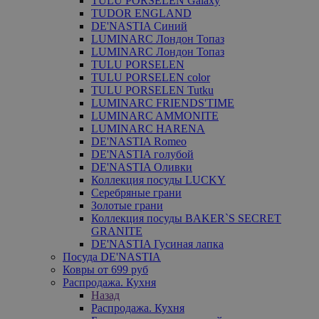
TULU PORSELEN Galaxy
TUDOR ENGLAND
DE'NASTIA Синий
LUMINARC Лондон Топаз
LUMINARC Лондон Топаз
TULU PORSELEN
TULU PORSELEN color
TULU PORSELEN Tutku
LUMINARC FRIENDS'TIME
LUMINARC AMMONITE
LUMINARC HARENA
DE'NASTIA Romeo
DE'NASTIA голубой
DE'NASTIA Оливки
Коллекция посуды LUCKY
Серебряные грани
Золотые грани
Коллекция посуды BAKER`S SECRET
GRANITE
DE'NASTIA Гусиная лапка
Посуда DE'NASTIA
Ковры от 699 руб
Распродажа. Кухня
Назад
Распродажа. Кухня