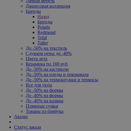
Дачная мебель
Джинсовая коллекция
Бренды
Назад
Бренды
Polaris
Redmond
Tefal
Taller
До -50% на текстиль
Сдуваем цены до -40%
Цвета лета
Керамика по 169 руб
До -50% на кастрюли
До -50% на пледы и покрывала
До -50% на термокружки и термосы
Все для уюта
До -50% на формы
До -40% на формы
До -40% на казаны
Пляжные сумки
Товары из бамбука
Акции
Статус заказа