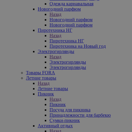
Одежда карнавальная
Новогодний парфюм
Назад
Новогодний парфюм
Новогодний парфюм
Пиротехника НГ
Назад
Пиротехника НГ
Пиротехника на Новый год
Электрогирлянды
Назад
Электрогирлянды
Электрогирлянды
Товары FORA
Летние товары
Назад
Летние товары
Пикник
Назад
Пикник
Посуда для пикника
Принадлежности для барбекю
Сумки-пикник
Активный отдых
Назад