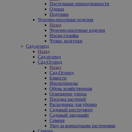
Постельные принадлежности
Одеяла
Подушки
Чулочно-носочные изделия
Назад
Чулочно-носочные изделия
Носки,гольфы
Чулки, колготки
Сад-огород
Назад
Сад-огород
Сад-Огород
Назад
Сад-Огород
Емкости
Инсектициды
Обувь хозяйственная
Освещение улицы
Посадка растений
Расходники для уборки
Садовый инструмент
Садовый ландшафт
Семена
Уход за комнатными растениями
Семена