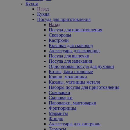
Кухня
Назад
Кухня
Посуда для приготовления
Назад
Посуда для приготовления
Сковороды
Кастрюли
Крышки для сковород
Аксессуары для сковород
Посуда для выпечки
Посуда для запекания
Одноразовая посуда для духовки
Котлы, баки столовые
Ковши, молочники
Казаны, утятницы металл
Наборы посуды для приготовления
Соковарки
Скороварки
Пароварки, мантоварки
Фритюрницы
Мармиты
Фондю
Аксессуары для кастрюль
Термосы