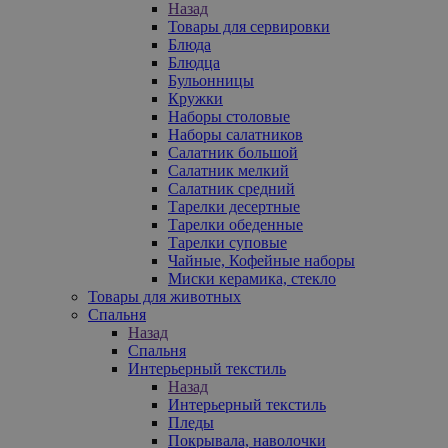
Назад
Товары для сервировки
Блюда
Блюдца
Бульонницы
Кружки
Наборы столовые
Наборы салатников
Салатник большой
Салатник мелкий
Салатник средний
Тарелки десертные
Тарелки обеденные
Тарелки суповые
Чайные, Кофейные наборы
Миски керамика, стекло
Товары для животных
Спальня
Назад
Спальня
Интерьерный текстиль
Назад
Интерьерный текстиль
Пледы
Покрывала, наволочки