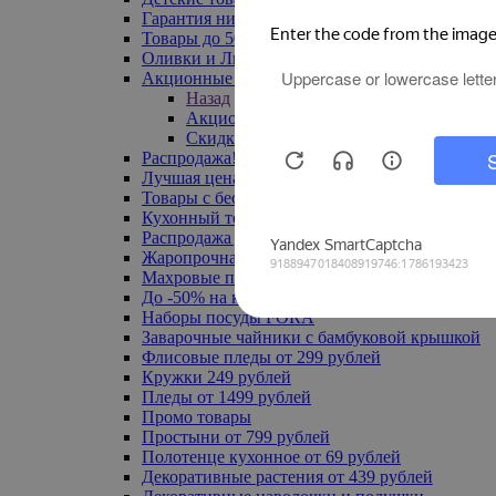
Гарантия низкой цены
Товары до 500 руб
Оливки и Лимоны
Акционные товары
Назад
Акционные товары
Скидка 20% по промокоду
Распродажа! Ульяновск до -70%
Лучшая цена
Товары с бесплатной доставкой
Кухонный текстиль
Распродажа до -50%
Жаропрочная посуда
Махровые полотенца
До -50% на ковры
Наборы посуды FORA
Заварочные чайники с бамбуковой крышкой
Флисовые пледы от 299 рублей
Кружки 249 рублей
Пледы от 1499 рублей
Промо товары
Простыни от 799 рублей
Полотенце кухонное от 69 рублей
Декоративные растения от 439 рублей