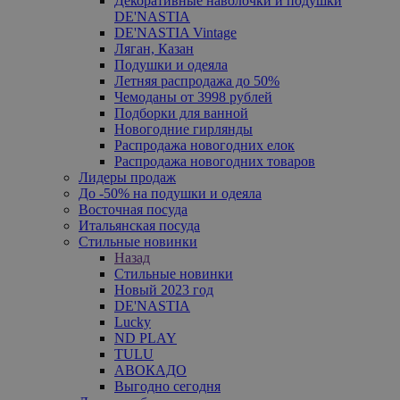
Декоративные наволочки и подушки
DE'NASTIA
DE'NASTIA Vintage
Ляган, Казан
Подушки и одеяла
Летняя распродажа до 50%
Чемоданы от 3998 рублей
Подборки для ванной
Новогодние гирлянды
Распродажа новогодних елок
Распродажа новогодних товаров
Лидеры продаж
До -50% на подушки и одеяла
Восточная посуда
Итальянская посуда
Стильные новинки
Назад
Стильные новинки
Новый 2023 год
DE'NASTIA
Lucky
ND PLAY
TULU
АВОКАДО
Выгодно сегодня