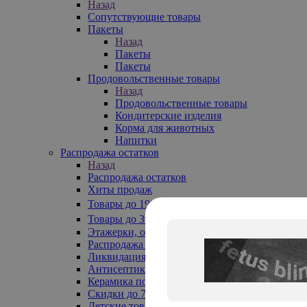
Назад
Сопутствующие товары
Пакеты
Назад
Пакеты
Пакеты
Продовольственные товары
Назад
Продовольственные товары
Кондитерские изделия
Корма для животных
Напитки
Распродажа остатков
Назад
Распродажа остатков
Хиты продаж
Товары до 199₽
Товары до 399₽
Этажерки, обувницы
Распродажа текстиля до -50%
Ликвидация до -70%
Антисептики
Керамика по 129 руб
Скидки до 70%
Детские товары