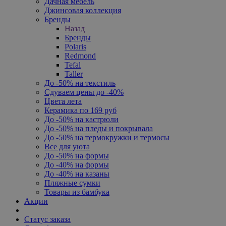
Дачная мебель
Джинсовая коллекция
Бренды
Назад
Бренды
Polaris
Redmond
Tefal
Taller
До -50% на текстиль
Сдуваем цены до -40%
Цвета лета
Керамика по 169 руб
До -50% на кастрюли
До -50% на пледы и покрывала
До -50% на термокружки и термосы
Все для уюта
До -50% на формы
До -40% на формы
До -40% на казаны
Пляжные сумки
Товары из бамбука
Акции
Статус заказа