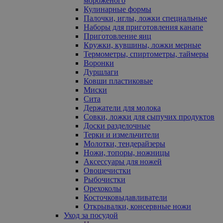
мороженого
Кулинарные формы
Палочки, иглы, ложки специальные
Наборы для приготовления канапе
Приготовление яиц
Кружки, кувшины, ложки мерные
Термометры, спиртометры, таймеры
Воронки
Дуршлаги
Ковши пластиковые
Миски
Сита
Держатели для молока
Совки, ложки для сыпучих продуктов
Доски разделочные
Терки и измельчители
Молотки, тендерайзеры
Ножи, топоры, ножницы
Аксессуары для ножей
Овощечистки
Рыбочистки
Орехоколы
Косточковыдавливатели
Открывалки, консервные ножи
Уход за посудой