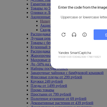
Гарантия низкой цены
Товары до 500 руб
Оливки и Лимоны
Акционные товары
Назад
Акционные товары
Скидка 20% по промокоду
Распродажа! Ульяновск до -70%
Лучшая цена
Товары с бесплатной доставкой
Кухонный текстиль
Распродажа до -50%
Жаропрочная посуда
Махровые полотенца
До -50% на ковры
Наборы посуды FORA
Заварочные чайники с бамбуковой крышкой
Флисовые пледы от 299 рублей
Кружки 249 рублей
Пледы от 1499 рублей
Промо товары
Простыни от 799 рублей
Полотенце кухонное от 69 рублей
Декоративные растения от 439 рублей