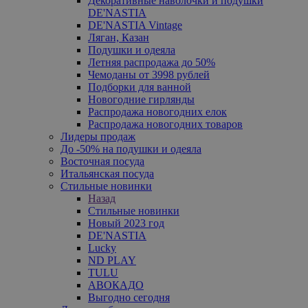
Декоративные наволочки и подушки
DE'NASTIA
DE'NASTIA Vintage
Ляган, Казан
Подушки и одеяла
Летняя распродажа до 50%
Чемоданы от 3998 рублей
Подборки для ванной
Новогодние гирлянды
Распродажа новогодних елок
Распродажа новогодних товаров
Лидеры продаж
До -50% на подушки и одеяла
Восточная посуда
Итальянская посуда
Стильные новинки
Назад
Стильные новинки
Новый 2023 год
DE'NASTIA
Lucky
ND PLAY
TULU
АВОКАДО
Выгодно сегодня