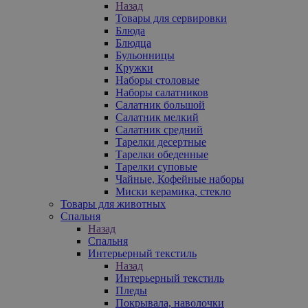
Назад
Товары для сервировки
Блюда
Блюдца
Бульонницы
Кружки
Наборы столовые
Наборы салатников
Салатник большой
Салатник мелкий
Салатник средний
Тарелки десертные
Тарелки обеденные
Тарелки суповые
Чайные, Кофейные наборы
Миски керамика, стекло
Товары для животных
Спальня
Назад
Спальня
Интерьерный текстиль
Назад
Интерьерный текстиль
Пледы
Покрывала, наволочки