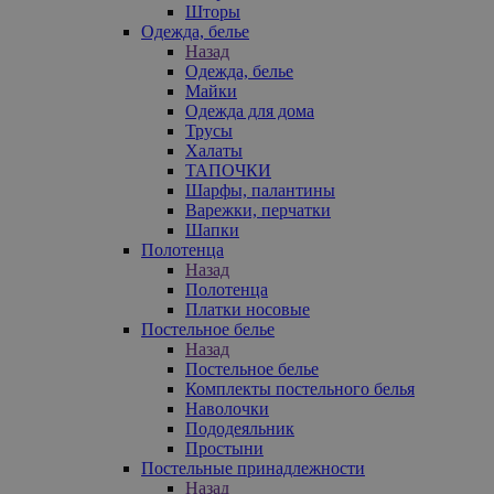
Шторы
Одежда, белье
Назад
Одежда, белье
Майки
Одежда для дома
Трусы
Халаты
ТАПОЧКИ
Шарфы, палантины
Варежки, перчатки
Шапки
Полотенца
Назад
Полотенца
Платки носовые
Постельное белье
Назад
Постельное белье
Комплекты постельного белья
Наволочки
Пододеяльник
Простыни
Постельные принадлежности
Назад