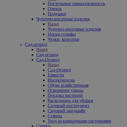
Постельные принадлежности
Одеяла
Подушки
Чулочно-носочные изделия
Назад
Чулочно-носочные изделия
Носки,гольфы
Чулки, колготки
Сад-огород
Назад
Сад-огород
Сад-Огород
Назад
Сад-Огород
Емкости
Инсектициды
Обувь хозяйственная
Освещение улицы
Посадка растений
Расходники для уборки
Садовый инструмент
Садовый ландшафт
Семена
Уход за комнатными растениями
Семена