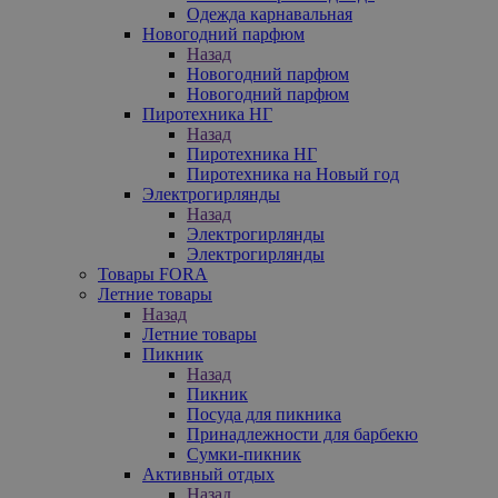
Одежда карнавальная
Новогодний парфюм
Назад
Новогодний парфюм
Новогодний парфюм
Пиротехника НГ
Назад
Пиротехника НГ
Пиротехника на Новый год
Электрогирлянды
Назад
Электрогирлянды
Электрогирлянды
Товары FORA
Летние товары
Назад
Летние товары
Пикник
Назад
Пикник
Посуда для пикника
Принадлежности для барбекю
Сумки-пикник
Активный отдых
Назад