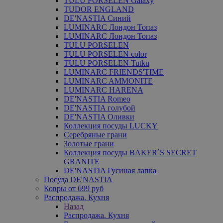
TULU PORSELEN Galaxy
TUDOR ENGLAND
DE'NASTIA Синий
LUMINARC Лондон Топаз
LUMINARC Лондон Топаз
TULU PORSELEN
TULU PORSELEN color
TULU PORSELEN Tutku
LUMINARC FRIENDS'TIME
LUMINARC AMMONITE
LUMINARC HARENA
DE'NASTIA Romeo
DE'NASTIA голубой
DE'NASTIA Оливки
Коллекция посуды LUCKY
Серебряные грани
Золотые грани
Коллекция посуды BAKER`S SECRET
GRANITE
DE'NASTIA Гусиная лапка
Посуда DE'NASTIA
Ковры от 699 руб
Распродажа. Кухня
Назад
Распродажа. Кухня