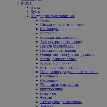
Кухня
Назад
Кухня
Посуда для приготовления
Назад
Посуда для приготовления
Сковороды
Кастрюли
Крышки для сковород
Аксессуары для сковород
Посуда для выпечки
Посуда для запекания
Одноразовая посуда для духовки
Котлы, баки столовые
Ковши, молочники
Казаны, утятницы металл
Наборы посуды для приготовления
Соковарки
Скороварки
Пароварки, мантоварки
Фритюрницы
Мармиты
Фондю
Аксессуары для кастрюль
Термосы