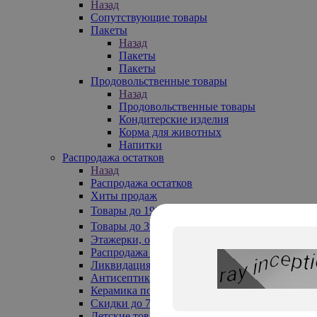
Назад
Сопутствующие товары
Пакеты
Назад
Пакеты
Пакеты
Продовольственные товары
Назад
Продовольственные товары
Кондитерские изделия
Корма для животных
Напитки
Распродажа остатков
Назад
Распродажа остатков
Хиты продаж
Товары до 199₽
Товары до 399₽
Этажерки, обувницы
Распродажа текстиля до -50%
Ликвидация до -70%
Антисептики
Керамика по 129 руб
Скидки до 70%
Детские товары