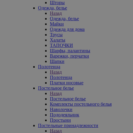
Шторы
Одежда, белье
Назад
Одежда, белье
Майки
Одежда для дома
Трусы
Халаты
ТАПОЧКИ
Шарфы, палантины
Варежки, перчатки
Шапки
Полотенца
Назад
Полотенца
Платки носовые
Постельное белье
Назад
Постельное белье
Комплекты постельного белья
Наволочки
Пододеяльник
Простыни
Постельные принадлежности
Назад