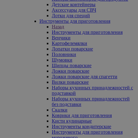
Детские контейнеры
Аксессуары для СВЧ
Лотки для специй
Инструменты для приготовления
Назад
Инструменты для приготовления
Венчики
Картофелемялки
Лопатки поварские
Половники
Шумовки
Щипцы поварские
Ложки поварские
Ложки поварские для спагетти
Вилки поварские
Наборы кухонных принадлежностей с
подставкой
Наборы кухонных принадлежностей
без подставки
Скалки
Коврики для приготовления
Кисти кулинарные
Инструменты кондитерские
Инструменты для приготовления
мороженого