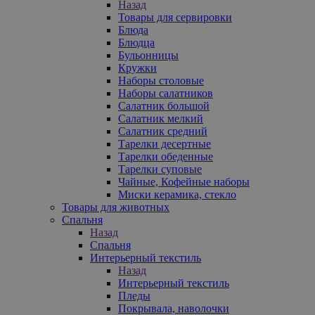
Назад
Товары для сервировки
Блюда
Блюдца
Бульонницы
Кружки
Наборы столовые
Наборы салатников
Салатник большой
Салатник мелкий
Салатник средний
Тарелки десертные
Тарелки обеденные
Тарелки суповые
Чайные, Кофейные наборы
Миски керамика, стекло
Товары для животных
Спальня
Назад
Спальня
Интерьерный текстиль
Назад
Интерьерный текстиль
Пледы
Покрывала, наволочки