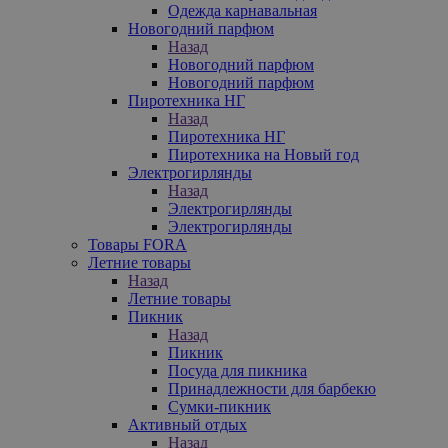
Одежда карнавальная
Новогодний парфюм
Назад
Новогодний парфюм
Новогодний парфюм
Пиротехника НГ
Назад
Пиротехника НГ
Пиротехника на Новый год
Электрогирлянды
Назад
Электрогирлянды
Электрогирлянды
Товары FORA
Летние товары
Назад
Летние товары
Пикник
Назад
Пикник
Посуда для пикника
Принадлежности для барбекю
Сумки-пикник
Активный отдых
Назад