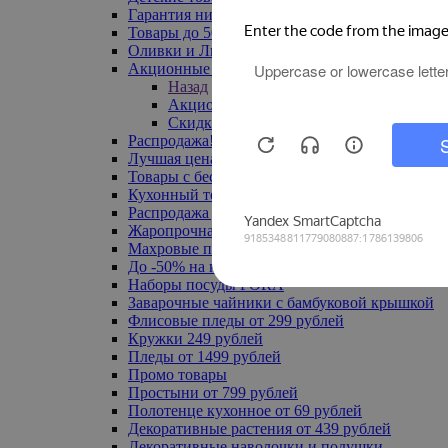
Гарантия низкой цены
Товары до 500 руб
Оливки и Лимоны
Акционные товары
Назад
Акционные товары
Скидка 20% по промокоду
Распродажа! Ульяновск до -70%
Лучшая цена
Товары с бесплатной доставкой
Кухонный текстиль
Распродажа до -50%
Жаропрочная посуда
Махровые полотенца
До -50% на ковры
Наборы посуды FORA
Заварочные чайники с бамбуковой крышкой
Флисовые пледы от 299 рублей
Кружки 249 рублей
Пледы от 1499 рублей
Промо товары
Простыни от 799 рублей
Полотенце кухонное от 69 рублей
Декоративные растения от 439 рублей
Декоративные наволочки и подушки