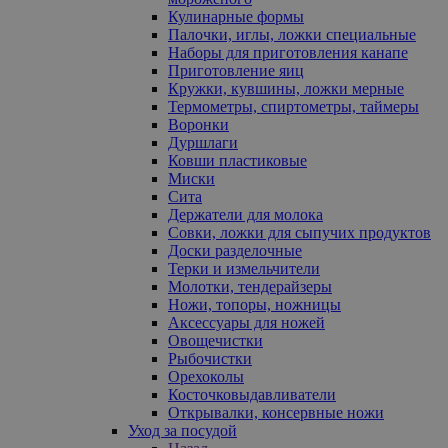
Кулинарные формы
Палочки, иглы, ложки специальные
Наборы для приготовления канапе
Приготовление яиц
Кружки, кувшины, ложки мерные
Термометры, спиртометры, таймеры
Воронки
Дуршлаги
Ковши пластиковые
Миски
Сита
Держатели для молока
Совки, ложки для сыпучих продуктов
Доски разделочные
Терки и измельчители
Молотки, тендерайзеры
Ножи, топоры, ножницы
Аксессуары для ножей
Овощечистки
Рыбочистки
Орехоколы
Косточковыдавливатели
Открывалки, консервные ножи
Уход за посудой