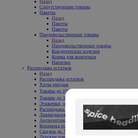
Назад
Сопутствующие товары
Пакеты
Назад
Пакеты
Пакеты
Продовольственные товары
Назад
Продовольственные товары
Кондитерские изделия
Корма для животных
Напитки
Распродажа остатков
Назад
Распродажа остатков
Хиты продаж
Товары до 199₽
Товары до 399₽
Этажерки, обувницы
Распродажа текстиля до -50%
Ликвидация до -70%
Антисептики
Керамика по 129 руб
Скидки до 70%
Детские товары