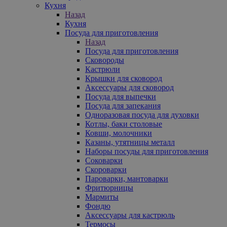
Кухня
Назад
Кухня
Посуда для приготовления
Назад
Посуда для приготовления
Сковороды
Кастрюли
Крышки для сковород
Аксессуары для сковород
Посуда для выпечки
Посуда для запекания
Одноразовая посуда для духовки
Котлы, баки столовые
Ковши, молочники
Казаны, утятницы металл
Наборы посуды для приготовления
Соковарки
Скороварки
Пароварки, мантоварки
Фритюрницы
Мармиты
Фондю
Аксессуары для кастрюль
Термосы