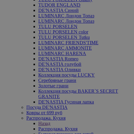
TUDOR ENGLAND
DE'NASTIA Синий
LUMINARC Лондон Топаз
LUMINARC Лондон Топаз
TULU PORSELEN
TULU PORSELEN color
TULU PORSELEN Tutku
LUMINARC FRIENDS'TIME
LUMINARC AMMONITE
LUMINARC HARENA
DE'NASTIA Romeo
DE'NASTIA голубой
DE'NASTIA Оливки
Коллекция посуды LUCKY
Серебряные грани
Золотые грани
Коллекция посуды BAKER`S SECRET
GRANITE
DE'NASTIA Гусиная лапка
Посуда DE'NASTIA
Ковры от 699 руб
Распродажа. Кухня
Назад
Распродажа. Кухня