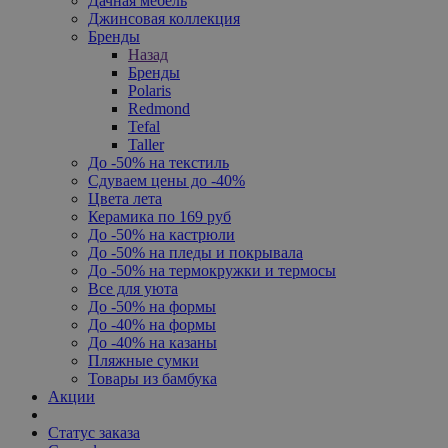
Дачная мебель
Джинсовая коллекция
Бренды
Назад
Бренды
Polaris
Redmond
Tefal
Taller
До -50% на текстиль
Сдуваем цены до -40%
Цвета лета
Керамика по 169 руб
До -50% на кастрюли
До -50% на пледы и покрывала
До -50% на термокружки и термосы
Все для уюта
До -50% на формы
До -40% на формы
До -40% на казаны
Пляжные сумки
Товары из бамбука
Акции
Статус заказа