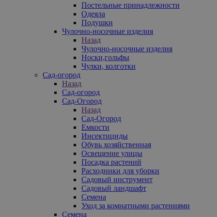
Постельные принадлежности
Одеяла
Подушки
Чулочно-носочные изделия
Назад
Чулочно-носочные изделия
Носки,гольфы
Чулки, колготки
Сад-огород
Назад
Сад-огород
Сад-Огород
Назад
Сад-Огород
Емкости
Инсектициды
Обувь хозяйственная
Освещение улицы
Посадка растений
Расходники для уборки
Садовый инструмент
Садовый ландшафт
Семена
Уход за комнатными растениями
Семена