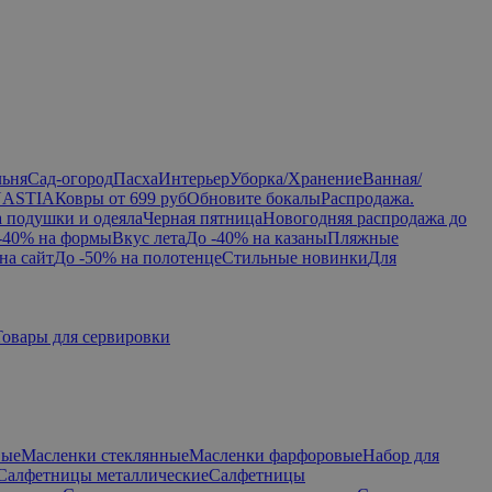
льня
Сад-огород
Пасха
Интерьер
Уборка/Хранение
Ванная/
NASTIA
Ковры от 699 руб
Обновите бокалы
Распродажа.
а подушки и одеяла
Черная пятница
Новогодняя распродажа до
-40% на формы
Вкус лета
До -40% на казаны
Пляжные
на сайт
До -50% на полотенце
Стильные новинки
Для
Товары для сервировки
вые
Масленки стеклянные
Масленки фарфоровые
Набор для
Салфетницы металлические
Салфетницы