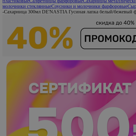
пластиковые
Салфетницы фарфоровые
Сахарницы металлическ
молочники стеклянные
Соусники и молочники фарфоровые
Сыр
-
Сахарница 300мл DE'NASTIA Гусиная лапка белый/бежевый 