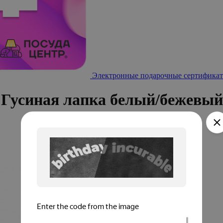
Электронные подарочные сертификат
Гусиная лапка белый/бежевы