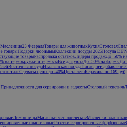
я
Масленица
23 Февраля
Товары для животных
Кухня
Столовая
Спа
е товары
Подарки любимым
Коллекции посуды 2025
Посуда DE'
ствующие товары
Распродажа остатков
Лидеры продаж
До -50% н
0% на термокружки и термосы
Все для уюта
До -50% на формы
До 
блей
Восточная посуда
Итальянская посуда
Последнее добавление 
а текстиль
Сдуваем цены до -40%
Цвета лета
Керамика по 169 руб
в
Принадлежности для сервировки и гаджеты
Столовый текстиль
оровые
Лимонницы
Масленки металлические
Масленки пластико
сервировочные пластиковые
Розетки сервировочные фарфоровые