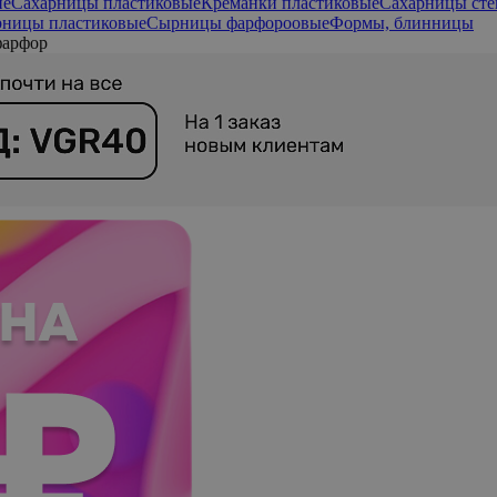
ие
Сахарницы пластиковые
Креманки пластиковые
Сахарницы сте
ницы пластиковые
Сырницы фарфороовые
Формы, блинницы
фарфор