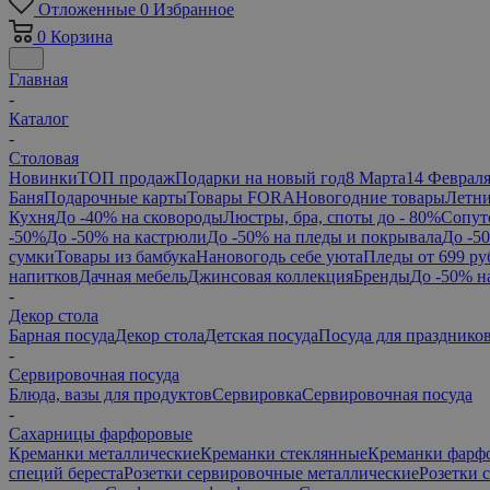
Отложенные
0
Избранное
0
Корзина
Главная
-
Каталог
-
Столовая
Новинки
ТОП продаж
Подарки на новый год
8 Марта
14 Феврал
Баня
Подарочные карты
Товары FORA
Новогодние товары
Летни
Кухня
До -40% на сковороды
Люстры, бра, споты до - 80%
Сопут
-50%
До -50% на кастрюли
До -50% на пледы и покрывала
До -5
сумки
Товары из бамбука
Нановогодь себе уюта
Пледы от 699 ру
напитков
Дачная мебель
Джинсовая коллекция
Бренды
До -50% н
-
Декор стола
Барная посуда
Декор стола
Детская посуда
Посуда для празднико
-
Сервировочная посуда
Блюда, вазы для продуктов
Сервировка
Сервировочная посуда
-
Сахарницы фарфоровые
Креманки металлические
Креманки стеклянные
Креманки фарф
специй береста
Розетки сервировочные металлические
Розетки 