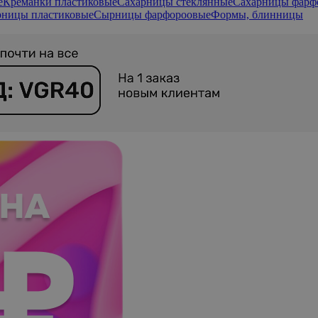
е
Креманки пластиковые
Сахарницы стеклянные
Сахарницы фарф
ницы пластиковые
Сырницы фарфороовые
Формы, блинницы