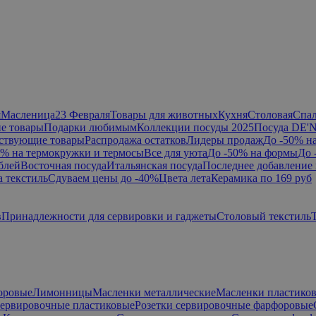
я
Масленица
23 Февраля
Товары для животных
Кухня
Столовая
Спа
е товары
Подарки любимым
Коллекции посуды 2025
Посуда DE'
ствующие товары
Распродажа остатков
Лидеры продаж
До -50% н
0% на термокружки и термосы
Все для уюта
До -50% на формы
До 
блей
Восточная посуда
Итальянская посуда
Последнее добавление 
а текстиль
Сдуваем цены до -40%
Цвета лета
Керамика по 169 руб
в
Принадлежности для сервировки и гаджеты
Столовый текстиль
оровые
Лимонницы
Масленки металлические
Масленки пластико
сервировочные пластиковые
Розетки сервировочные фарфоровые