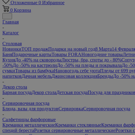
Отложенные
0
Избранное
0
Корзина
Главная
-
Каталог
-
Столовая
Новинки
ТОП продаж
Подарки на новый год
8 Марта
14 Феврал
Баня
Подарочные карты
Товары FORA
Новогодние товары
Летни
Кухня
До -40% на сковороды
Люстры, бра, споты до - 80%
Сопут
-50%
До -50% на кастрюли
До -50% на пледы и покрывала
До -5
сумки
Товары из бамбука
Нановогодь себе уюта
Пледы от 699 ру
напитков
Дачная мебель
Джинсовая коллекция
Бренды
До -50% н
-
Декор стола
Барная посуда
Декор стола
Детская посуда
Посуда для празднико
-
Сервировочная посуда
Блюда, вазы для продуктов
Сервировка
Сервировочная посуда
-
Салфетницы фарфоровые
Креманки металлические
Креманки стеклянные
Креманки фарф
специй береста
Розетки сервировочные металлические
Розетки 