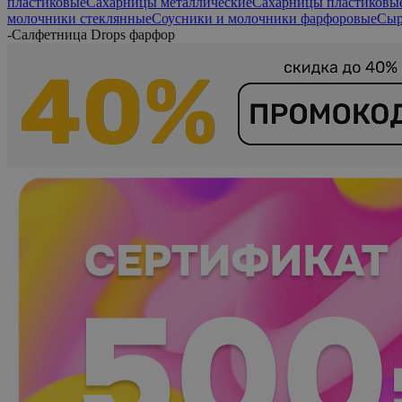
пластиковые
Сахарницы металлические
Сахарницы пластиковы
молочники стеклянные
Соусники и молочники фарфоровые
Сыр
-
Салфетница Drops фарфор