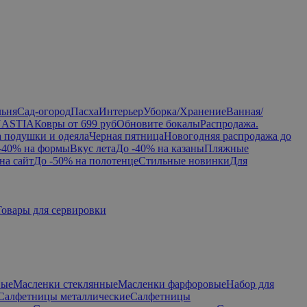
льня
Сад-огород
Пасха
Интерьер
Уборка/Хранение
Ванная/
NASTIA
Ковры от 699 руб
Обновите бокалы
Распродажа.
а подушки и одеяла
Черная пятница
Новогодняя распродажа до
-40% на формы
Вкус лета
До -40% на казаны
Пляжные
на сайт
До -50% на полотенце
Стильные новинки
Для
Товары для сервировки
вые
Масленки стеклянные
Масленки фарфоровые
Набор для
Салфетницы металлические
Салфетницы