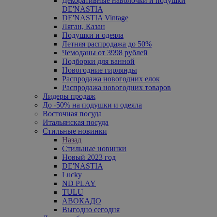
Декоративные наволочки и подушки
DE'NASTIA
DE'NASTIA Vintage
Ляган, Казан
Подушки и одеяла
Летняя распродажа до 50%
Чемоданы от 3998 рублей
Подборки для ванной
Новогодние гирлянды
Распродажа новогодних елок
Распродажа новогодних товаров
Лидеры продаж
До -50% на подушки и одеяла
Восточная посуда
Итальянская посуда
Стильные новинки
Назад
Стильные новинки
Новый 2023 год
DE'NASTIA
Lucky
ND PLAY
TULU
АВОКАДО
Выгодно сегодня