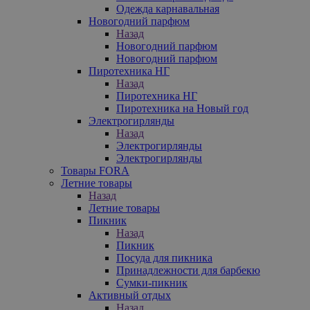
Одежда карнавальная
Новогодний парфюм
Назад
Новогодний парфюм
Новогодний парфюм
Пиротехника НГ
Назад
Пиротехника НГ
Пиротехника на Новый год
Электрогирлянды
Назад
Электрогирлянды
Электрогирлянды
Товары FORA
Летние товары
Назад
Летние товары
Пикник
Назад
Пикник
Посуда для пикника
Принадлежности для барбекю
Сумки-пикник
Активный отдых
Назад