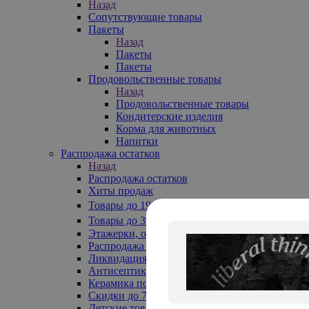
Назад
Сопутствующие товары
Пакеты
Назад
Пакеты
Пакеты
Продовольственные товары
Назад
Продовольственные товары
Кондитерские изделия
Корма для животных
Напитки
Распродажа остатков
Назад
Распродажа остатков
Хиты продаж
Товары до 199₽
Товары до 399₽
Этажерки, обувницы
Распродажа текстиля до -50%
Ликвидация до -70%
Антисептики
Керамика по 129 руб
Скидки до 70%
Детские товары