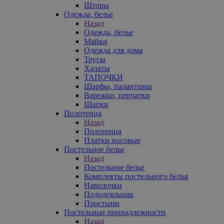
Шторы
Одежда, белье
Назад
Одежда, белье
Майки
Одежда для дома
Трусы
Халаты
ТАПОЧКИ
Шарфы, палантины
Варежки, перчатки
Шапки
Полотенца
Назад
Полотенца
Платки носовые
Постельное белье
Назад
Постельное белье
Комплекты постельного белья
Наволочки
Пододеяльник
Простыни
Постельные принадлежности
Назад