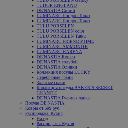
TULU PORSELEN Galaxy
TUDOR ENGLAND
DE'NASTIA Синий
LUMINARC Лондон Топаз
LUMINARC Лондон Топаз
TULU PORSELEN
TULU PORSELEN color
TULU PORSELEN Tutku
LUMINARC FRIENDS'TIME
LUMINARC AMMONITE
LUMINARC HARENA
DE'NASTIA Romeo
DE'NASTIA голубой
DE'NASTIA Оливки
Коллекция посуды LUCKY
Серебряные грани
Золотые грани
Коллекция посуды BAKER`S SECRET
GRANITE
DE'NASTIA Гусиная лапка
Посуда DE'NASTIA
Ковры от 699 руб
Распродажа. Кухня
Назад
Распродажа. Кухня