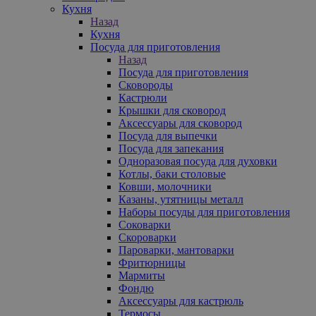
Кухня
Назад
Кухня
Посуда для приготовления
Назад
Посуда для приготовления
Сковороды
Кастрюли
Крышки для сковород
Аксессуары для сковород
Посуда для выпечки
Посуда для запекания
Одноразовая посуда для духовки
Котлы, баки столовые
Ковши, молочники
Казаны, утятницы металл
Наборы посуды для приготовления
Соковарки
Скороварки
Пароварки, мантоварки
Фритюрницы
Мармиты
Фондю
Аксессуары для кастрюль
Термосы