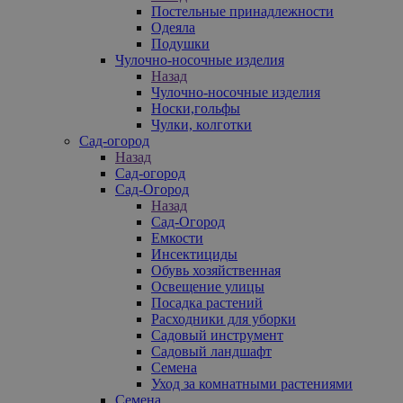
Постельные принадлежности
Одеяла
Подушки
Чулочно-носочные изделия
Назад
Чулочно-носочные изделия
Носки,гольфы
Чулки, колготки
Сад-огород
Назад
Сад-огород
Сад-Огород
Назад
Сад-Огород
Емкости
Инсектициды
Обувь хозяйственная
Освещение улицы
Посадка растений
Расходники для уборки
Садовый инструмент
Садовый ландшафт
Семена
Уход за комнатными растениями
Семена