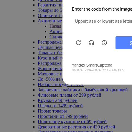
Гарантия низкой цены
Товары до 500 руб
Оливки и Лимоны
Акционные товары
Назад
Акционные товары
Скидка 20% по промокоду
Распродажа! Ульяновск до -70%
Лучшая цена
Товары с бесплатной доставкой
Кухонный текстиль
Распродажа до -50%
Жаропрочная посуда
Махровые полотенца
До -50% на ковры
Наборы посуды FORA
Заварочные чайники с бамбуковой крышкой
Флисовые пледы от 299 рублей
Кружки 249 рублей
Пледы от 1499 рублей
Промо товары
Простыни от 799 рублей
Полотенце кухонное от 69 рублей
Декоративные растения от 439 рублей