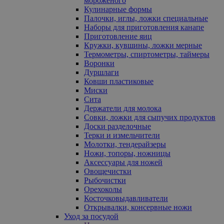
мороженого
Кулинарные формы
Палочки, иглы, ложки специальные
Наборы для приготовления канапе
Приготовление яиц
Кружки, кувшины, ложки мерные
Термометры, спиртометры, таймеры
Воронки
Дуршлаги
Ковши пластиковые
Миски
Сита
Держатели для молока
Совки, ложки для сыпучих продуктов
Доски разделочные
Терки и измельчители
Молотки, тендерайзеры
Ножи, топоры, ножницы
Аксессуары для ножей
Овощечистки
Рыбочистки
Орехоколы
Косточковыдавливатели
Открывалки, консервные ножи
Уход за посудой