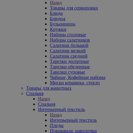
Назад
Товары для сервировки
Блюда
Блюдца
Бульонницы
Кружки
Наборы столовые
Наборы салатников
Салатник большой
Салатник мелкий
Салатник средний
Тарелки десертные
Тарелки обеденные
Тарелки суповые
Чайные, Кофейные наборы
Миски керамика, стекло
Товары для животных
Спальня
Назад
Спальня
Интерьерный текстиль
Назад
Интерьерный текстиль
Пледы
Покрывала, наволочки