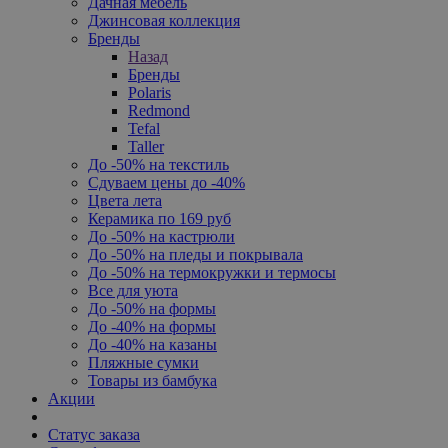
Дачная мебель
Джинсовая коллекция
Бренды
Назад
Бренды
Polaris
Redmond
Tefal
Taller
До -50% на текстиль
Сдуваем цены до -40%
Цвета лета
Керамика по 169 руб
До -50% на кастрюли
До -50% на пледы и покрывала
До -50% на термокружки и термосы
Все для уюта
До -50% на формы
До -40% на формы
До -40% на казаны
Пляжные сумки
Товары из бамбука
Акции
Статус заказа