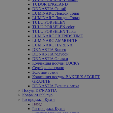
TUDOR ENGLAND
DE'NASTIA Синий
LUMINARC Лондон Топаз
LUMINARC Лондон Топаз
TULU PORSELEN
TULU PORSELEN color
TULU PORSELEN Tutku
LUMINARC FRIENDS'TIME
LUMINARC AMMONITE
LUMINARC HARENA
DE'NASTIA Romeo
DE'NASTIA голубой
DE'NASTIA Оливки
Коллекция посуды LUCKY
Серебряные грани
Золотые грани
Коллекция посуды BAKER`S SECRET
GRANITE
DE'NASTIA Гусиная лапка
Посуда DE'NASTIA
Ковры от 699 руб
Распродажа. Кухня
Назад
Распродажа. Кухня