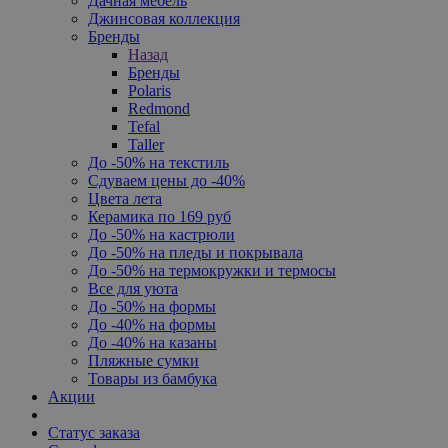
Дачная мебель
Джинсовая коллекция
Бренды
Назад
Бренды
Polaris
Redmond
Tefal
Taller
До -50% на текстиль
Сдуваем цены до -40%
Цвета лета
Керамика по 169 руб
До -50% на кастрюли
До -50% на пледы и покрывала
До -50% на термокружки и термосы
Все для уюта
До -50% на формы
До -40% на формы
До -40% на казаны
Пляжные сумки
Товары из бамбука
Акции
Статус заказа