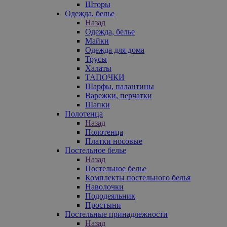
Шторы
Одежда, белье
Назад
Одежда, белье
Майки
Одежда для дома
Трусы
Халаты
ТАПОЧКИ
Шарфы, палантины
Варежки, перчатки
Шапки
Полотенца
Назад
Полотенца
Платки носовые
Постельное белье
Назад
Постельное белье
Комплекты постельного белья
Наволочки
Пододеяльник
Простыни
Постельные принадлежности
Назад