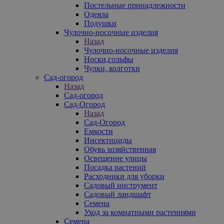
Постельные принадлежности
Одеяла
Подушки
Чулочно-носочные изделия
Назад
Чулочно-носочные изделия
Носки,гольфы
Чулки, колготки
Сад-огород
Назад
Сад-огород
Сад-Огород
Назад
Сад-Огород
Емкости
Инсектициды
Обувь хозяйственная
Освещение улицы
Посадка растений
Расходники для уборки
Садовый инструмент
Садовый ландшафт
Семена
Уход за комнатными растениями
Семена