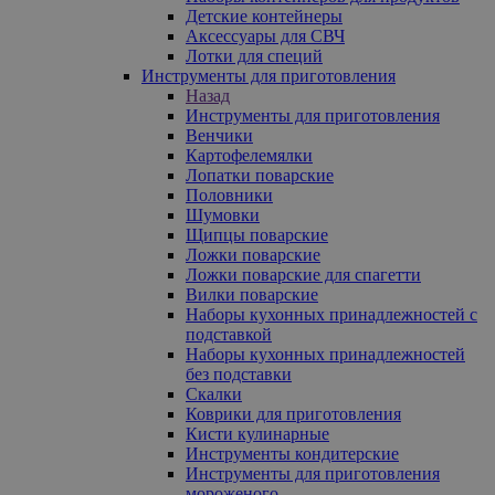
Детские контейнеры
Аксессуары для СВЧ
Лотки для специй
Инструменты для приготовления
Назад
Инструменты для приготовления
Венчики
Картофелемялки
Лопатки поварские
Половники
Шумовки
Щипцы поварские
Ложки поварские
Ложки поварские для спагетти
Вилки поварские
Наборы кухонных принадлежностей с
подставкой
Наборы кухонных принадлежностей
без подставки
Скалки
Коврики для приготовления
Кисти кулинарные
Инструменты кондитерские
Инструменты для приготовления
мороженого