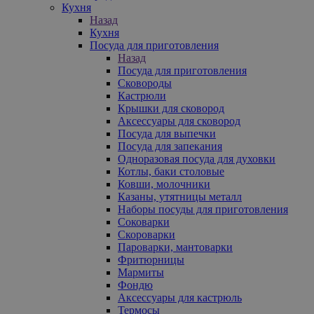
Кухня
Назад
Кухня
Посуда для приготовления
Назад
Посуда для приготовления
Сковороды
Кастрюли
Крышки для сковород
Аксессуары для сковород
Посуда для выпечки
Посуда для запекания
Одноразовая посуда для духовки
Котлы, баки столовые
Ковши, молочники
Казаны, утятницы металл
Наборы посуды для приготовления
Соковарки
Скороварки
Пароварки, мантоварки
Фритюрницы
Мармиты
Фондю
Аксессуары для кастрюль
Термосы