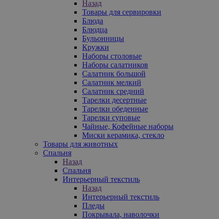
Назад
Товары для сервировки
Блюда
Блюдца
Бульонницы
Кружки
Наборы столовые
Наборы салатников
Салатник большой
Салатник мелкий
Салатник средний
Тарелки десертные
Тарелки обеденные
Тарелки суповые
Чайные, Кофейные наборы
Миски керамика, стекло
Товары для животных
Спальня
Назад
Спальня
Интерьерный текстиль
Назад
Интерьерный текстиль
Пледы
Покрывала, наволочки