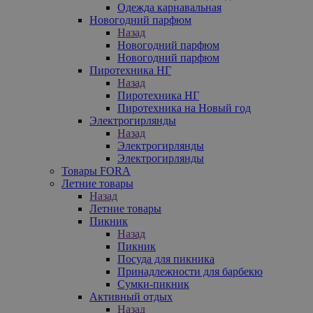
Одежда карнавальная
Новогодний парфюм
Назад
Новогодний парфюм
Новогодний парфюм
Пиротехника НГ
Назад
Пиротехника НГ
Пиротехника на Новый год
Электрогирлянды
Назад
Электрогирлянды
Электрогирлянды
Товары FORA
Летние товары
Назад
Летние товары
Пикник
Назад
Пикник
Посуда для пикника
Принадлежности для барбекю
Сумки-пикник
Активный отдых
Назад