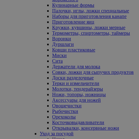
Кулинарные формы
Палочки, иглы, ложки специальные
Наборы для приготовления канапе
Приготовление яиц
Кружки, кувшины, ложки мерные
Термометры, спиртометры, таймеры
Воронки
Дуршлаги
Ковши пластиковые
Миски
Сита
Держатели для молока
Совки, ложки для сыпучих продуктов
Доски разделочные
Терки и измельчители
Молотки, тендерайзеры
Ножи, топоры, ножницы
Аксессуары для ножей
Овощечистки
Рыбочистки
Орехоколы
Косточковыдавливатели
Открывалки, консервные ножи
Уход за посудой