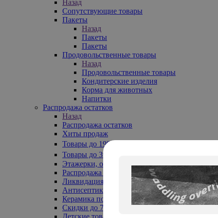
Назад
Сопутствующие товары
Пакеты
Назад
Пакеты
Пакеты
Продовольственные товары
Назад
Продовольственные товары
Кондитерские изделия
Корма для животных
Напитки
Распродажа остатков
Назад
Распродажа остатков
Хиты продаж
Товары до 199₽
Товары до 399₽
Этажерки, обувницы
Распродажа текстиля до -50%
Ликвидация до -70%
Антисептики
Керамика по 129 руб
Скидки до 70%
Детские товары