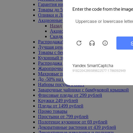
Гарантия низкой цены
Товары до 500 руб
Оливки и Лимоны
Акционные товары
Назад
Акционные товары
Скидка 20% по промокоду
Распродажа! Ульяновск до -70%
Лучшая цена
Товары с бесплатной доставкой
Кухонный текстиль
Распродажа до -50%
Жаропрочная посуда
Махровые полотенца
До -50% на ковры
Наборы посуды FORA
Заварочные чайники с бамбуковой крышкой
Флисовые пледы от 299 рублей
Кружки 249 рублей
Пледы от 1499 рублей
Промо товары
Простыни от 799 рублей
Полотенце кухонное от 69 рублей
Декоративные растения от 439 рублей
Декоративные наволочки и подушки