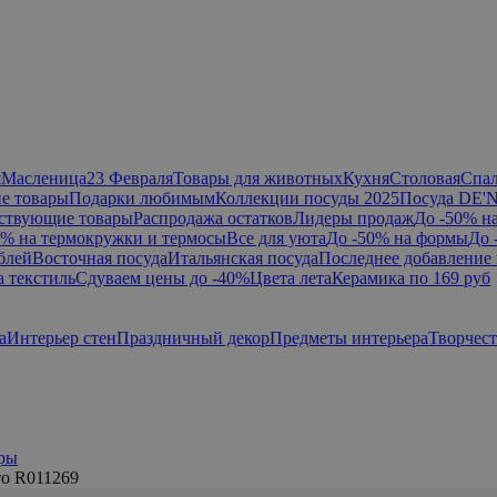
я
Масленица
23 Февраля
Товары для животных
Кухня
Столовая
Спа
е товары
Подарки любимым
Коллекции посуды 2025
Посуда DE'
ствующие товары
Распродажа остатков
Лидеры продаж
До -50% н
0% на термокружки и термосы
Все для уюта
До -50% на формы
До 
блей
Восточная посуда
Итальянская посуда
Последнее добавление 
а текстиль
Сдуваем цены до -40%
Цвета лета
Керамика по 169 руб
а
Интерьер стен
Праздничный декор
Предметы интерьера
Творчес
ры
то R011269