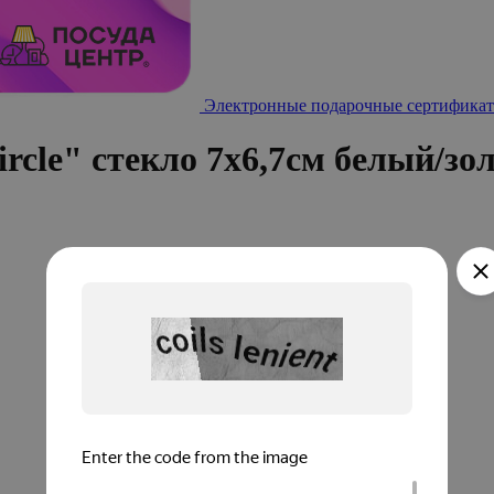
Электронные подарочные сертификат
cle" стекло 7х6,7см белый/зо