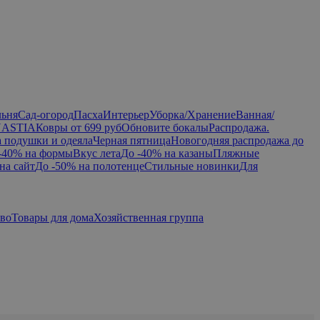
льня
Сад-огород
Пасха
Интерьер
Уборка/Хранение
Ванная/
NASTIA
Ковры от 699 руб
Обновите бокалы
Распродажа.
а подушки и одеяла
Черная пятница
Новогодняя распродажа до
-40% на формы
Вкус лета
До -40% на казаны
Пляжные
на сайт
До -50% на полотенце
Стильные новинки
Для
тво
Товары для дома
Хозяйственная группа