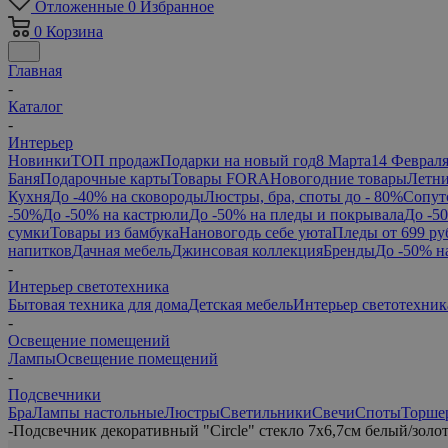
Отложенные
0
Избранное
0
Корзина
Главная
-
Каталог
-
Интерьер
Новинки
ТОП продаж
Подарки на новый год
8 Марта
14 Феврал
Баня
Подарочные карты
Товары FORA
Новогодние товары
Летни
Кухня
До -40% на сковороды
Люстры, бра, споты до - 80%
Сопут
-50%
До -50% на кастрюли
До -50% на пледы и покрывала
До -5
сумки
Товары из бамбука
Нановогодь себе уюта
Пледы от 699 ру
напитков
Дачная мебель
Джинсовая коллекция
Бренды
До -50% н
-
Интерьер светотехника
Бытовая техника для дома
Детская мебель
Интерьер светотехник
-
Освещение помещений
Лампы
Освещение помещений
-
Подсвечники
Бра
Лампы настольные
Люстры
Светильники
Свечи
Споты
Торше
-
Подсвечник декоративный "Сircle" стекло 7х6,7см белый/золо