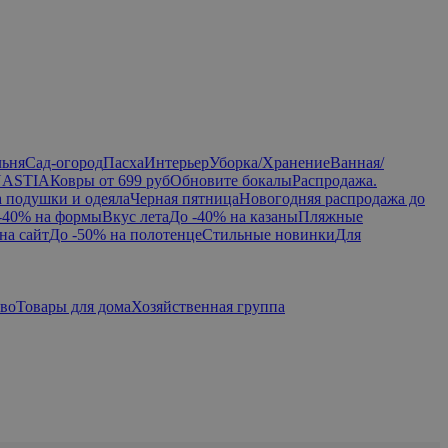
льня
Сад-огород
Пасха
Интерьер
Уборка/Хранение
Ванная/
NASTIA
Ковры от 699 руб
Обновите бокалы
Распродажа.
а подушки и одеяла
Черная пятница
Новогодняя распродажа до
-40% на формы
Вкус лета
До -40% на казаны
Пляжные
на сайт
До -50% на полотенце
Стильные новинки
Для
тво
Товары для дома
Хозяйственная группа