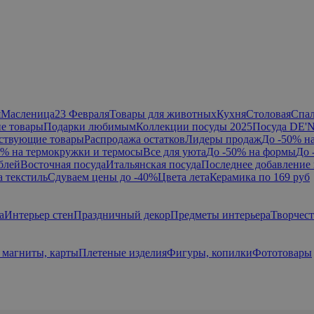
я
Масленица
23 Февраля
Товары для животных
Кухня
Столовая
Спа
е товары
Подарки любимым
Коллекции посуды 2025
Посуда DE'
ствующие товары
Распродажа остатков
Лидеры продаж
До -50% н
0% на термокружки и термосы
Все для уюта
До -50% на формы
До 
блей
Восточная посуда
Итальянская посуда
Последнее добавление 
а текстиль
Сдуваем цены до -40%
Цвета лета
Керамика по 169 руб
а
Интерьер стен
Праздничный декор
Предметы интерьера
Творчес
 магниты, карты
Плетеные изделия
Фигуры, копилки
Фототовары