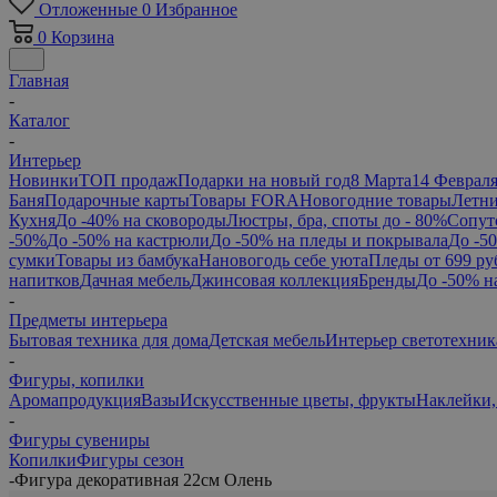
Отложенные
0
Избранное
0
Корзина
Главная
-
Каталог
-
Интерьер
Новинки
ТОП продаж
Подарки на новый год
8 Марта
14 Феврал
Баня
Подарочные карты
Товары FORA
Новогодние товары
Летни
Кухня
До -40% на сковороды
Люстры, бра, споты до - 80%
Сопут
-50%
До -50% на кастрюли
До -50% на пледы и покрывала
До -5
сумки
Товары из бамбука
Нановогодь себе уюта
Пледы от 699 ру
напитков
Дачная мебель
Джинсовая коллекция
Бренды
До -50% н
-
Предметы интерьера
Бытовая техника для дома
Детская мебель
Интерьер светотехник
-
Фигуры, копилки
Аромапродукция
Вазы
Искусственные цветы, фрукты
Наклейки,
-
Фигуры сувениры
Копилки
Фигуры сезон
-
Фигура декоративная 22см Олень