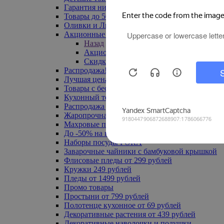
Гарантия низкой цены
Товары до 500 руб
Оливки и Лимоны
Акционные товары
Назад
Акционные товары
Скидка 20% по промокоду
Распродажа! Ульяновск до -70%
Лучшая цена
Товары с бесплатной доставкой
Кухонный текстиль
Распродажа до -50%
Жаропрочная посуда
Махровые полотенца
До -50% на ковры
Наборы посуды FORA
Заварочные чайники с бамбуковой крышкой
Флисовые пледы от 299 рублей
Кружки 249 рублей
Пледы от 1499 рублей
Промо товары
Простыни от 799 рублей
Полотенце кухонное от 69 рублей
Декоративные растения от 439 рублей
Декоративные наволочки и подушки