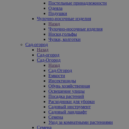
Постельные принадлежности
Одеяла
Подушки
Чулочно-носочные изделия
Назад
Чулочно-носочные изделия
Носки,гольфы
Чулки, колготки
Сад-огород
Назад
Сад-огород
Сад-Огород
Назад
Сад-Огород
Емкости
Инсектициды
Обувь хозяйственная
Освещение улицы
Посадка растений
Расходники для уборки
Садовый инструмент
Садовый ландшафт
Семена
Уход за комнатными растениями
Семена