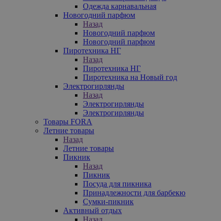
Одежда карнавальная
Новогодний парфюм
Назад
Новогодний парфюм
Новогодний парфюм
Пиротехника НГ
Назад
Пиротехника НГ
Пиротехника на Новый год
Электрогирлянды
Назад
Электрогирлянды
Электрогирлянды
Товары FORA
Летние товары
Назад
Летние товары
Пикник
Назад
Пикник
Посуда для пикника
Принадлежности для барбекю
Сумки-пикник
Активный отдых
Назад