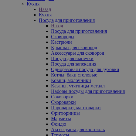
Кухня
Назад
Кухня
Посуда для приготовления
Назад
Посуда для приготовления
Сковороды
Кастрюли
Крышки для сковород
Аксессуары для сковород
Посуда для выпечки
Посуда для запекания
Одноразовая посуда для духовки
Котлы, баки столовые
Ковши, молочники
Казаны, утятницы металл
Наборы посуды для приготовления
Соковарки
Скороварки
Пароварки, мантоварки
Фритюрницы
Мармиты
Фондю
Аксессуары для кастрюль
Термосы