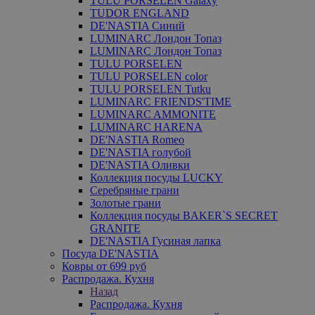
TULU PORSELEN Galaxy
TUDOR ENGLAND
DE'NASTIA Синий
LUMINARC Лондон Топаз
LUMINARC Лондон Топаз
TULU PORSELEN
TULU PORSELEN color
TULU PORSELEN Tutku
LUMINARC FRIENDS'TIME
LUMINARC AMMONITE
LUMINARC HARENA
DE'NASTIA Romeo
DE'NASTIA голубой
DE'NASTIA Оливки
Коллекция посуды LUCKY
Серебряные грани
Золотые грани
Коллекция посуды BAKER`S SECRET
GRANITE
DE'NASTIA Гусиная лапка
Посуда DE'NASTIA
Ковры от 699 руб
Распродажа. Кухня
Назад
Распродажа. Кухня