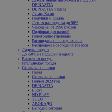
Декоративные наволочки и подушки
DE'NASTIA
DE'NASTIA Vintage
Ляган, Казан
Подушки и одеяла
Летняя распродажа до 50%
Чемоданы от 3998 рублей
Подборки для ванной
Новогодние гирлянды
Распродажа новогодних елок
Распродажа новогодних товаров
Лидеры продаж
До -50% на подушки и одеяла
Восточная посуда
Итальянская посуда
Стильные новинки
Назад
Стильные новинки
Новый 2023 год
DE'NASTIA
Lucky
ND PLAY
TULU
АВОКАДО
Выгодно сегодня