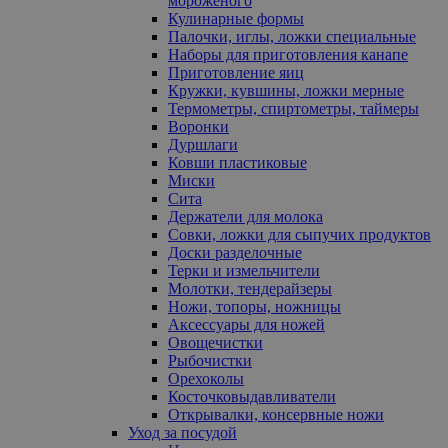
мороженого
Кулинарные формы
Палочки, иглы, ложки специальные
Наборы для приготовления канапе
Приготовление яиц
Кружки, кувшины, ложки мерные
Термометры, спиртометры, таймеры
Воронки
Дуршлаги
Ковши пластиковые
Миски
Сита
Держатели для молока
Совки, ложки для сыпучих продуктов
Доски разделочные
Терки и измельчители
Молотки, тендерайзеры
Ножи, топоры, ножницы
Аксессуары для ножей
Овощечистки
Рыбочистки
Орехоколы
Косточковыдавливатели
Открывалки, консервные ножи
Уход за посудой