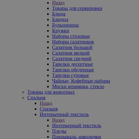
Назад
Товары для сервировки
Блюда
Блюдца
Бульонницы
Кружки
Наборы столовые
Наборы салатников
Салатник большой
Салатник мелкий
Салатник средний
Тарелки десертные
Тарелки обеденные
Тарелки суповые
Чайные, Кофейные наборы
Миски керамика, стекло
Товары для животных
Спальня
Назад
Спальня
Интерьерный текстиль
Назад
Интерьерный текстиль
Пледы
Покрывала, наволочки