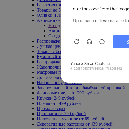
Гарантия низкой цены
Товары до 500 руб
Оливки и Лимоны
Акционные товары
Назад
Акционные товары
Скидка 20% по промокоду
Распродажа! Ульяновск до -70%
Лучшая цена
Товары с бесплатной доставкой
Кухонный текстиль
Распродажа до -50%
Жаропрочная посуда
Махровые полотенца
До -50% на ковры
Наборы посуды FORA
Заварочные чайники с бамбуковой крышкой
Флисовые пледы от 299 рублей
Кружки 249 рублей
Пледы от 1499 рублей
Промо товары
Простыни от 799 рублей
Полотенце кухонное от 69 рублей
Декоративные растения от 439 рублей