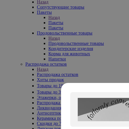
Назад
Сопутствующие товары
Пакеты
Назад
Пакеты
Пакеты
Продовольственные товары
Назад
Продовольственные товары
Кондитерские изделия
Корма для животных
Напитки
Распродажа остатков
Назад
Распродажа остатков
Хиты продаж
Товары до 199₽
Товары до 399₽
Этажерки, обувницы
Распродажа текстиля до -50%
Ликвидация до -70%
Антисептики
Керамика по 129 руб
Скидки до 70%
Детские товары