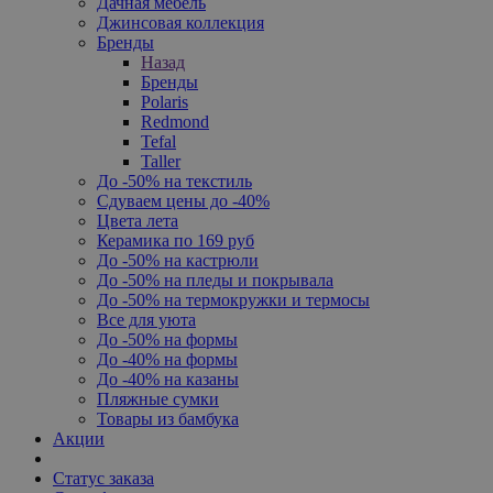
Дачная мебель
Джинсовая коллекция
Бренды
Назад
Бренды
Polaris
Redmond
Tefal
Taller
До -50% на текстиль
Сдуваем цены до -40%
Цвета лета
Керамика по 169 руб
До -50% на кастрюли
До -50% на пледы и покрывала
До -50% на термокружки и термосы
Все для уюта
До -50% на формы
До -40% на формы
До -40% на казаны
Пляжные сумки
Товары из бамбука
Акции
Статус заказа