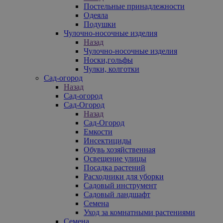
Постельные принадлежности
Одеяла
Подушки
Чулочно-носочные изделия
Назад
Чулочно-носочные изделия
Носки,гольфы
Чулки, колготки
Сад-огород
Назад
Сад-огород
Сад-Огород
Назад
Сад-Огород
Емкости
Инсектициды
Обувь хозяйственная
Освещение улицы
Посадка растений
Расходники для уборки
Садовый инструмент
Садовый ландшафт
Семена
Уход за комнатными растениями
Семена