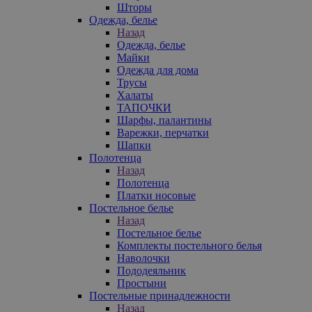
Шторы
Одежда, белье
Назад
Одежда, белье
Майки
Одежда для дома
Трусы
Халаты
ТАПОЧКИ
Шарфы, палантины
Варежки, перчатки
Шапки
Полотенца
Назад
Полотенца
Платки носовые
Постельное белье
Назад
Постельное белье
Комплекты постельного белья
Наволочки
Пододеяльник
Простыни
Постельные принадлежности
Назад