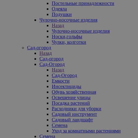
Постельные принадлежности
Одеяла
Подушки
Чулочно-носочные изделия
Назад
Чулочно-носочные изделия
Носки,гольфы
Чулки, колготки
Сад-огород
Назад
Сад-огород
Сад-Огород
Назад
Сад-Огород
Емкости
Инсектициды
Обувь хозяйственная
Освещение улицы
Посадка растений
Расходники для уборки
Садовый инструмент
Садовый ландшафт
Семена
Уход за комнатными растениями
Семена