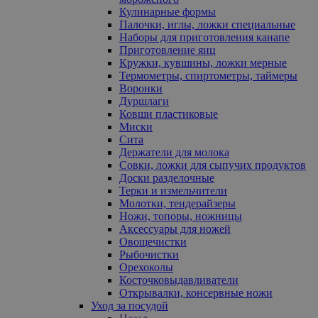
Кулинарные формы
Палочки, иглы, ложки специальные
Наборы для приготовления канапе
Приготовление яиц
Кружки, кувшины, ложки мерные
Термометры, спиртометры, таймеры
Воронки
Дуршлаги
Ковши пластиковые
Миски
Сита
Держатели для молока
Совки, ложки для сыпучих продуктов
Доски разделочные
Терки и измельчители
Молотки, тендерайзеры
Ножи, топоры, ножницы
Аксессуары для ножей
Овощечистки
Рыбочистки
Орехоколы
Косточковыдавливатели
Открывалки, консервные ножи
Уход за посудой