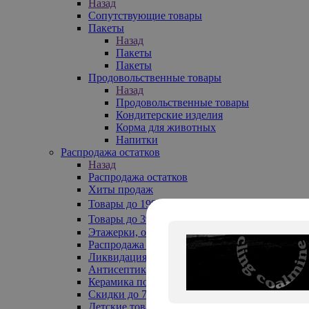
Назад
Сопутствующие товары
Пакеты
Назад
Пакеты
Пакеты
Продовольственные товары
Назад
Продовольственные товары
Кондитерские изделия
Корма для животных
Напитки
Распродажа остатков
Назад
Распродажа остатков
Хиты продаж
Товары до 199₽
Товары до 399₽
Этажерки, обувницы
Распродажа текстиля до -50%
Ликвидация до -70%
Антисептики
Керамика по 129 руб
Скидки до 70%
Детские товары