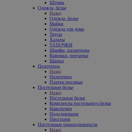
Шторы
Одежда, белье
Назад
Одежда, белье
Майки
Одежда для дома
Трусы
Халаты
ТАПОЧКИ
Шарфы, палантины
Варежки, перчатки
Шапки
Полотенца
Назад
Полотенца
Платки носовые
Постельное белье
Назад
Постельное белье
Комплекты постельного белья
Наволочки
Пододеяльник
Простыни
Постельные принадлежности
Назад