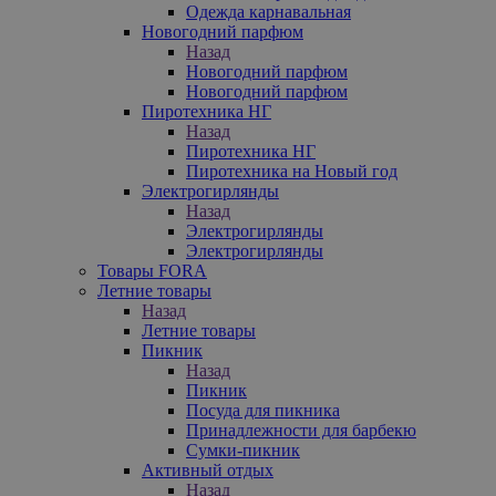
Одежда карнавальная
Новогодний парфюм
Назад
Новогодний парфюм
Новогодний парфюм
Пиротехника НГ
Назад
Пиротехника НГ
Пиротехника на Новый год
Электрогирлянды
Назад
Электрогирлянды
Электрогирлянды
Товары FORA
Летние товары
Назад
Летние товары
Пикник
Назад
Пикник
Посуда для пикника
Принадлежности для барбекю
Сумки-пикник
Активный отдых
Назад