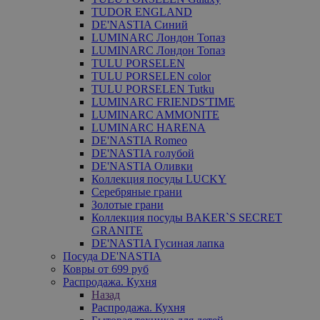
TUDOR ENGLAND
DE'NASTIA Синий
LUMINARC Лондон Топаз
LUMINARC Лондон Топаз
TULU PORSELEN
TULU PORSELEN color
TULU PORSELEN Tutku
LUMINARC FRIENDS'TIME
LUMINARC AMMONITE
LUMINARC HARENA
DE'NASTIA Romeo
DE'NASTIA голубой
DE'NASTIA Оливки
Коллекция посуды LUCKY
Серебряные грани
Золотые грани
Коллекция посуды BAKER`S SECRET
GRANITE
DE'NASTIA Гусиная лапка
Посуда DE'NASTIA
Ковры от 699 руб
Распродажа. Кухня
Назад
Распродажа. Кухня