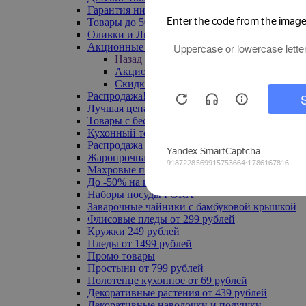
Гарантия низкой цены
Товары до 500 руб
Оливки и Лимоны
Акционные товары
Назад
Акционные товары
Скидка 20% по промокоду
Распродажа! Ульяновск до -70%
Лучшая цена
Товары с бесплатной доставкой
Кухонный текстиль
Распродажа до -50%
Жаропрочная посуда
Махровые полотенца
До -50% на ковры
Наборы посуды FORA
Заварочные чайники с бамбуковой крышкой
Флисовые пледы от 299 рублей
Кружки 249 рублей
Пледы от 1499 рублей
Промо товары
Простыни от 799 рублей
Полотенце кухонное от 69 рублей
Декоративные растения от 439 рублей
Декоративные наволочки и подушки