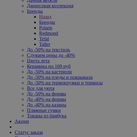
Дачная мебель
Джинсовая коллекция
Бренды
Назад
Бренды
Polaris
Redmond
Tefal
Taller
До -50% на текстиль
Сдуваем цены до -40%
Цвета лета
Керамика по 169 руб
До -50% на кастрюли
До -50% на пледы и покрывала
До -50% на термокружки и термосы
Все для уюта
До -50% на формы
До -40% на формы
До -40% на казаны
Пляжные сумки
Товары из бамбука
Акции
Статус заказа