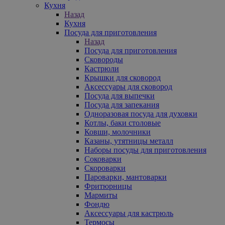
Кухня
Назад
Кухня
Посуда для приготовления
Назад
Посуда для приготовления
Сковороды
Кастрюли
Крышки для сковород
Аксессуары для сковород
Посуда для выпечки
Посуда для запекания
Одноразовая посуда для духовки
Котлы, баки столовые
Ковши, молочники
Казаны, утятницы металл
Наборы посуды для приготовления
Соковарки
Скороварки
Пароварки, мантоварки
Фритюрницы
Мармиты
Фондю
Аксессуары для кастрюль
Термосы