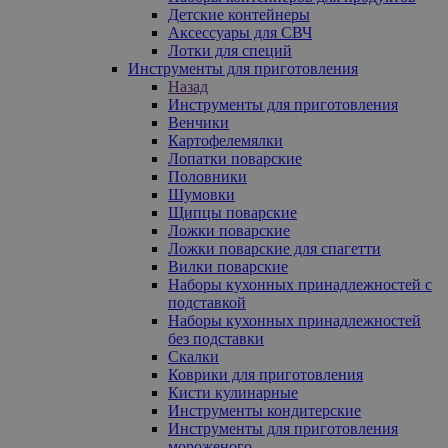
Детские контейнеры
Аксессуары для СВЧ
Лотки для специй
Инструменты для приготовления
Назад
Инструменты для приготовления
Венчики
Картофелемялки
Лопатки поварские
Половники
Шумовки
Щипцы поварские
Ложки поварские
Ложки поварские для спагетти
Вилки поварские
Наборы кухонных принадлежностей с
подставкой
Наборы кухонных принадлежностей
без подставки
Скалки
Коврики для приготовления
Кисти кулинарные
Инструменты кондитерские
Инструменты для приготовления
мороженого