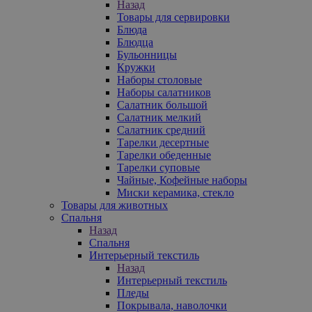
Назад
Товары для сервировки
Блюда
Блюдца
Бульонницы
Кружки
Наборы столовые
Наборы салатников
Салатник большой
Салатник мелкий
Салатник средний
Тарелки десертные
Тарелки обеденные
Тарелки суповые
Чайные, Кофейные наборы
Миски керамика, стекло
Товары для животных
Спальня
Назад
Спальня
Интерьерный текстиль
Назад
Интерьерный текстиль
Пледы
Покрывала, наволочки