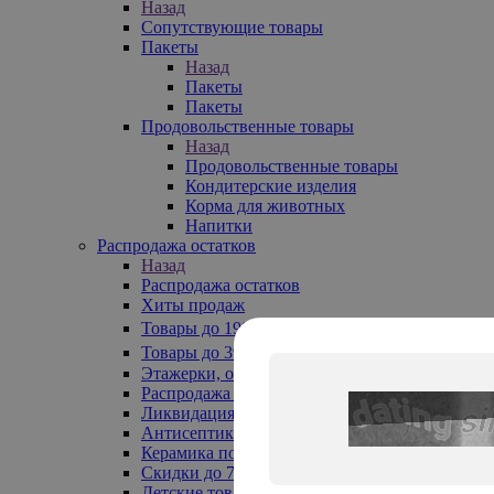
Назад
Сопутствующие товары
Пакеты
Назад
Пакеты
Пакеты
Продовольственные товары
Назад
Продовольственные товары
Кондитерские изделия
Корма для животных
Напитки
Распродажа остатков
Назад
Распродажа остатков
Хиты продаж
Товары до 199₽
Товары до 399₽
Этажерки, обувницы
Распродажа текстиля до -50%
Ликвидация до -70%
Антисептики
Керамика по 129 руб
Скидки до 70%
Детские товары