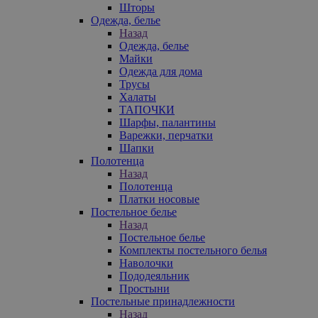
Шторы
Одежда, белье
Назад
Одежда, белье
Майки
Одежда для дома
Трусы
Халаты
ТАПОЧКИ
Шарфы, палантины
Варежки, перчатки
Шапки
Полотенца
Назад
Полотенца
Платки носовые
Постельное белье
Назад
Постельное белье
Комплекты постельного белья
Наволочки
Пододеяльник
Простыни
Постельные принадлежности
Назад