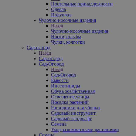
Постельные принадлежности
Одеяла
Подушки
Чулочно-носочные изделия
Назад
Чулочно-носочные изделия
Носки,гольфы
Чулки, колготки
Сад-огород
Назад
Сад-огород
Сад-Огород
Назад
Сад-Огород
Емкости
Инсектициды
Обувь хозяйственная
Освещение улицы
Посадка растений
Расходники для уборки
Садовый инструмент
Садовый ландшафт
Семена
Уход за комнатными растениями
Семена