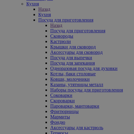
Кухня
Назад
Кухня
Посуда для приготовления
Назад
Посуда для приготовления
Сковороды
Кастрюли
Крышки для сковород
Аксессуары для сковород
Посуда для выпечки
Посуда для запекания
Одноразовая посуда для духовки
Котлы, баки столовые
Ковши, молочники
Казаны, утятницы металл
Наборы посуды для приготовления
Соковарки
Скороварки
Пароварки, мантоварки
Фритюрницы
Мармиты
Фондю
Аксессуары для кастрюль
Термосы