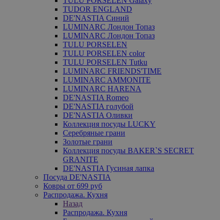
TULU PORSELEN Galaxy
TUDOR ENGLAND
DE'NASTIA Синий
LUMINARC Лондон Топаз
LUMINARC Лондон Топаз
TULU PORSELEN
TULU PORSELEN color
TULU PORSELEN Tutku
LUMINARC FRIENDS'TIME
LUMINARC AMMONITE
LUMINARC HARENA
DE'NASTIA Romeo
DE'NASTIA голубой
DE'NASTIA Оливки
Коллекция посуды LUCKY
Серебряные грани
Золотые грани
Коллекция посуды BAKER`S SECRET
GRANITE
DE'NASTIA Гусиная лапка
Посуда DE'NASTIA
Ковры от 699 руб
Распродажа. Кухня
Назад
Распродажа. Кухня