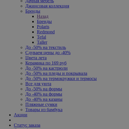
Дачная мебель
Джинсовая коллекция
Бренды
Назад
Бренды
Polaris
Redmond
Tefal
Taller
До -50% на текстиль
Сдуваем цены до -40%
Цвета лета
Керамика по 169 руб
До -50% на кастрюли
До -50% на пледы и покрывала
До -50% на термокружки и термосы
Все для уюта
До -50% на формы
До -40% на формы
До -40% на казаны
Пляжные сумки
Товары из бамбука
Акции
Статус заказа