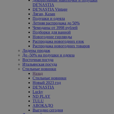
Декоративные наволочки и подушки
DE'NASTIA
DE'NASTIA Vintage
Ляган, Казан
Подушки и одеяла
Летняя распродажа до 50%
Чемоданы от 3998 рублей
Подборки для ванной
Новогодние гирлянды
Распродажа новогодних елок
Распродажа новогодних товаров
Лидеры продаж
До -50% на подушки и одеяла
Восточная посуда
Итальянская посуда
Стильные новинки
Назад
Стильные новинки
Новый 2023 год
DE'NASTIA
Lucky
ND PLAY
TULU
АВОКАДО
Выгодно сегодня