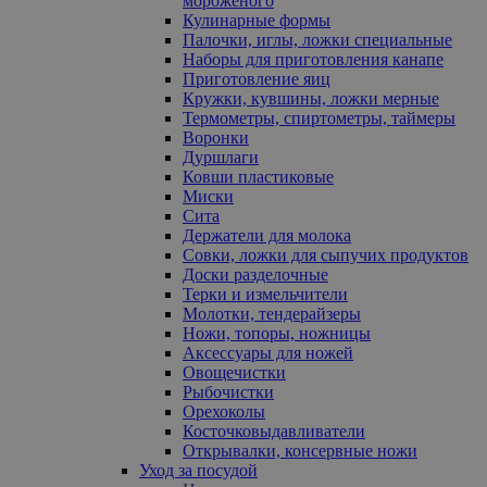
мороженого
Кулинарные формы
Палочки, иглы, ложки специальные
Наборы для приготовления канапе
Приготовление яиц
Кружки, кувшины, ложки мерные
Термометры, спиртометры, таймеры
Воронки
Дуршлаги
Ковши пластиковые
Миски
Сита
Держатели для молока
Совки, ложки для сыпучих продуктов
Доски разделочные
Терки и измельчители
Молотки, тендерайзеры
Ножи, топоры, ножницы
Аксессуары для ножей
Овощечистки
Рыбочистки
Орехоколы
Косточковыдавливатели
Открывалки, консервные ножи
Уход за посудой