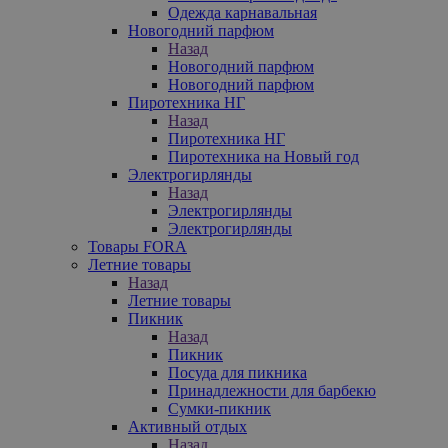
Одежда карнавальная
Новогодний парфюм
Назад
Новогодний парфюм
Новогодний парфюм
Пиротехника НГ
Назад
Пиротехника НГ
Пиротехника на Новый год
Электрогирлянды
Назад
Электрогирлянды
Электрогирлянды
Товары FORA
Летние товары
Назад
Летние товары
Пикник
Назад
Пикник
Посуда для пикника
Принадлежности для барбекю
Сумки-пикник
Активный отдых
Назад