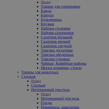
Назад
Товары для сервировки
Блюда
Блюдца
Бульонницы
Кружки
Наборы столовые
Наборы салатников
Салатник большой
Салатник мелкий
Салатник средний
Тарелки десертные
Тарелки обеденные
Тарелки суповые
Чайные, Кофейные наборы
Миски керамика, стекло
Товары для животных
Спальня
Назад
Спальня
Интерьерный текстиль
Назад
Интерьерный текстиль
Пледы
Покрывала, наволочки