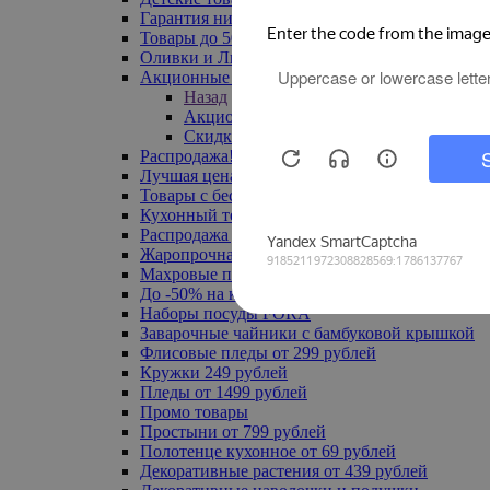
Гарантия низкой цены
Товары до 500 руб
Оливки и Лимоны
Акционные товары
Назад
Акционные товары
Скидка 20% по промокоду
Распродажа! Ульяновск до -70%
Лучшая цена
Товары с бесплатной доставкой
Кухонный текстиль
Распродажа до -50%
Жаропрочная посуда
Махровые полотенца
До -50% на ковры
Наборы посуды FORA
Заварочные чайники с бамбуковой крышкой
Флисовые пледы от 299 рублей
Кружки 249 рублей
Пледы от 1499 рублей
Промо товары
Простыни от 799 рублей
Полотенце кухонное от 69 рублей
Декоративные растения от 439 рублей