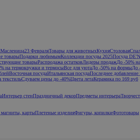
я
Масленица
23 Февраля
Товары для животных
Кухня
Столовая
Спа
е товары
Подарки любимым
Коллекции посуды 2025
Посуда DE'
ствующие товары
Распродажа остатков
Лидеры продаж
До -50% н
0% на термокружки и термосы
Все для уюта
До -50% на формы
До 
блей
Восточная посуда
Итальянская посуда
Последнее добавление 
а текстиль
Сдуваем цены до -40%
Цвета лета
Керамика по 169 руб
а
Интерьер стен
Праздничный декор
Предметы интерьера
Творчес
 магниты, карты
Плетеные изделия
Фигуры, копилки
Фототовары