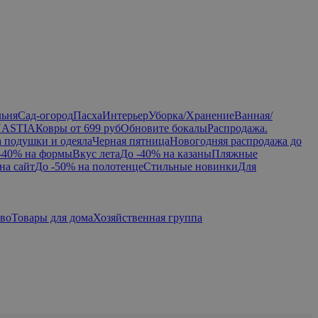
льня
Сад-огород
Пасха
Интерьер
Уборка/Хранение
Ванная/
NASTIA
Ковры от 699 руб
Обновите бокалы
Распродажа.
а подушки и одеяла
Черная пятница
Новогодняя распродажа до
-40% на формы
Вкус лета
До -40% на казаны
Пляжные
на сайт
До -50% на полотенце
Стильные новинки
Для
тво
Товары для дома
Хозяйственная группа