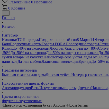
Отложенные
0
Избранное
0
Корзина
Главная
-
Каталог
-
Интерьер
Новинки
ТОП продаж
Подарки на новый год
8 Марта
14 Феврал
Баня
Подарочные карты
Товары FORA
Новогодние товары
Летни
Кухня
До -40% на сковороды
Люстры, бра, споты до - 80%
Сопут
-50%
До -50% на кастрюли
До -50% на пледы и покрывала
До -5
сумки
Товары из бамбука
Нановогодь себе уюта
Пледы от 699 ру
напитков
Дачная мебель
Джинсовая коллекция
Бренды
До -50% н
-
Предметы интерьера
Бытовая техника для дома
Детская мебель
Интерьер светотехник
-
Искусственные цветы, фрукты
Аромапродукция
Вазы
Искусственные цветы, фрукты
Наклейки,
-
Цветы искусственные
Фрукты искусственные
-
Цветок искусственный букет Ассоль 44,5см белый