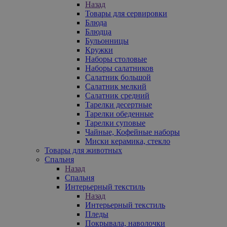
Назад
Товары для сервировки
Блюда
Блюдца
Бульонницы
Кружки
Наборы столовые
Наборы салатников
Салатник большой
Салатник мелкий
Салатник средний
Тарелки десертные
Тарелки обеденные
Тарелки суповые
Чайные, Кофейные наборы
Миски керамика, стекло
Товары для животных
Спальня
Назад
Спальня
Интерьерный текстиль
Назад
Интерьерный текстиль
Пледы
Покрывала, наволочки