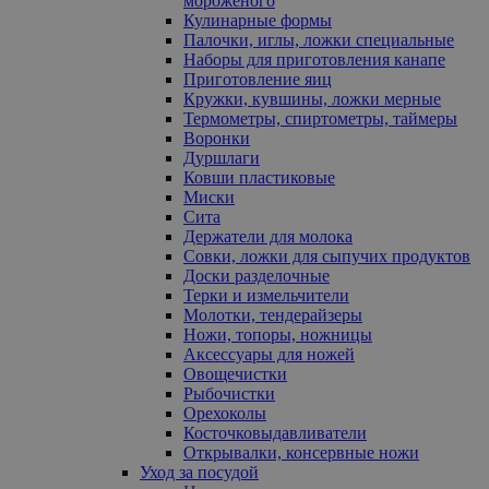
мороженого
Кулинарные формы
Палочки, иглы, ложки специальные
Наборы для приготовления канапе
Приготовление яиц
Кружки, кувшины, ложки мерные
Термометры, спиртометры, таймеры
Воронки
Дуршлаги
Ковши пластиковые
Миски
Сита
Держатели для молока
Совки, ложки для сыпучих продуктов
Доски разделочные
Терки и измельчители
Молотки, тендерайзеры
Ножи, топоры, ножницы
Аксессуары для ножей
Овощечистки
Рыбочистки
Орехоколы
Косточковыдавливатели
Открывалки, консервные ножи
Уход за посудой