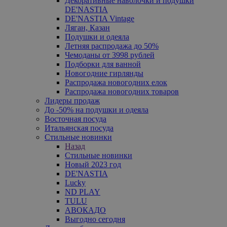
Декоративные наволочки и подушки
DE'NASTIA
DE'NASTIA Vintage
Ляган, Казан
Подушки и одеяла
Летняя распродажа до 50%
Чемоданы от 3998 рублей
Подборки для ванной
Новогодние гирлянды
Распродажа новогодних елок
Распродажа новогодних товаров
Лидеры продаж
До -50% на подушки и одеяла
Восточная посуда
Итальянская посуда
Стильные новинки
Назад
Стильные новинки
Новый 2023 год
DE'NASTIA
Lucky
ND PLAY
TULU
АВОКАДО
Выгодно сегодня