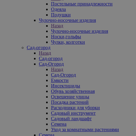
Постельные принадлежности
Одеяла
Подушки
Чулочно-носочные изделия
Назад
Чулочно-носочные изделия
Носки,гольфы
Чулки, колготки
Сад-огород
Назад
Сад-огород
Сад-Огород
Назад
Сад-Огород
Емкости
Инсектициды
Обувь хозяйственная
Освещение улицы
Посадка растений
Расходники для уборки
Садовый инструмент
Садовый ландшафт
Семена
Уход за комнатными растениями
Семена