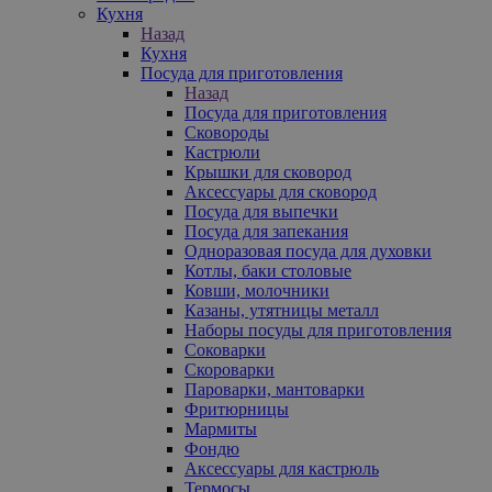
Кухня
Назад
Кухня
Посуда для приготовления
Назад
Посуда для приготовления
Сковороды
Кастрюли
Крышки для сковород
Аксессуары для сковород
Посуда для выпечки
Посуда для запекания
Одноразовая посуда для духовки
Котлы, баки столовые
Ковши, молочники
Казаны, утятницы металл
Наборы посуды для приготовления
Соковарки
Скороварки
Пароварки, мантоварки
Фритюрницы
Мармиты
Фондю
Аксессуары для кастрюль
Термосы