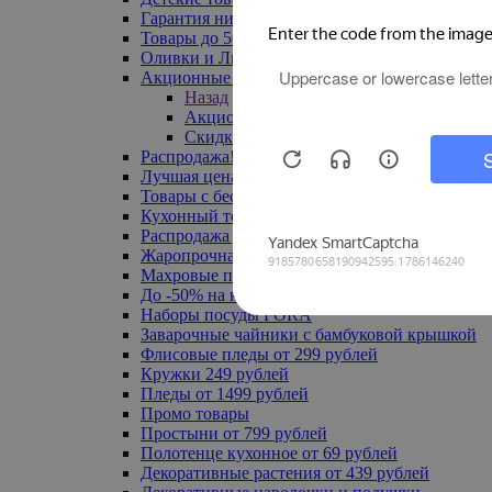
Гарантия низкой цены
Товары до 500 руб
Оливки и Лимоны
Акционные товары
Назад
Акционные товары
Скидка 20% по промокоду
Распродажа! Ульяновск до -70%
Лучшая цена
Товары с бесплатной доставкой
Кухонный текстиль
Распродажа до -50%
Жаропрочная посуда
Махровые полотенца
До -50% на ковры
Наборы посуды FORA
Заварочные чайники с бамбуковой крышкой
Флисовые пледы от 299 рублей
Кружки 249 рублей
Пледы от 1499 рублей
Промо товары
Простыни от 799 рублей
Полотенце кухонное от 69 рублей
Декоративные растения от 439 рублей