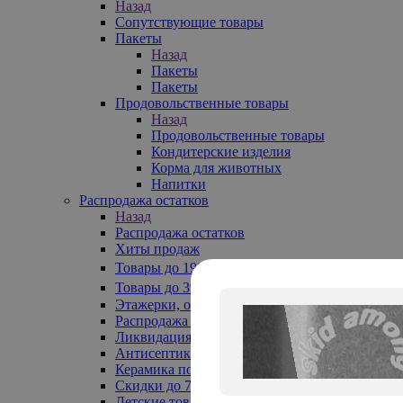
Назад
Сопутствующие товары
Пакеты
Назад
Пакеты
Пакеты
Продовольственные товары
Назад
Продовольственные товары
Кондитерские изделия
Корма для животных
Напитки
Распродажа остатков
Назад
Распродажа остатков
Хиты продаж
Товары до 199₽
Товары до 399₽
Этажерки, обувницы
Распродажа текстиля до -50%
Ликвидация до -70%
Антисептики
Керамика по 129 руб
Скидки до 70%
Детские товары