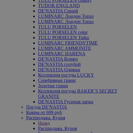
TULU PORSELEN Galaxy
TUDOR ENGLAND
DE'NASTIA Синий
LUMINARC Лондон Топаз
LUMINARC Лондон Топаз
TULU PORSELEN
TULU PORSELEN color
TULU PORSELEN Tutku
LUMINARC FRIENDS'TIME
LUMINARC AMMONITE
LUMINARC HARENA
DE'NASTIA Romeo
DE'NASTIA голубой
DE'NASTIA Оливки
Коллекция посуды LUCKY
Серебряные грани
Золотые грани
Коллекция посуды BAKER`S SECRET
GRANITE
DE'NASTIA Гусиная лапка
Посуда DE'NASTIA
Ковры от 699 руб
Распродажа. Кухня
Назад
Распродажа. Кухня