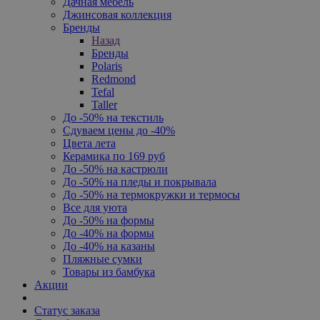
Дачная мебель
Джинсовая коллекция
Бренды
Назад
Бренды
Polaris
Redmond
Tefal
Taller
До -50% на текстиль
Сдуваем цены до -40%
Цвета лета
Керамика по 169 руб
До -50% на кастрюли
До -50% на пледы и покрывала
До -50% на термокружки и термосы
Все для уюта
До -50% на формы
До -40% на формы
До -40% на казаны
Пляжные сумки
Товары из бамбука
Акции
Статус заказа