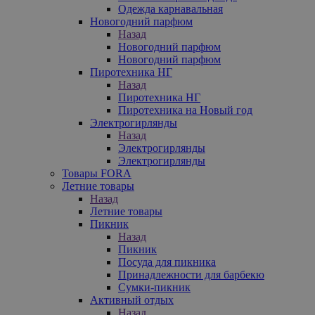
Одежда карнавальная
Новогодний парфюм
Назад
Новогодний парфюм
Новогодний парфюм
Пиротехника НГ
Назад
Пиротехника НГ
Пиротехника на Новый год
Электрогирлянды
Назад
Электрогирлянды
Электрогирлянды
Товары FORA
Летние товары
Назад
Летние товары
Пикник
Назад
Пикник
Посуда для пикника
Принадлежности для барбекю
Сумки-пикник
Активный отдых
Назад