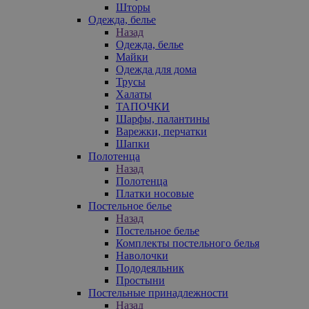
Шторы
Одежда, белье
Назад
Одежда, белье
Майки
Одежда для дома
Трусы
Халаты
ТАПОЧКИ
Шарфы, палантины
Варежки, перчатки
Шапки
Полотенца
Назад
Полотенца
Платки носовые
Постельное белье
Назад
Постельное белье
Комплекты постельного белья
Наволочки
Пододеяльник
Простыни
Постельные принадлежности
Назад