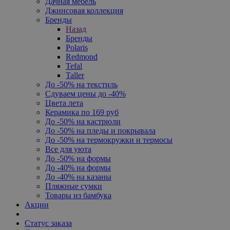
Дачная мебель
Джинсовая коллекция
Бренды
Назад
Бренды
Polaris
Redmond
Tefal
Taller
До -50% на текстиль
Сдуваем цены до -40%
Цвета лета
Керамика по 169 руб
До -50% на кастрюли
До -50% на пледы и покрывала
До -50% на термокружки и термосы
Все для уюта
До -50% на формы
До -40% на формы
До -40% на казаны
Пляжные сумки
Товары из бамбука
Акции
Статус заказа