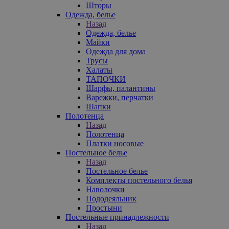
Шторы
Одежда, белье
Назад
Одежда, белье
Майки
Одежда для дома
Трусы
Халаты
ТАПОЧКИ
Шарфы, палантины
Варежки, перчатки
Шапки
Полотенца
Назад
Полотенца
Платки носовые
Постельное белье
Назад
Постельное белье
Комплекты постельного белья
Наволочки
Пододеяльник
Простыни
Постельные принадлежности
Назад