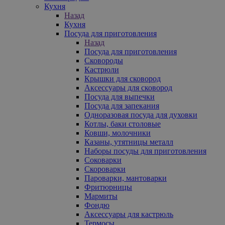
Кухня
Назад
Кухня
Посуда для приготовления
Назад
Посуда для приготовления
Сковороды
Кастрюли
Крышки для сковород
Аксессуары для сковород
Посуда для выпечки
Посуда для запекания
Одноразовая посуда для духовки
Котлы, баки столовые
Ковши, молочники
Казаны, утятницы металл
Наборы посуды для приготовления
Соковарки
Скороварки
Пароварки, мантоварки
Фритюрницы
Мармиты
Фондю
Аксессуары для кастрюль
Термосы