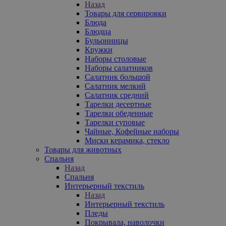
Назад
Товары для сервировки
Блюда
Блюдца
Бульонницы
Кружки
Наборы столовые
Наборы салатников
Салатник большой
Салатник мелкий
Салатник средний
Тарелки десертные
Тарелки обеденные
Тарелки суповые
Чайные, Кофейные наборы
Миски керамика, стекло
Товары для животных
Спальня
Назад
Спальня
Интерьерный текстиль
Назад
Интерьерный текстиль
Пледы
Покрывала, наволочки