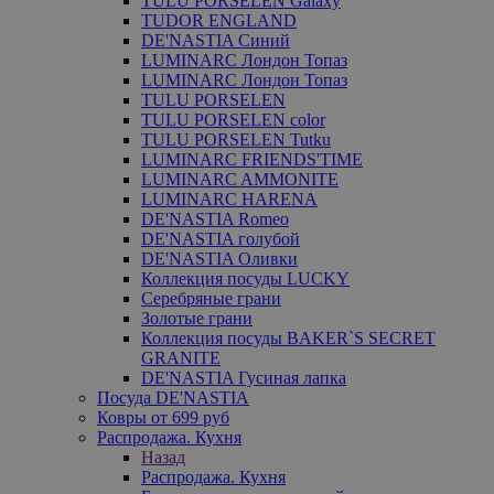
TULU PORSELEN Galaxy
TUDOR ENGLAND
DE'NASTIA Синий
LUMINARC Лондон Топаз
LUMINARC Лондон Топаз
TULU PORSELEN
TULU PORSELEN color
TULU PORSELEN Tutku
LUMINARC FRIENDS'TIME
LUMINARC AMMONITE
LUMINARC HARENA
DE'NASTIA Romeo
DE'NASTIA голубой
DE'NASTIA Оливки
Коллекция посуды LUCKY
Серебряные грани
Золотые грани
Коллекция посуды BAKER`S SECRET
GRANITE
DE'NASTIA Гусиная лапка
Посуда DE'NASTIA
Ковры от 699 руб
Распродажа. Кухня
Назад
Распродажа. Кухня