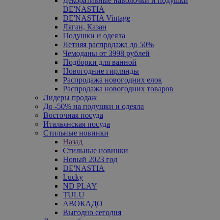
Декоративные наволочки и подушки
DE'NASTIA
DE'NASTIA Vintage
Ляган, Казан
Подушки и одеяла
Летняя распродажа до 50%
Чемоданы от 3998 рублей
Подборки для ванной
Новогодние гирлянды
Распродажа новогодних елок
Распродажа новогодних товаров
Лидеры продаж
До -50% на подушки и одеяла
Восточная посуда
Итальянская посуда
Стильные новинки
Назад
Стильные новинки
Новый 2023 год
DE'NASTIA
Lucky
ND PLAY
TULU
АВОКАДО
Выгодно сегодня