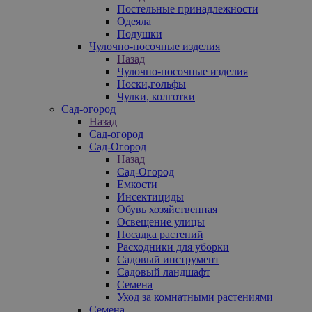
Постельные принадлежности
Одеяла
Подушки
Чулочно-носочные изделия
Назад
Чулочно-носочные изделия
Носки,гольфы
Чулки, колготки
Сад-огород
Назад
Сад-огород
Сад-Огород
Назад
Сад-Огород
Емкости
Инсектициды
Обувь хозяйственная
Освещение улицы
Посадка растений
Расходники для уборки
Садовый инструмент
Садовый ландшафт
Семена
Уход за комнатными растениями
Семена