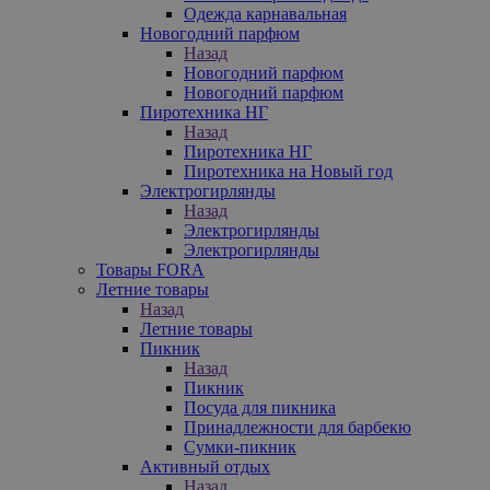
Одежда карнавальная
Новогодний парфюм
Назад
Новогодний парфюм
Новогодний парфюм
Пиротехника НГ
Назад
Пиротехника НГ
Пиротехника на Новый год
Электрогирлянды
Назад
Электрогирлянды
Электрогирлянды
Товары FORA
Летние товары
Назад
Летние товары
Пикник
Назад
Пикник
Посуда для пикника
Принадлежности для барбекю
Сумки-пикник
Активный отдых
Назад