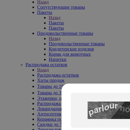
Назад
Сопутствующие товары
Пакеты
Назад
Пакеты
Пакеты
Продовольственные товары
Назад
Продовольственные товары
Кондитерские изделия
Корма для животных
Напитки
Распродажа остатков
Назад
Распродажа остатков
Хиты продаж
Товары до 199₽
Товары до 399₽
Этажерки, обувницы
Распродажа текстиля до -50%
Ликвидация до -70%
Антисептики
Керамика по 129 руб
Скидки до 70%
Детские товары