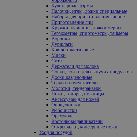
мороженого
Кулинарные формы
Палочки, иглы, ложки специальные
Наборы для приготовления канапе
Приготовление яиц
Кружки, кувшины, ложки мерные
Термометры, спиртометры, таймеры
Воронки
Дуршлаги
Ковши пластиковые
Миски
Сита
Держатели для молока
Совки, ложки для сыпучих продуктов
Доски разделочные
Терки и измельчители
Молотки, тендерайзеры
Ножи, топоры, ножницы
Аксессуары для ножей
Овощечистки
Рыбочистки
Орехоколы
Косточковыдавливатели
Открывалки, консервные ножи
Уход за посудой