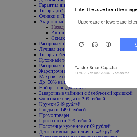
Гарантия низкой цены
Товары до 500 руб
Оливки и Лимоны
Акционные товары
Назад
Акционные товары
Скидка 20% по промокоду
Распродажа! Ульяновск до -70%
Лучшая цена
Товары с бесплатной доставкой
Кухонный текстиль
Распродажа до -50%
Жаропрочная посуда
Махровые полотенца
До -50% на ковры
Наборы посуды FORA
Заварочные чайники с бамбуковой крышкой
Флисовые пледы от 299 рублей
Кружки 249 рублей
Пледы от 1499 рублей
Промо товары
Простыни от 799 рублей
Полотенце кухонное от 69 рублей
Декоративные растения от 439 рублей