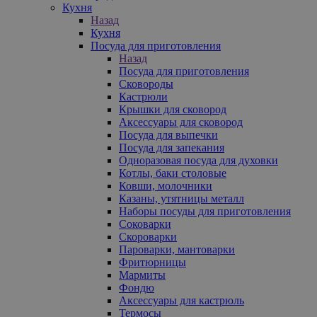
Кухня
Назад
Кухня
Посуда для приготовления
Назад
Посуда для приготовления
Сковороды
Кастрюли
Крышки для сковород
Аксессуары для сковород
Посуда для выпечки
Посуда для запекания
Одноразовая посуда для духовки
Котлы, баки столовые
Ковши, молочники
Казаны, утятницы металл
Наборы посуды для приготовления
Соковарки
Скороварки
Пароварки, мантоварки
Фритюрницы
Мармиты
Фондю
Аксессуары для кастрюль
Термосы