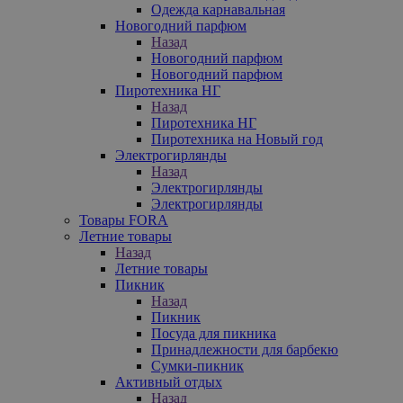
Одежда карнавальная
Новогодний парфюм
Назад
Новогодний парфюм
Новогодний парфюм
Пиротехника НГ
Назад
Пиротехника НГ
Пиротехника на Новый год
Электрогирлянды
Назад
Электрогирлянды
Электрогирлянды
Товары FORA
Летние товары
Назад
Летние товары
Пикник
Назад
Пикник
Посуда для пикника
Принадлежности для барбекю
Сумки-пикник
Активный отдых
Назад