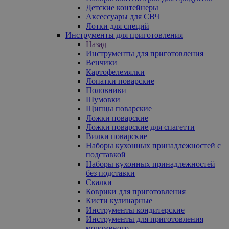
Детские контейнеры
Аксессуары для СВЧ
Лотки для специй
Инструменты для приготовления
Назад
Инструменты для приготовления
Венчики
Картофелемялки
Лопатки поварские
Половники
Шумовки
Щипцы поварские
Ложки поварские
Ложки поварские для спагетти
Вилки поварские
Наборы кухонных принадлежностей с
подставкой
Наборы кухонных принадлежностей
без подставки
Скалки
Коврики для приготовления
Кисти кулинарные
Инструменты кондитерские
Инструменты для приготовления
мороженого