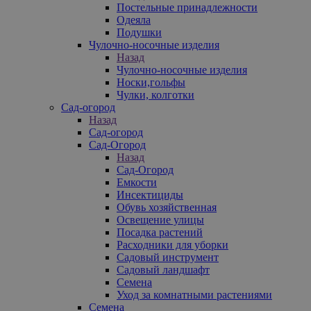
Постельные принадлежности
Одеяла
Подушки
Чулочно-носочные изделия
Назад
Чулочно-носочные изделия
Носки,гольфы
Чулки, колготки
Сад-огород
Назад
Сад-огород
Сад-Огород
Назад
Сад-Огород
Емкости
Инсектициды
Обувь хозяйственная
Освещение улицы
Посадка растений
Расходники для уборки
Садовый инструмент
Садовый ландшафт
Семена
Уход за комнатными растениями
Семена