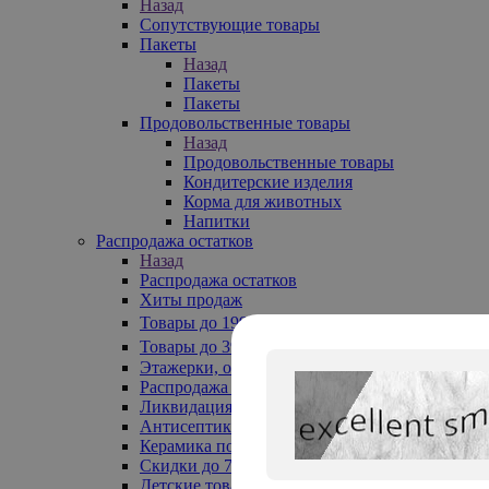
Назад
Сопутствующие товары
Пакеты
Назад
Пакеты
Пакеты
Продовольственные товары
Назад
Продовольственные товары
Кондитерские изделия
Корма для животных
Напитки
Распродажа остатков
Назад
Распродажа остатков
Хиты продаж
Товары до 199₽
Товары до 399₽
Этажерки, обувницы
Распродажа текстиля до -50%
Ликвидация до -70%
Антисептики
Керамика по 129 руб
Скидки до 70%
Детские товары