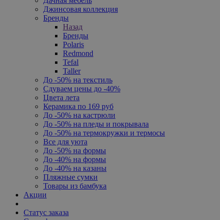
Дачная мебель
Джинсовая коллекция
Бренды
Назад
Бренды
Polaris
Redmond
Tefal
Taller
До -50% на текстиль
Сдуваем цены до -40%
Цвета лета
Керамика по 169 руб
До -50% на кастрюли
До -50% на пледы и покрывала
До -50% на термокружки и термосы
Все для уюта
До -50% на формы
До -40% на формы
До -40% на казаны
Пляжные сумки
Товары из бамбука
Акции
Статус заказа