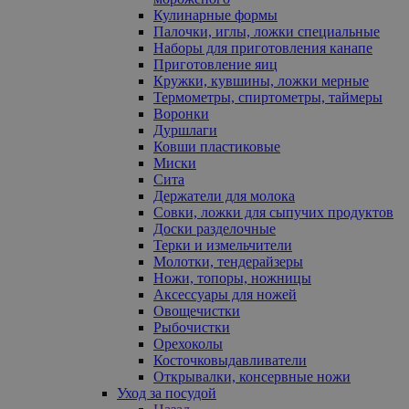
Кулинарные формы
Палочки, иглы, ложки специальные
Наборы для приготовления канапе
Приготовление яиц
Кружки, кувшины, ложки мерные
Термометры, спиртометры, таймеры
Воронки
Дуршлаги
Ковши пластиковые
Миски
Сита
Держатели для молока
Совки, ложки для сыпучих продуктов
Доски разделочные
Терки и измельчители
Молотки, тендерайзеры
Ножи, топоры, ножницы
Аксессуары для ножей
Овощечистки
Рыбочистки
Орехоколы
Косточковыдавливатели
Открывалки, консервные ножи
Уход за посудой