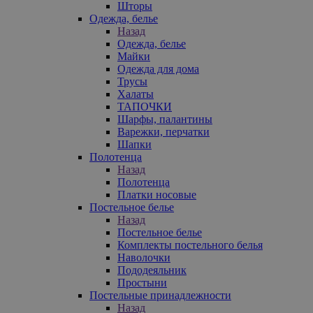
Шторы
Одежда, белье
Назад
Одежда, белье
Майки
Одежда для дома
Трусы
Халаты
ТАПОЧКИ
Шарфы, палантины
Варежки, перчатки
Шапки
Полотенца
Назад
Полотенца
Платки носовые
Постельное белье
Назад
Постельное белье
Комплекты постельного белья
Наволочки
Пододеяльник
Простыни
Постельные принадлежности
Назад