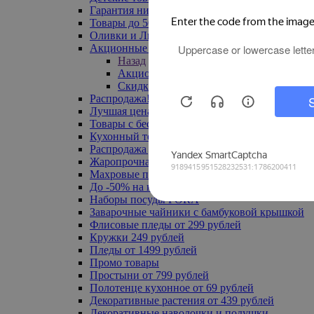
Гарантия низкой цены
Товары до 500 руб
Оливки и Лимоны
Акционные товары
Назад
Акционные товары
Скидка 20% по промокоду
Распродажа! Ульяновск до -70%
Лучшая цена
Товары с бесплатной доставкой
Кухонный текстиль
Распродажа до -50%
Жаропрочная посуда
Махровые полотенца
До -50% на ковры
Наборы посуды FORA
Заварочные чайники с бамбуковой крышкой
Флисовые пледы от 299 рублей
Кружки 249 рублей
Пледы от 1499 рублей
Промо товары
Простыни от 799 рублей
Полотенце кухонное от 69 рублей
Декоративные растения от 439 рублей
Декоративные наволочки и подушки