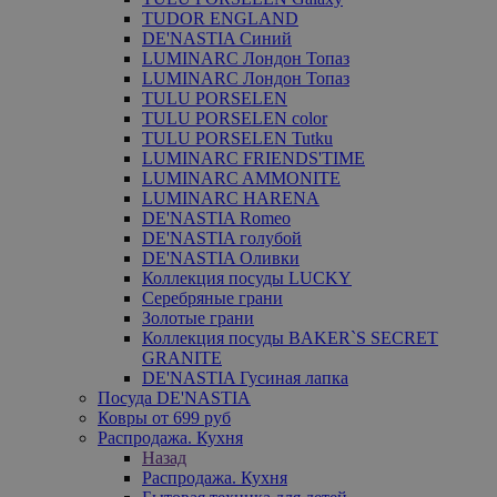
TUDOR ENGLAND
DE'NASTIA Синий
LUMINARC Лондон Топаз
LUMINARC Лондон Топаз
TULU PORSELEN
TULU PORSELEN color
TULU PORSELEN Tutku
LUMINARC FRIENDS'TIME
LUMINARC AMMONITE
LUMINARC HARENA
DE'NASTIA Romeo
DE'NASTIA голубой
DE'NASTIA Оливки
Коллекция посуды LUCKY
Серебряные грани
Золотые грани
Коллекция посуды BAKER`S SECRET
GRANITE
DE'NASTIA Гусиная лапка
Посуда DE'NASTIA
Ковры от 699 руб
Распродажа. Кухня
Назад
Распродажа. Кухня