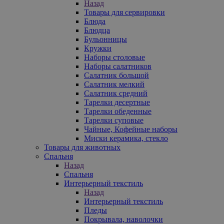
Назад
Товары для сервировки
Блюда
Блюдца
Бульонницы
Кружки
Наборы столовые
Наборы салатников
Салатник большой
Салатник мелкий
Салатник средний
Тарелки десертные
Тарелки обеденные
Тарелки суповые
Чайные, Кофейные наборы
Миски керамика, стекло
Товары для животных
Спальня
Назад
Спальня
Интерьерный текстиль
Назад
Интерьерный текстиль
Пледы
Покрывала, наволочки