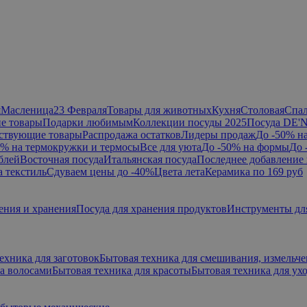
я
Масленица
23 Февраля
Товары для животных
Кухня
Столовая
Спа
е товары
Подарки любимым
Коллекции посуды 2025
Посуда DE'
ствующие товары
Распродажа остатков
Лидеры продаж
До -50% н
0% на термокружки и термосы
Все для уюта
До -50% на формы
До 
блей
Восточная посуда
Итальянская посуда
Последнее добавление 
а текстиль
Сдуваем цены до -40%
Цвета лета
Керамика по 169 руб
ения и хранения
Посуда для хранения продуктов
Инструменты дл
ехника для заготовок
Бытовая техника для смешивания, измельч
за волосами
Бытовая техника для красоты
Бытовая техника для ухо