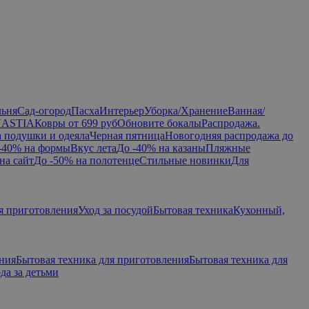
льня
Сад-огород
Пасха
Интерьер
Уборка/Хранение
Ванная/
NASTIA
Ковры от 699 руб
Обновите бокалы
Распродажа.
а подушки и одеяла
Черная пятница
Новогодняя распродажа до
-40% на формы
Вкус лета
До -40% на казаны
Пляжные
на сайт
До -50% на полотенце
Стильные новинки
Для
я приготовления
Уход за посудой
Бытовая техника
Кухонный,
ения
Бытовая техника для приготовления
Бытовая техника для
да за детьми