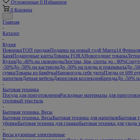
Отложенные
0
Избранное
0
Корзина
Главная
-
Каталог
-
Кухня
Новинки
ТОП продаж
Подарки на новый год
8 Марта
14 Феврал
Баня
Подарочные карты
Товары FORA
Новогодние товары
Летни
Кухня
До -40% на сковороды
Люстры, бра, споты до - 80%
Сопут
-50%
До -50% на кастрюли
До -50% на пледы и покрывала
До -5
сумки
Товары из бамбука
Нановогодь себе уюта
Пледы от 699 ру
напитков
Дачная мебель
Джинсовая коллекция
Бренды
До -50% н
-
Бытовая техника
Посуда для приготовления
Расходные материалы для приготовл
столовый текстиль
-
Бытовая техника. Весы
Бытовая техника. Весы
Бытовая техника для напитков
Бытовая т
уборки
Бытовая техника для глажки
Бытовая техника для ухода 
-
Весы кухонные электронные