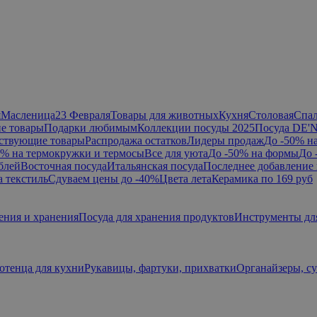
я
Масленица
23 Февраля
Товары для животных
Кухня
Столовая
Спа
е товары
Подарки любимым
Коллекции посуды 2025
Посуда DE'
ствующие товары
Распродажа остатков
Лидеры продаж
До -50% н
0% на термокружки и термосы
Все для уюта
До -50% на формы
До 
блей
Восточная посуда
Итальянская посуда
Последнее добавление 
а текстиль
Сдуваем цены до -40%
Цвета лета
Керамика по 169 руб
ения и хранения
Посуда для хранения продуктов
Инструменты дл
отенца для кухни
Рукавицы, фартуки, прихватки
Органайзеры, с