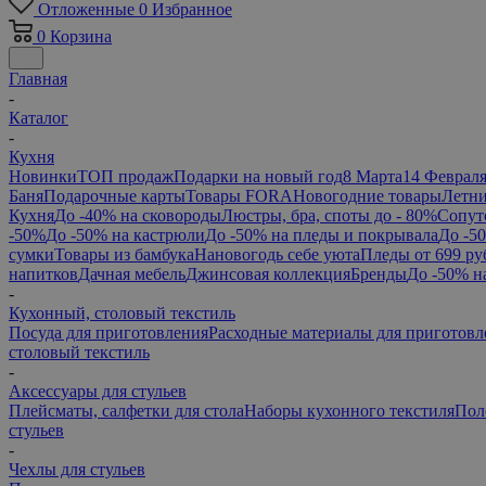
Отложенные
0
Избранное
0
Корзина
Главная
-
Каталог
-
Кухня
Новинки
ТОП продаж
Подарки на новый год
8 Марта
14 Феврал
Баня
Подарочные карты
Товары FORA
Новогодние товары
Летни
Кухня
До -40% на сковороды
Люстры, бра, споты до - 80%
Сопут
-50%
До -50% на кастрюли
До -50% на пледы и покрывала
До -5
сумки
Товары из бамбука
Нановогодь себе уюта
Пледы от 699 ру
напитков
Дачная мебель
Джинсовая коллекция
Бренды
До -50% н
-
Кухонный, столовый текстиль
Посуда для приготовления
Расходные материалы для приготовл
столовый текстиль
-
Аксессуары для стульев
Плейсматы, салфетки для стола
Наборы кухонного текстиля
Пол
стульев
-
Чехлы для стульев