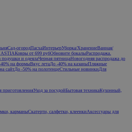
льня
Сад-огород
Пасха
Интерьер
Уборка/Хранение
Ванная/
NASTIA
Ковры от 699 руб
Обновите бокалы
Распродажа.
а подушки и одеяла
Черная пятница
Новогодняя распродажа до
-40% на формы
Вкус лета
До -40% на казаны
Пляжные
на сайт
До -50% на полотенце
Стильные новинки
Для
я приготовления
Уход за посудой
Бытовая техника
Кухонный,
умки, карманы
Скатерти, салфетки, клеенки
Аксессуары для