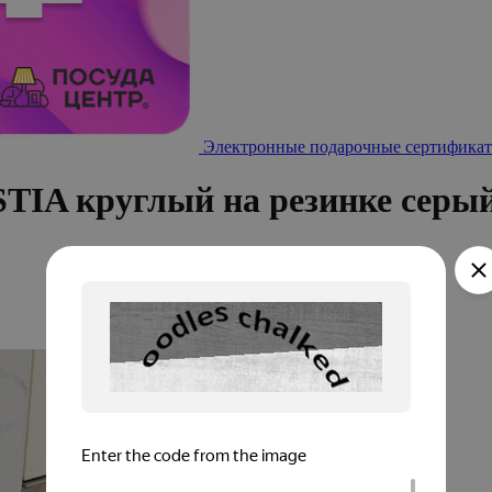
Электронные подарочные сертификат
STIA круглый на резинке серы