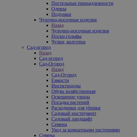
Постельные принадлежности
Одеяла
Подушки
Чулочно-носочные изделия
Назад
Чулочно-носочные изделия
Носки,гольфы
Чулки, колготки
Сад-огород
Назад
Сад-огород
Сад-Огород
Назад
Сад-Огород
Емкости
Инсектициды
Обувь хозяйственная
Освещение улицы
Посадка растений
Расходники для уборки
Садовый инструмент
Садовый ландшафт
Семена
Уход за комнатными растениями
Семена