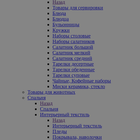
Назад
Товары для сервировки
Блюда
Блюдца
Бульонницы
Кружки
Наборы столовые
Наборы салатников
Салатник большой
Салатник мелкий
Салатник средний
Тарелки десертные
Тарелки обеденные
Тарелки суповые
Чайные, Кофейные наборы
Миски керамика, стекло
Товары для животных
Спальня
Назад
Спальня
Интерьерный текстиль
Назад
Интерьерный текстиль
Пледы
Покрывала, наволочки