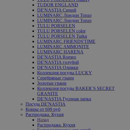
TUDOR ENGLAND
DE'NASTIA Синий
LUMINARC Лондон Топаз
LUMINARC Лондон Топаз
TULU PORSELEN
TULU PORSELEN color
TULU PORSELEN Tutku
LUMINARC FRIENDS'TIME
LUMINARC AMMONITE
LUMINARC HARENA
DE'NASTIA Romeo
DE'NASTIA голубой
DE'NASTIA Оливки
Коллекция посуды LUCKY
Серебряные грани
Золотые грани
Коллекция посуды BAKER`S SECRET
GRANITE
DE'NASTIA Гусиная лапка
Посуда DE'NASTIA
Ковры от 699 руб
Распродажа. Кухня
Назад
Распродажа. Кухня