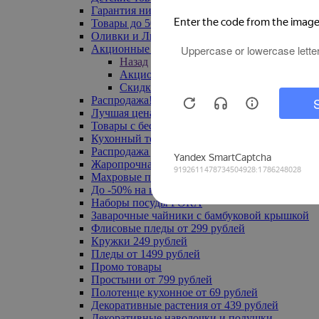
Гарантия низкой цены
Товары до 500 руб
Оливки и Лимоны
Акционные товары
Назад
Акционные товары
Скидка 20% по промокоду
Распродажа! Ульяновск до -70%
Лучшая цена
Товары с бесплатной доставкой
Кухонный текстиль
Распродажа до -50%
Жаропрочная посуда
Махровые полотенца
До -50% на ковры
Наборы посуды FORA
Заварочные чайники с бамбуковой крышкой
Флисовые пледы от 299 рублей
Кружки 249 рублей
Пледы от 1499 рублей
Промо товары
Простыни от 799 рублей
Полотенце кухонное от 69 рублей
Декоративные растения от 439 рублей
Декоративные наволочки и подушки