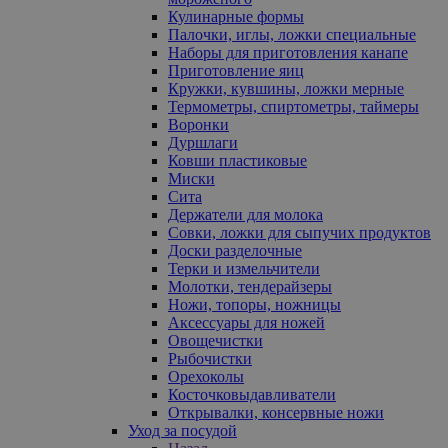
Кулинарные формы
Палочки, иглы, ложки специальные
Наборы для приготовления канапе
Приготовление яиц
Кружки, кувшины, ложки мерные
Термометры, спиртометры, таймеры
Воронки
Дуршлаги
Ковши пластиковые
Миски
Сита
Держатели для молока
Совки, ложки для сыпучих продуктов
Доски разделочные
Терки и измельчители
Молотки, тендерайзеры
Ножи, топоры, ножницы
Аксессуары для ножей
Овощечистки
Рыбочистки
Орехоколы
Косточковыдавливатели
Открывалки, консервные ножи
Уход за посудой