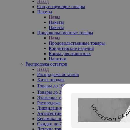
Назад
Сопутствующие товары
Пакеты
Назад
Пакеты
Пакеты
Продовольственные товары
Назад
Продовольственные товары
Кондитерские изделия
Корма для животных
Напитки
Распродажа остатков
Назад
Распродажа остатков
Хиты продаж
Товары до 199₽
Товары до 399₽
Этажерки, обувницы
Распродажа текстиля до -50%
Ликвидация до -70%
Антисептики
Керамика по 129 руб
Скидки до 70%
Детские товары