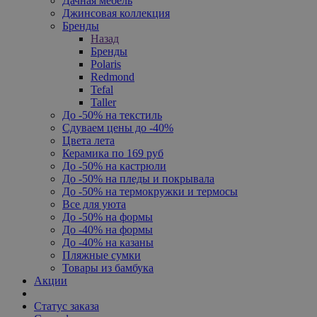
Дачная мебель
Джинсовая коллекция
Бренды
Назад
Бренды
Polaris
Redmond
Tefal
Taller
До -50% на текстиль
Сдуваем цены до -40%
Цвета лета
Керамика по 169 руб
До -50% на кастрюли
До -50% на пледы и покрывала
До -50% на термокружки и термосы
Все для уюта
До -50% на формы
До -40% на формы
До -40% на казаны
Пляжные сумки
Товары из бамбука
Акции
Статус заказа