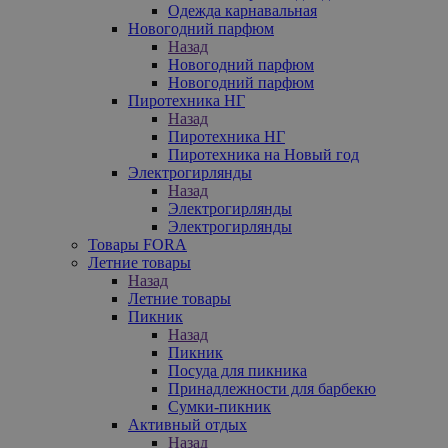
Одежда карнавальная
Новогодний парфюм
Назад
Новогодний парфюм
Новогодний парфюм
Пиротехника НГ
Назад
Пиротехника НГ
Пиротехника на Новый год
Электрогирлянды
Назад
Электрогирлянды
Электрогирлянды
Товары FORA
Летние товары
Назад
Летние товары
Пикник
Назад
Пикник
Посуда для пикника
Принадлежности для барбекю
Сумки-пикник
Активный отдых
Назад