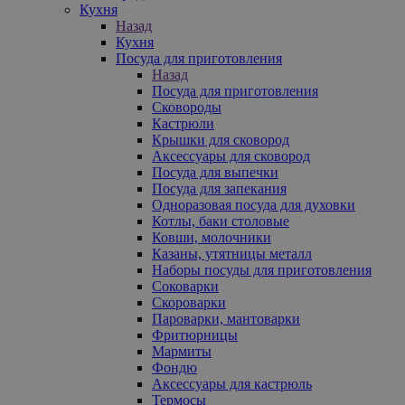
Кухня
Назад
Кухня
Посуда для приготовления
Назад
Посуда для приготовления
Сковороды
Кастрюли
Крышки для сковород
Аксессуары для сковород
Посуда для выпечки
Посуда для запекания
Одноразовая посуда для духовки
Котлы, баки столовые
Ковши, молочники
Казаны, утятницы металл
Наборы посуды для приготовления
Соковарки
Скороварки
Пароварки, мантоварки
Фритюрницы
Мармиты
Фондю
Аксессуары для кастрюль
Термосы