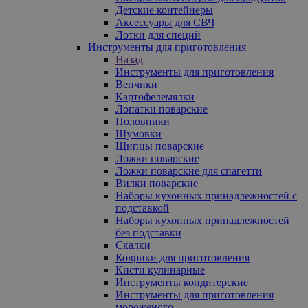
Детские контейнеры
Аксессуары для СВЧ
Лотки для специй
Инструменты для приготовления
Назад
Инструменты для приготовления
Венчики
Картофелемялки
Лопатки поварские
Половники
Шумовки
Щипцы поварские
Ложки поварские
Ложки поварские для спагетти
Вилки поварские
Наборы кухонных принадлежностей с
подставкой
Наборы кухонных принадлежностей
без подставки
Скалки
Коврики для приготовления
Кисти кулинарные
Инструменты кондитерские
Инструменты для приготовления
мороженого