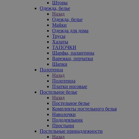
Шторы
Одежда, белье
Назад
Одежда, белье
Майки
Одежда для дома
Трусы
Халаты
ТАПОЧКИ
Шарфы, палантины
Варежки, перчатки
Шапки
Полотенца
Назад
Полотенца
Платки носовые
Постельное белье
Назад
Постельное белье
Комплекты постельного белья
Наволочки
Пододеяльник
Простыни
Постельные принадлежности
Назад