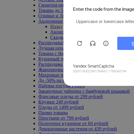
Гарантия низкой цены
Товары до 500 руб
Оливки и Лимоны
Акционные товары
Назад
Акционные товары
Скидка 20% по промокоду
Распродажа! Ульяновск до -70%
Лучшая цена
Товары с бесплатной доставкой
Кухонный текстиль
Распродажа до -50%
Жаропрочная посуда
Махровые полотенца
До -50% на ковры
Наборы посуды FORA
Заварочные чайники с бамбуковой крышкой
Флисовые пледы от 299 рублей
Кружки 249 рублей
Пледы от 1499 рублей
Промо товары
Простыни от 799 рублей
Полотенце кухонное от 69 рублей
Декоративные растения от 439 рублей