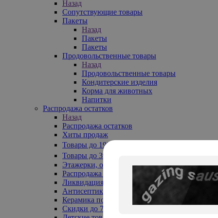
Назад
Сопутствующие товары
Пакеты
Назад
Пакеты
Пакеты
Продовольственные товары
Назад
Продовольственные товары
Кондитерские изделия
Корма для животных
Напитки
Распродажа остатков
Назад
Распродажа остатков
Хиты продаж
Товары до 199₽
Товары до 399₽
Этажерки, обувницы
Распродажа текстиля до -50%
Ликвидация до -70%
Антисептики
Керамика по 129 руб
Скидки до 70%
Детские товары