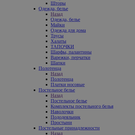
Шторы
Одежда, белье
Назад
Одежда, белье
Майки
Одежда для дома
Трусы
Халаты
ТАПОЧКИ
Шарфы, палантины
Варежки, перчатки
Шапки
Полотенца
Назад
Полотенца
Платки носовые
Постельное белье
Назад
Постельное белье
Комплекты постельного белья
Наволочки
Пододеяльник
Простыни
Постельные принадлежности
Назад