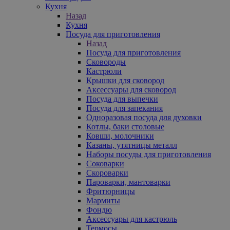
Кухня
Назад
Кухня
Посуда для приготовления
Назад
Посуда для приготовления
Сковороды
Кастрюли
Крышки для сковород
Аксессуары для сковород
Посуда для выпечки
Посуда для запекания
Одноразовая посуда для духовки
Котлы, баки столовые
Ковши, молочники
Казаны, утятницы металл
Наборы посуды для приготовления
Соковарки
Скороварки
Пароварки, мантоварки
Фритюрницы
Мармиты
Фондю
Аксессуары для кастрюль
Термосы