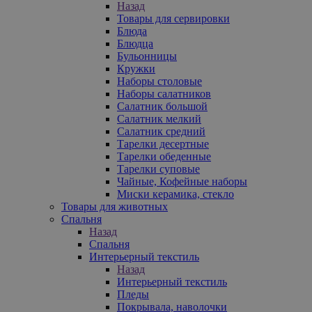
Назад
Товары для сервировки
Блюда
Блюдца
Бульонницы
Кружки
Наборы столовые
Наборы салатников
Салатник большой
Салатник мелкий
Салатник средний
Тарелки десертные
Тарелки обеденные
Тарелки суповые
Чайные, Кофейные наборы
Миски керамика, стекло
Товары для животных
Спальня
Назад
Спальня
Интерьерный текстиль
Назад
Интерьерный текстиль
Пледы
Покрывала, наволочки