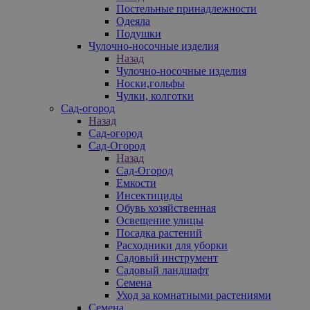
Постельные принадлежности
Одеяла
Подушки
Чулочно-носочные изделия
Назад
Чулочно-носочные изделия
Носки,гольфы
Чулки, колготки
Сад-огород
Назад
Сад-огород
Сад-Огород
Назад
Сад-Огород
Емкости
Инсектициды
Обувь хозяйственная
Освещение улицы
Посадка растений
Расходники для уборки
Садовый инструмент
Садовый ландшафт
Семена
Уход за комнатными растениями
Семена