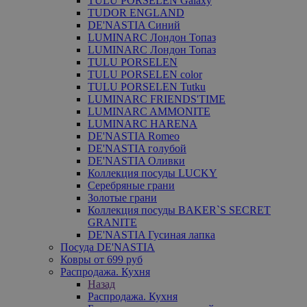
TULU PORSELEN Galaxy
TUDOR ENGLAND
DE'NASTIA Синий
LUMINARC Лондон Топаз
LUMINARC Лондон Топаз
TULU PORSELEN
TULU PORSELEN color
TULU PORSELEN Tutku
LUMINARC FRIENDS'TIME
LUMINARC AMMONITE
LUMINARC HARENA
DE'NASTIA Romeo
DE'NASTIA голубой
DE'NASTIA Оливки
Коллекция посуды LUCKY
Серебряные грани
Золотые грани
Коллекция посуды BAKER`S SECRET
GRANITE
DE'NASTIA Гусиная лапка
Посуда DE'NASTIA
Ковры от 699 руб
Распродажа. Кухня
Назад
Распродажа. Кухня