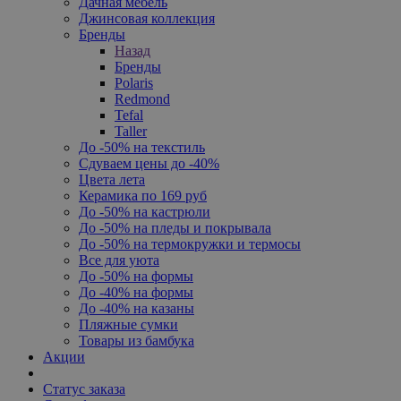
Дачная мебель
Джинсовая коллекция
Бренды
Назад
Бренды
Polaris
Redmond
Tefal
Taller
До -50% на текстиль
Сдуваем цены до -40%
Цвета лета
Керамика по 169 руб
До -50% на кастрюли
До -50% на пледы и покрывала
До -50% на термокружки и термосы
Все для уюта
До -50% на формы
До -40% на формы
До -40% на казаны
Пляжные сумки
Товары из бамбука
Акции
Статус заказа