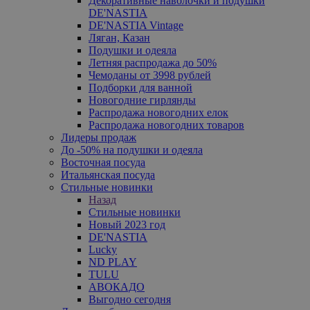
Декоративные наволочки и подушки
DE'NASTIA
DE'NASTIA Vintage
Ляган, Казан
Подушки и одеяла
Летняя распродажа до 50%
Чемоданы от 3998 рублей
Подборки для ванной
Новогодние гирлянды
Распродажа новогодних елок
Распродажа новогодних товаров
Лидеры продаж
До -50% на подушки и одеяла
Восточная посуда
Итальянская посуда
Стильные новинки
Назад
Стильные новинки
Новый 2023 год
DE'NASTIA
Lucky
ND PLAY
TULU
АВОКАДО
Выгодно сегодня