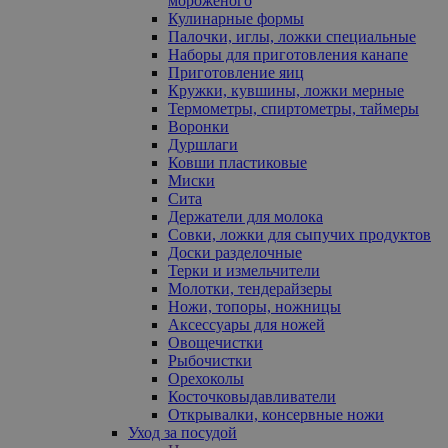
мороженого
Кулинарные формы
Палочки, иглы, ложки специальные
Наборы для приготовления канапе
Приготовление яиц
Кружки, кувшины, ложки мерные
Термометры, спиртометры, таймеры
Воронки
Дуршлаги
Ковши пластиковые
Миски
Сита
Держатели для молока
Совки, ложки для сыпучих продуктов
Доски разделочные
Терки и измельчители
Молотки, тендерайзеры
Ножи, топоры, ножницы
Аксессуары для ножей
Овощечистки
Рыбочистки
Орехоколы
Косточковыдавливатели
Открывалки, консервные ножи
Уход за посудой