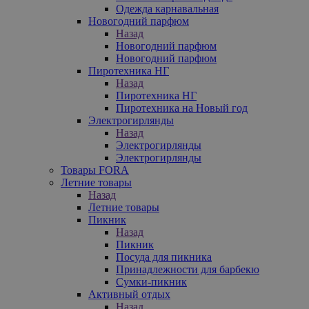
Одежда карнавальная
Новогодний парфюм
Назад
Новогодний парфюм
Новогодний парфюм
Пиротехника НГ
Назад
Пиротехника НГ
Пиротехника на Новый год
Электрогирлянды
Назад
Электрогирлянды
Электрогирлянды
Товары FORA
Летние товары
Назад
Летние товары
Пикник
Назад
Пикник
Посуда для пикника
Принадлежности для барбекю
Сумки-пикник
Активный отдых
Назад