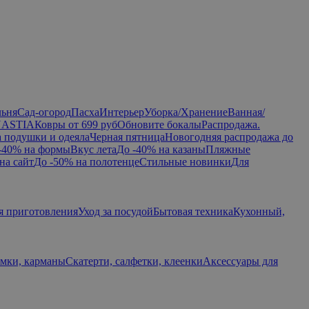
льня
Сад-огород
Пасха
Интерьер
Уборка/Хранение
Ванная/
NASTIA
Ковры от 699 руб
Обновите бокалы
Распродажа.
а подушки и одеяла
Черная пятница
Новогодняя распродажа до
-40% на формы
Вкус лета
До -40% на казаны
Пляжные
на сайт
До -50% на полотенце
Стильные новинки
Для
я приготовления
Уход за посудой
Бытовая техника
Кухонный,
умки, карманы
Скатерти, салфетки, клеенки
Аксессуары для