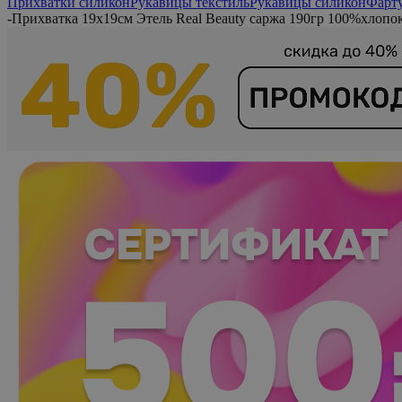
Прихватки силикон
Рукавицы текстиль
Рукавицы силикон
Фарт
-
Прихватка 19х19см Этель Real Beauty саржа 190гр 100%хлопо