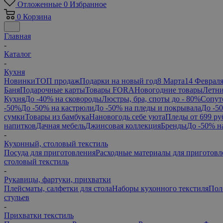
Отложенные
0
Избранное
0
Корзина
Главная
-
Каталог
-
Кухня
Новинки
ТОП продаж
Подарки на новый год
8 Марта
14 Феврал
Баня
Подарочные карты
Товары FORA
Новогодние товары
Летни
Кухня
До -40% на сковороды
Люстры, бра, споты до - 80%
Сопут
-50%
До -50% на кастрюли
До -50% на пледы и покрывала
До -5
сумки
Товары из бамбука
Нановогодь себе уюта
Пледы от 699 ру
напитков
Дачная мебель
Джинсовая коллекция
Бренды
До -50% н
-
Кухонный, столовый текстиль
Посуда для приготовления
Расходные материалы для приготовл
столовый текстиль
-
Рукавицы, фартуки, прихватки
Плейсматы, салфетки для стола
Наборы кухонного текстиля
Пол
стульев
-
Прихватки текстиль