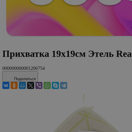
Прихватка 19х19см Этель Rea
000000000001206754
Поделиться