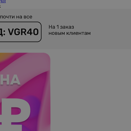
уки
к