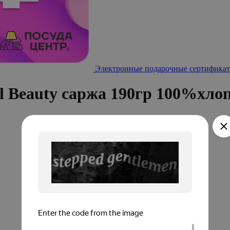
Электронные подарочные сертификат
l Beauty саржа 190гр 100%хло