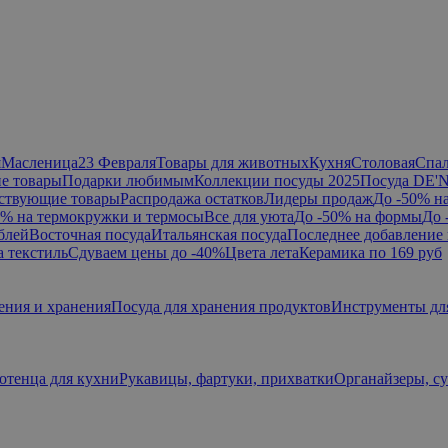
я
Масленица
23 Февраля
Товары для животных
Кухня
Столовая
Спа
е товары
Подарки любимым
Коллекции посуды 2025
Посуда DE'
ствующие товары
Распродажа остатков
Лидеры продаж
До -50% н
0% на термокружки и термосы
Все для уюта
До -50% на формы
До 
блей
Восточная посуда
Итальянская посуда
Последнее добавление 
а текстиль
Сдуваем цены до -40%
Цвета лета
Керамика по 169 руб
ения и хранения
Посуда для хранения продуктов
Инструменты дл
отенца для кухни
Рукавицы, фартуки, прихватки
Органайзеры, с