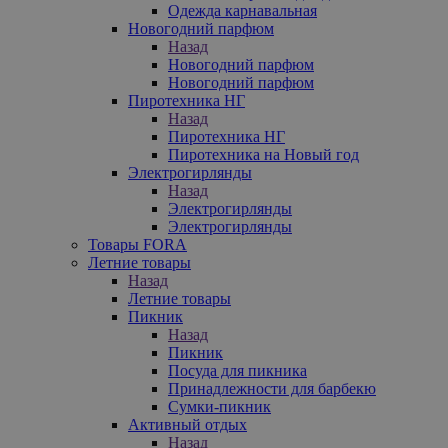
Одежда карнавальная
Новогодний парфюм
Назад
Новогодний парфюм
Новогодний парфюм
Пиротехника НГ
Назад
Пиротехника НГ
Пиротехника на Новый год
Электрогирлянды
Назад
Электрогирлянды
Электрогирлянды
Товары FORA
Летние товары
Назад
Летние товары
Пикник
Назад
Пикник
Посуда для пикника
Принадлежности для барбекю
Сумки-пикник
Активный отдых
Назад