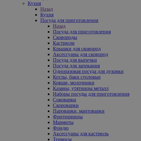
Кухня
Назад
Кухня
Посуда для приготовления
Назад
Посуда для приготовления
Сковороды
Кастрюли
Крышки для сковород
Аксессуары для сковород
Посуда для выпечки
Посуда для запекания
Одноразовая посуда для духовки
Котлы, баки столовые
Ковши, молочники
Казаны, утятницы металл
Наборы посуды для приготовления
Соковарки
Скороварки
Пароварки, мантоварки
Фритюрницы
Мармиты
Фондю
Аксессуары для кастрюль
Термосы