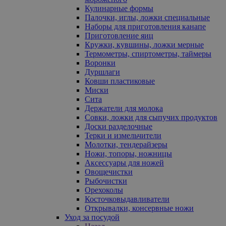
Кулинарные формы
Палочки, иглы, ложки специальные
Наборы для приготовления канапе
Приготовление яиц
Кружки, кувшины, ложки мерные
Термометры, спиртометры, таймеры
Воронки
Дуршлаги
Ковши пластиковые
Миски
Сита
Держатели для молока
Совки, ложки для сыпучих продуктов
Доски разделочные
Терки и измельчители
Молотки, тендерайзеры
Ножи, топоры, ножницы
Аксессуары для ножей
Овощечистки
Рыбочистки
Орехоколы
Косточковыдавливатели
Открывалки, консервные ножи
Уход за посудой