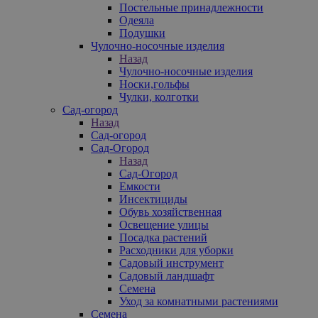
Постельные принадлежности
Одеяла
Подушки
Чулочно-носочные изделия
Назад
Чулочно-носочные изделия
Носки,гольфы
Чулки, колготки
Сад-огород
Назад
Сад-огород
Сад-Огород
Назад
Сад-Огород
Емкости
Инсектициды
Обувь хозяйственная
Освещение улицы
Посадка растений
Расходники для уборки
Садовый инструмент
Садовый ландшафт
Семена
Уход за комнатными растениями
Семена