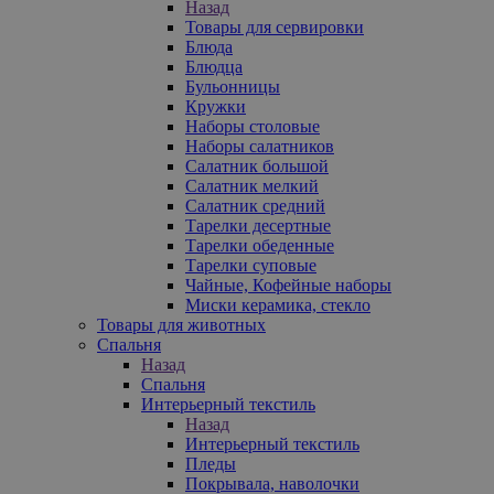
Назад
Товары для сервировки
Блюда
Блюдца
Бульонницы
Кружки
Наборы столовые
Наборы салатников
Салатник большой
Салатник мелкий
Салатник средний
Тарелки десертные
Тарелки обеденные
Тарелки суповые
Чайные, Кофейные наборы
Миски керамика, стекло
Товары для животных
Спальня
Назад
Спальня
Интерьерный текстиль
Назад
Интерьерный текстиль
Пледы
Покрывала, наволочки