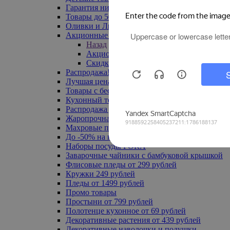
Гарантия низкой цены
Товары до 500 руб
Оливки и Лимоны
Акционные товары
Назад
Акционные товары
Скидка 20% по промокоду
Распродажа! Ульяновск до -70%
Лучшая цена
Товары с бесплатной доставкой
Кухонный текстиль
Распродажа до -50%
Жаропрочная посуда
Махровые полотенца
До -50% на ковры
Наборы посуды FORA
Заварочные чайники с бамбуковой крышкой
Флисовые пледы от 299 рублей
Кружки 249 рублей
Пледы от 1499 рублей
Промо товары
Простыни от 799 рублей
Полотенце кухонное от 69 рублей
Декоративные растения от 439 рублей
Декоративные наволочки и подушки