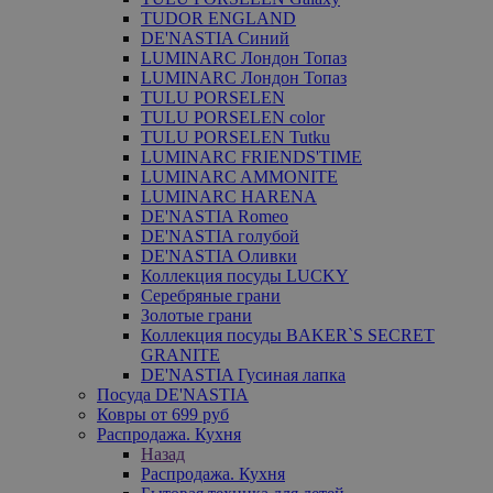
TUDOR ENGLAND
DE'NASTIA Синий
LUMINARC Лондон Топаз
LUMINARC Лондон Топаз
TULU PORSELEN
TULU PORSELEN color
TULU PORSELEN Tutku
LUMINARC FRIENDS'TIME
LUMINARC AMMONITE
LUMINARC HARENA
DE'NASTIA Romeo
DE'NASTIA голубой
DE'NASTIA Оливки
Коллекция посуды LUCKY
Серебряные грани
Золотые грани
Коллекция посуды BAKER`S SECRET
GRANITE
DE'NASTIA Гусиная лапка
Посуда DE'NASTIA
Ковры от 699 руб
Распродажа. Кухня
Назад
Распродажа. Кухня