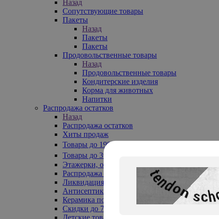
Назад
Сопутствующие товары
Пакеты
Назад
Пакеты
Пакеты
Продовольственные товары
Назад
Продовольственные товары
Кондитерские изделия
Корма для животных
Напитки
Распродажа остатков
Назад
Распродажа остатков
Хиты продаж
Товары до 199₽
Товары до 399₽
Этажерки, обувницы
Распродажа текстиля до -50%
Ликвидация до -70%
Антисептики
Керамика по 129 руб
Скидки до 70%
Детские товары