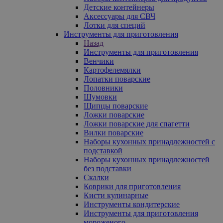
Детские контейнеры
Аксессуары для СВЧ
Лотки для специй
Инструменты для приготовления
Назад
Инструменты для приготовления
Венчики
Картофелемялки
Лопатки поварские
Половники
Шумовки
Щипцы поварские
Ложки поварские
Ложки поварские для спагетти
Вилки поварские
Наборы кухонных принадлежностей с
подставкой
Наборы кухонных принадлежностей
без подставки
Скалки
Коврики для приготовления
Кисти кулинарные
Инструменты кондитерские
Инструменты для приготовления
мороженого