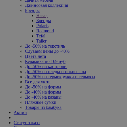
Дачная мебель
Джинсовая коллекция
Бренды
Назад
Бренды
Polaris
Redmond
Tefal
Taller
До -50% на текстиль
Сдуваем цены до -40%
Цвета лета
Керамика по 169 руб
До -50% на кастрюли
До -50% на пледы и покрывала
До -50% на термокружки и термосы
Все для уюта
До -50% на формы
До -40% на формы
До -40% на казаны
Пляжные сумки
Товары из бамбука
Акции
Статус заказа