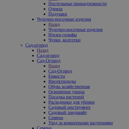
Постельные принадлежности
Одеяла
Подушки
Чулочно-носочные изделия
Назад
Чулочно-носочные изделия
Носки,гольфы
Чулки, колготки
Сад-огород
Назад
Сад-огород
Сад-Огород
Назад
Сад-Огород
Емкости
Инсектициды
Обувь хозяйственная
Освещение улицы
Посадка растений
Расходники для уборки
Садовый инструмент
Садовый ландшафт
Семена
Уход за комнатными растениями
Семена