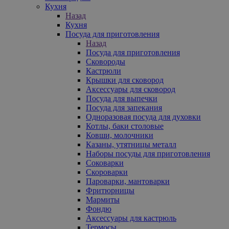
Кухня
Назад
Кухня
Посуда для приготовления
Назад
Посуда для приготовления
Сковороды
Кастрюли
Крышки для сковород
Аксессуары для сковород
Посуда для выпечки
Посуда для запекания
Одноразовая посуда для духовки
Котлы, баки столовые
Ковши, молочники
Казаны, утятницы металл
Наборы посуды для приготовления
Соковарки
Скороварки
Пароварки, мантоварки
Фритюрницы
Мармиты
Фондю
Аксессуары для кастрюль
Термосы