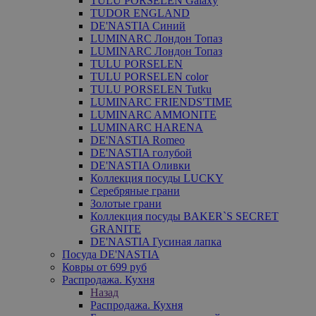
TULU PORSELEN Galaxy
TUDOR ENGLAND
DE'NASTIA Синий
LUMINARC Лондон Топаз
LUMINARC Лондон Топаз
TULU PORSELEN
TULU PORSELEN color
TULU PORSELEN Tutku
LUMINARC FRIENDS'TIME
LUMINARC AMMONITE
LUMINARC HARENA
DE'NASTIA Romeo
DE'NASTIA голубой
DE'NASTIA Оливки
Коллекция посуды LUCKY
Серебряные грани
Золотые грани
Коллекция посуды BAKER`S SECRET
GRANITE
DE'NASTIA Гусиная лапка
Посуда DE'NASTIA
Ковры от 699 руб
Распродажа. Кухня
Назад
Распродажа. Кухня