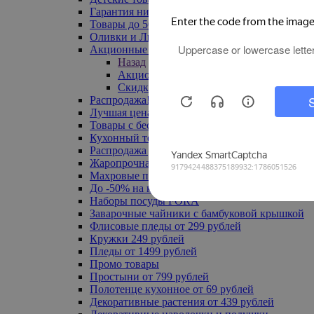
Гарантия низкой цены
Товары до 500 руб
Оливки и Лимоны
Акционные товары
Назад
Акционные товары
Скидка 20% по промокоду
Распродажа! Ульяновск до -70%
Лучшая цена
Товары с бесплатной доставкой
Кухонный текстиль
Распродажа до -50%
Жаропрочная посуда
Махровые полотенца
До -50% на ковры
Наборы посуды FORA
Заварочные чайники с бамбуковой крышкой
Флисовые пледы от 299 рублей
Кружки 249 рублей
Пледы от 1499 рублей
Промо товары
Простыни от 799 рублей
Полотенце кухонное от 69 рублей
Декоративные растения от 439 рублей