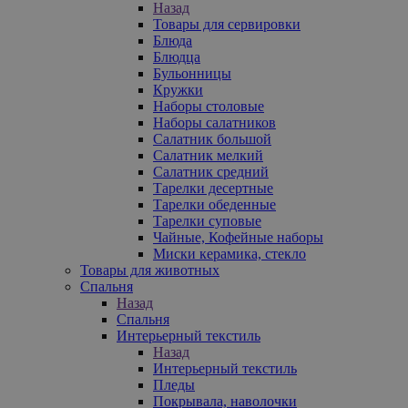
Назад
Товары для сервировки
Блюда
Блюдца
Бульонницы
Кружки
Наборы столовые
Наборы салатников
Салатник большой
Салатник мелкий
Салатник средний
Тарелки десертные
Тарелки обеденные
Тарелки суповые
Чайные, Кофейные наборы
Миски керамика, стекло
Товары для животных
Спальня
Назад
Спальня
Интерьерный текстиль
Назад
Интерьерный текстиль
Пледы
Покрывала, наволочки