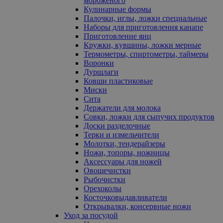
мороженого
Кулинарные формы
Палочки, иглы, ложки специальные
Наборы для приготовления канапе
Приготовление яиц
Кружки, кувшины, ложки мерные
Термометры, спиртометры, таймеры
Воронки
Дуршлаги
Ковши пластиковые
Миски
Сита
Держатели для молока
Совки, ложки для сыпучих продуктов
Доски разделочные
Терки и измельчители
Молотки, тендерайзеры
Ножи, топоры, ножницы
Аксессуары для ножей
Овощечистки
Рыбочистки
Орехоколы
Косточковыдавливатели
Открывалки, консервные ножи
Уход за посудой