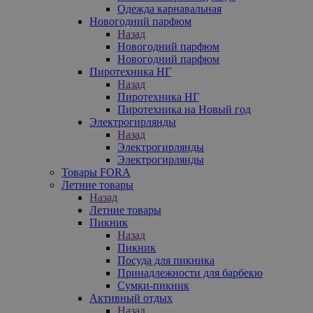
Одежда карнавальная
Новогодний парфюм
Назад
Новогодний парфюм
Новогодний парфюм
Пиротехника НГ
Назад
Пиротехника НГ
Пиротехника на Новый год
Электрогирлянды
Назад
Электрогирлянды
Электрогирлянды
Товары FORA
Летние товары
Назад
Летние товары
Пикник
Назад
Пикник
Посуда для пикника
Принадлежности для барбекю
Сумки-пикник
Активный отдых
Назад