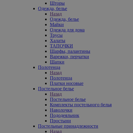
Шторы
Одежда, белье
Назад
Одежда, белье
Майки
Одежда для дома
Трусы
Халаты
ТАПОЧКИ
Шарфы, палантины
Варежки, перчатки
Шапки
Полотенца
Назад
Полотенца
Платки носовые
Постельное белье
Назад
Постельное белье
Комплекты постельного белья
Наволочки
Пододеяльник
Простыни
Постельные принадлежности
Назад