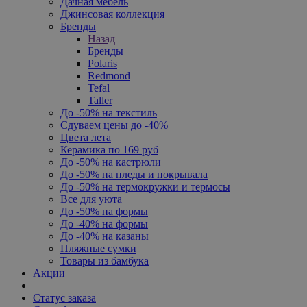
Дачная мебель
Джинсовая коллекция
Бренды
Назад
Бренды
Polaris
Redmond
Tefal
Taller
До -50% на текстиль
Сдуваем цены до -40%
Цвета лета
Керамика по 169 руб
До -50% на кастрюли
До -50% на пледы и покрывала
До -50% на термокружки и термосы
Все для уюта
До -50% на формы
До -40% на формы
До -40% на казаны
Пляжные сумки
Товары из бамбука
Акции
Статус заказа