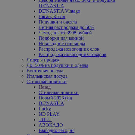
Декоративные наволочки и подушки
DE'NASTIA
DE'NASTIA Vintage
Ляган, Казан
Подушки и одеяла
Летняя распродажа до 50%
Чемоданы от 3998 рублей
Подборки для ванной
Новогодние гирлянды
Распродажа новогодних елок
Распродажа новогодних товаров
Лидеры продаж
До -50% на подушки и одеяла
Восточная посуда
Итальянская посуда
Стильные новинки
Назад
Стильные новинки
Новый 2023 год
DE'NASTIA
Lucky
ND PLAY
TULU
АВОКАДО
Выгодно сегодня