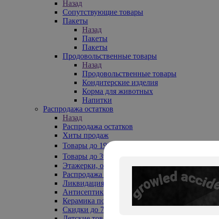
Назад
Сопутствующие товары
Пакеты
Назад
Пакеты
Пакеты
Продовольственные товары
Назад
Продовольственные товары
Кондитерские изделия
Корма для животных
Напитки
Распродажа остатков
Назад
Распродажа остатков
Хиты продаж
Товары до 199₽
Товары до 399₽
Этажерки, обувницы
Распродажа текстиля до -50%
Ликвидация до -70%
Антисептики
Керамика по 129 руб
Скидки до 70%
Детские товары