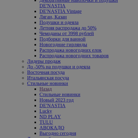
Декоративные наволочки и подушки
DE'NASTIA
DE'NASTIA Vintage
Ляган, Казан
Подушки и одеяла
Летняя распродажа до 50%
Чемоданы от 3998 рублей
Подборки для ванной
Новогодние гирлянды
Распродажа новогодних елок
Распродажа новогодних товаров
Лидеры продаж
До -50% на подушки и одеяла
Восточная посуда
Итальянская посуда
Стильные новинки
Назад
Стильные новинки
Новый 2023 год
DE'NASTIA
Lucky
ND PLAY
TULU
АВОКАДО
Выгодно сегодня