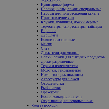
мороженого
Кулинарные формы
Палочки, иглы, ложки специальные
Наборы для приготовления канапе
Приготовление яиц
Кружки, кувшины, ложки мерные
Термометры, спиртометры, таймеры
Воронки
Дуршлаги
Ковши пластиковые
Миски
Сита
Держатели для молока
Совки, ложки для сыпучих продуктов
Доски разделочные
Терки и измельчители
Молотки, тендерайзеры
Ножи, топоры, ножницы
Аксессуары для ножей
Овощечистки
Рыбочистки
Орехоколы
Косточковыдавливатели
Открывалки, консервные ножи
Уход за посудой