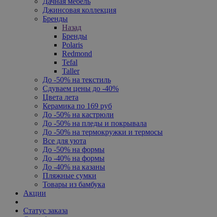
Дачная мебель
Джинсовая коллекция
Бренды
Назад
Бренды
Polaris
Redmond
Tefal
Taller
До -50% на текстиль
Сдуваем цены до -40%
Цвета лета
Керамика по 169 руб
До -50% на кастрюли
До -50% на пледы и покрывала
До -50% на термокружки и термосы
Все для уюта
До -50% на формы
До -40% на формы
До -40% на казаны
Пляжные сумки
Товары из бамбука
Акции
Статус заказа