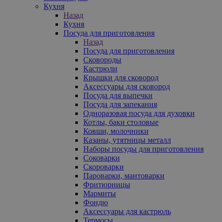
Кухня
Назад
Кухня
Посуда для приготовления
Назад
Посуда для приготовления
Сковороды
Кастрюли
Крышки для сковород
Аксессуары для сковород
Посуда для выпечки
Посуда для запекания
Одноразовая посуда для духовки
Котлы, баки столовые
Ковши, молочники
Казаны, утятницы металл
Наборы посуды для приготовления
Соковарки
Скороварки
Пароварки, мантоварки
Фритюрницы
Мармиты
Фондю
Аксессуары для кастрюль
Термосы