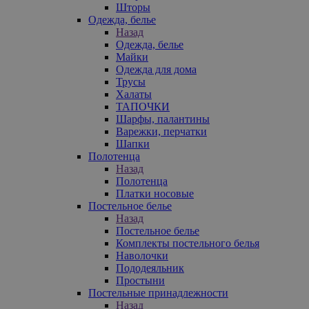
Шторы
Одежда, белье
Назад
Одежда, белье
Майки
Одежда для дома
Трусы
Халаты
ТАПОЧКИ
Шарфы, палантины
Варежки, перчатки
Шапки
Полотенца
Назад
Полотенца
Платки носовые
Постельное белье
Назад
Постельное белье
Комплекты постельного белья
Наволочки
Пододеяльник
Простыни
Постельные принадлежности
Назад