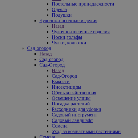
Постельные принадлежности
Одеяла
Подушки
Чулочно-носочные изделия
Назад
Чулочно-носочные изделия
Носки,гольфы
Чулки, колготки
Сад-огород
Назад
Сад-огород
Сад-Огород
Назад
Сад-Огород
Емкости
Инсектициды
Обувь хозяйственная
Освещение улицы
Посадка растений
Расходники для уборки
Садовый инструмент
Садовый ландшафт
Семена
Уход за комнатными растениями
Семена