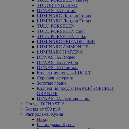
TULU PORSELEN Galaxy
TUDOR ENGLAND
DE'NASTIA Синий
LUMINARC Лондон Топаз
LUMINARC Лондон Топаз
TULU PORSELEN
TULU PORSELEN color
TULU PORSELEN Tutku
LUMINARC FRIENDS'TIME
LUMINARC AMMONITE
LUMINARC HARENA
DE'NASTIA Romeo
DE'NASTIA голубой
DE'NASTIA Оливки
Коллекция посуды LUCKY
Серебряные грани
Золотые грани
Коллекция посуды BAKER`S SECRET
GRANITE
DE'NASTIA Гусиная лапка
Посуда DE'NASTIA
Ковры от 699 руб
Распродажа. Кухня
Назад
Распродажа. Кухня