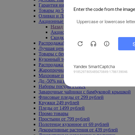
Гарантия низкой цены
Товары до 500 руб
Оливки и Лимоны
Акционные товары
Назад
Акционные товары
Скидка 20% по промокоду
Распродажа! Ульяновск до -70%
Лучшая цена
Товары с бесплатной доставкой
Кухонный текстиль
Распродажа до -50%
Жаропрочная посуда
Махровые полотенца
До -50% на ковры
Наборы посуды FORA
Заварочные чайники с бамбуковой крышкой
Флисовые пледы от 299 рублей
Кружки 249 рублей
Пледы от 1499 рублей
Промо товары
Простыни от 799 рублей
Полотенце кухонное от 69 рублей
Декоративные растения от 439 рублей