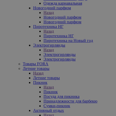
Одежда карнавальная
Новогодний парфюм
Назад
Новогодний парфюм
Новогодний парфюм
Пиротехника НГ
Назад
Пиротехника НГ
Пиротехника на Новый год
Электрогирлянды
Назад
Электрогирлянды
Электрогирлянды
Товары FORA
Летние товары
Назад
Летние товары
Пикник
Назад
Пикник
Посуда для пикника
Принадлежности для барбекю
Сумки-пикник
Активный отдых
Назад