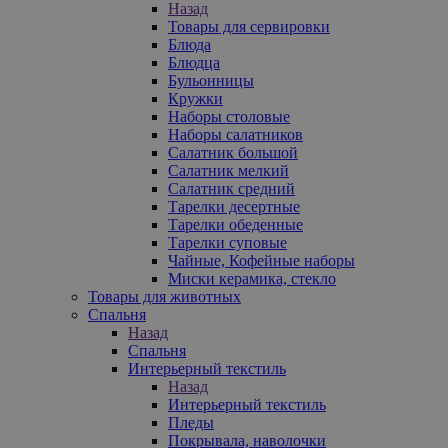
Назад
Товары для сервировки
Блюда
Блюдца
Бульонницы
Кружки
Наборы столовые
Наборы салатников
Салатник большой
Салатник мелкий
Салатник средний
Тарелки десертные
Тарелки обеденные
Тарелки суповые
Чайные, Кофейные наборы
Миски керамика, стекло
Товары для животных
Спальня
Назад
Спальня
Интерьерный текстиль
Назад
Интерьерный текстиль
Пледы
Покрывала, наволочки