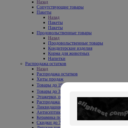
Назад
Сопутствующие товары
Пакеты
Назад
Пакеты
Пакеты
Продовольственные товары
Назад
Продовольственные товары
Кондитерские изделия
Корма для животных
Напитки
Распродажа остатков
Назад
Распродажа остатков
Хиты продаж
Товары до 199₽
Товары до 399₽
Этажерки, обувницы
Распродажа текстиля до -50%
Ликвидация до -70%
Антисептики
Керамика по 129 руб
Скидки до 70%
Детские товары