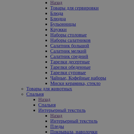
Назад
Товары для сервировки
Блюда
Блюдца
Бульонницы
Кружки
Наборы столовые
Наборы салатников
Салатник большой
Салатник мелкий
Салатник средний
Тарелки десертные
Тарелки обеденные
Тарелки суповые
Чайные, Кофейные наборы
Миски керамика, стекло
Товары для животных
Спальня
Назад
Спальня
Интерьерный текстиль
Назад
Интерьерный текстиль
Пледы
Покрывала, наволочки