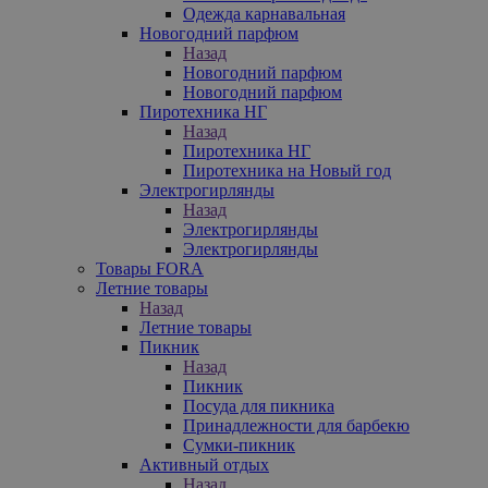
Одежда карнавальная
Новогодний парфюм
Назад
Новогодний парфюм
Новогодний парфюм
Пиротехника НГ
Назад
Пиротехника НГ
Пиротехника на Новый год
Электрогирлянды
Назад
Электрогирлянды
Электрогирлянды
Товары FORA
Летние товары
Назад
Летние товары
Пикник
Назад
Пикник
Посуда для пикника
Принадлежности для барбекю
Сумки-пикник
Активный отдых
Назад