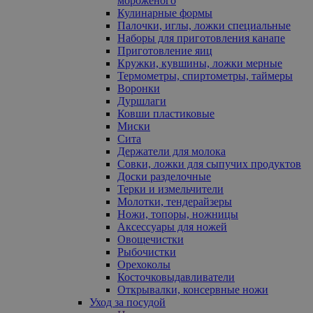
мороженого
Кулинарные формы
Палочки, иглы, ложки специальные
Наборы для приготовления канапе
Приготовление яиц
Кружки, кувшины, ложки мерные
Термометры, спиртометры, таймеры
Воронки
Дуршлаги
Ковши пластиковые
Миски
Сита
Держатели для молока
Совки, ложки для сыпучих продуктов
Доски разделочные
Терки и измельчители
Молотки, тендерайзеры
Ножи, топоры, ножницы
Аксессуары для ножей
Овощечистки
Рыбочистки
Орехоколы
Косточковыдавливатели
Открывалки, консервные ножи
Уход за посудой