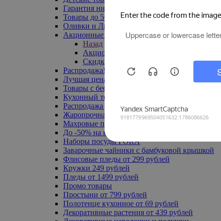
Гарантия низкой цены
Товары до 500 руб
Оливки и Лимоны
Акционные товары
Назад
Акционные товары
Скидка 20% по промокоду
Распродажа! Ульяновск до -70%
Лучшая цена
Товары с бесплатной доставкой
Кухонный текстиль
Распродажа до -50%
Жаропрочная посуда
Махровые полотенца
До -50% на ковры
Наборы посуды FORA
Заварочные чайники с бамбуковой крышкой
Флисовые пледы от 299 рублей
Кружки 249 рублей
Пледы от 1499 рублей
Промо товары
Простыни от 799 рублей
Полотенце кухонное от 69 рублей
Декоративные растения от 439 рублей