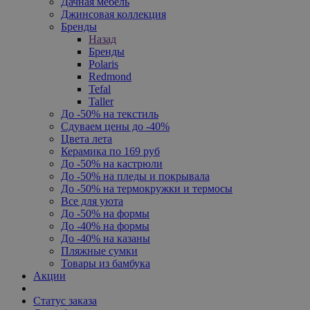
Дачная мебель
Джинсовая коллекция
Бренды
Назад
Бренды
Polaris
Redmond
Tefal
Taller
До -50% на текстиль
Сдуваем цены до -40%
Цвета лета
Керамика по 169 руб
До -50% на кастрюли
До -50% на пледы и покрывала
До -50% на термокружки и термосы
Все для уюта
До -50% на формы
До -40% на формы
До -40% на казаны
Пляжные сумки
Товары из бамбука
Акции
Статус заказа