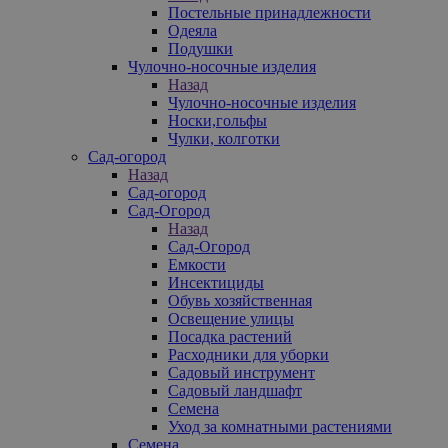
Постельные принадлежности
Одеяла
Подушки
Чулочно-носочные изделия
Назад
Чулочно-носочные изделия
Носки,гольфы
Чулки, колготки
Сад-огород
Назад
Сад-огород
Сад-Огород
Назад
Сад-Огород
Емкости
Инсектициды
Обувь хозяйственная
Освещение улицы
Посадка растений
Расходники для уборки
Садовый инструмент
Садовый ландшафт
Семена
Уход за комнатными растениями
Семена