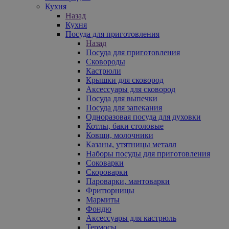
Кухня
Назад
Кухня
Посуда для приготовления
Назад
Посуда для приготовления
Сковороды
Кастрюли
Крышки для сковород
Аксессуары для сковород
Посуда для выпечки
Посуда для запекания
Одноразовая посуда для духовки
Котлы, баки столовые
Ковши, молочники
Казаны, утятницы металл
Наборы посуды для приготовления
Соковарки
Скороварки
Пароварки, мантоварки
Фритюрницы
Мармиты
Фондю
Аксессуары для кастрюль
Термосы