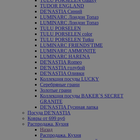
TULU PORSELEN Galaxy
TUDOR ENGLAND
DE'NASTIA Синий
LUMINARC Лондон Топаз
LUMINARC Лондон Топаз
TULU PORSELEN
TULU PORSELEN color
TULU PORSELEN Tutku
LUMINARC FRIENDS'TIME
LUMINARC AMMONITE
LUMINARC HARENA
DE'NASTIA Romeo
DE'NASTIA голубой
DE'NASTIA Оливки
Коллекция посуды LUCKY
Серебряные грани
Золотые грани
Коллекция посуды BAKER`S SECRET
GRANITE
DE'NASTIA Гусиная лапка
Посуда DE'NASTIA
Ковры от 699 руб
Распродажа. Кухня
Назад
Распродажа. Кухня