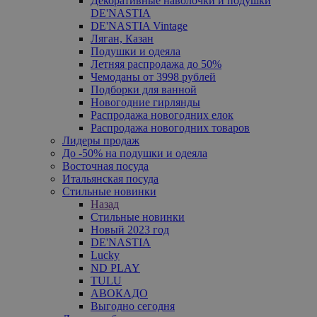
Декоративные наволочки и подушки
DE'NASTIA
DE'NASTIA Vintage
Ляган, Казан
Подушки и одеяла
Летняя распродажа до 50%
Чемоданы от 3998 рублей
Подборки для ванной
Новогодние гирлянды
Распродажа новогодних елок
Распродажа новогодних товаров
Лидеры продаж
До -50% на подушки и одеяла
Восточная посуда
Итальянская посуда
Стильные новинки
Назад
Стильные новинки
Новый 2023 год
DE'NASTIA
Lucky
ND PLAY
TULU
АВОКАДО
Выгодно сегодня