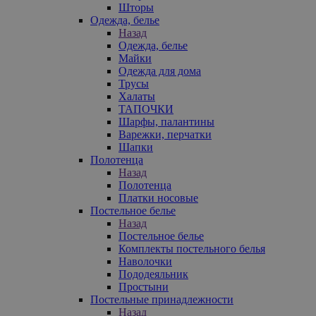
Шторы
Одежда, белье
Назад
Одежда, белье
Майки
Одежда для дома
Трусы
Халаты
ТАПОЧКИ
Шарфы, палантины
Варежки, перчатки
Шапки
Полотенца
Назад
Полотенца
Платки носовые
Постельное белье
Назад
Постельное белье
Комплекты постельного белья
Наволочки
Пододеяльник
Простыни
Постельные принадлежности
Назад