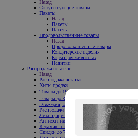
Назад
Сопутствующие товары
Пакеты
Назад
Пакеты
Пакеты
Продовольственные товары
Назад
Продовольственные товары
Кондитерские изделия
Корма для животных
Напитки
Распродажа остатков
Назад
Распродажа остатков
Хиты продаж
Товары до 199₽
Товары до 399₽
Этажерки, обувницы
Распродажа текстиля до -50%
Ликвидация до -70%
Антисептики
Керамика по 129 руб
Скидки до 70%
Детские товары