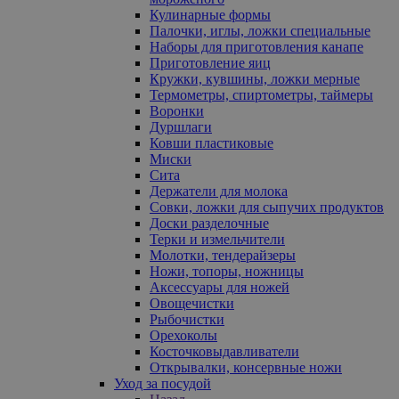
Кулинарные формы
Палочки, иглы, ложки специальные
Наборы для приготовления канапе
Приготовление яиц
Кружки, кувшины, ложки мерные
Термометры, спиртометры, таймеры
Воронки
Дуршлаги
Ковши пластиковые
Миски
Сита
Держатели для молока
Совки, ложки для сыпучих продуктов
Доски разделочные
Терки и измельчители
Молотки, тендерайзеры
Ножи, топоры, ножницы
Аксессуары для ножей
Овощечистки
Рыбочистки
Орехоколы
Косточковыдавливатели
Открывалки, консервные ножи
Уход за посудой