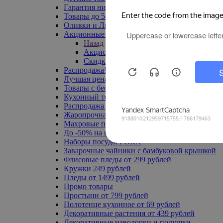
Гарантия низкой цены
Товары до 500 руб
Оливки и Лимоны
Акционные товары
Назад
Акционные товары
Скидка 20% по промокоду
Распродажа! Ульяновск до -70%
Лучшая цена
Товары с бесплатной доставкой
Кухонный текстиль
Распродажа до -50%
Жаропрочная посуда
Махровые полотенца
До -50% на ковры
Наборы посуды FORA
Заварочные чайники с бамбуковой крышкой
Флисовые пледы от 299 рублей
Кружки 249 рублей
Пледы от 1499 рублей
Промо товары
Простыни от 799 рублей
Полотенце кухонное от 69 рублей
Декоративные растения от 439 рублей
Декоративные наволочки и подушки