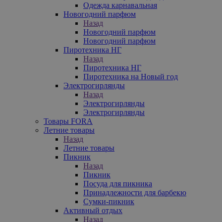
Одежда карнавальная
Новогодний парфюм
Назад
Новогодний парфюм
Новогодний парфюм
Пиротехника НГ
Назад
Пиротехника НГ
Пиротехника на Новый год
Электрогирлянды
Назад
Электрогирлянды
Электрогирлянды
Товары FORA
Летние товары
Назад
Летние товары
Пикник
Назад
Пикник
Посуда для пикника
Принадлежности для барбекю
Сумки-пикник
Активный отдых
Назад