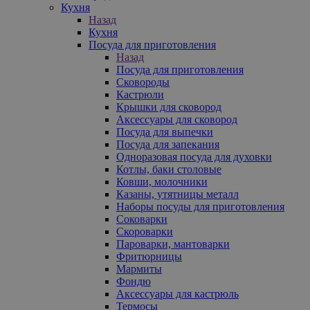
Кухня
Назад
Кухня
Посуда для приготовления
Назад
Посуда для приготовления
Сковороды
Кастрюли
Крышки для сковород
Аксессуары для сковород
Посуда для выпечки
Посуда для запекания
Одноразовая посуда для духовки
Котлы, баки столовые
Ковши, молочники
Казаны, утятницы металл
Наборы посуды для приготовления
Соковарки
Скороварки
Пароварки, мантоварки
Фритюрницы
Мармиты
Фондю
Аксессуары для кастрюль
Термосы