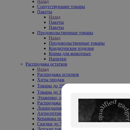
Назад
Сопутствующие товары
Пакеты
Назад
Пакеты
Пакеты
Продовольственные товары
Назад
Продовольственные товары
Кондитерские изделия
Корма для животных
Напитки
Распродажа остатков
Назад
Распродажа остатков
Хиты продаж
Товары до 199₽
Товары до 399₽
Этажерки, обувницы
Распродажа текстиля до -50%
Ликвидация до -70%
Антисептики
Керамика по 129 руб
Скидки до 70%
Детские товары