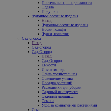
Постельные принадлежности
Одеяла
Подушки
Чулочно-носочные изделия
Назад
Чулочно-носочные изделия
Носки,гольфы
Чулки, колготки
Сад-огород
Назад
Сад-огород
Сад-Огород
Назад
Сад-Огород
Емкости
Инсектициды
Обувь хозяйственная
Освещение улицы
Посадка растений
Расходники для уборки
Садовый инструмент
Садовый ландшафт
Семена
Уход за комнатными растениями
Семена