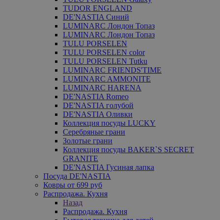
TUDOR ENGLAND
DE'NASTIA Синий
LUMINARC Лондон Топаз
LUMINARC Лондон Топаз
TULU PORSELEN
TULU PORSELEN color
TULU PORSELEN Tutku
LUMINARC FRIENDS'TIME
LUMINARC AMMONITE
LUMINARC HARENA
DE'NASTIA Romeo
DE'NASTIA голубой
DE'NASTIA Оливки
Коллекция посуды LUCKY
Серебряные грани
Золотые грани
Коллекция посуды BAKER`S SECRET
GRANITE
DE'NASTIA Гусиная лапка
Посуда DE'NASTIA
Ковры от 699 руб
Распродажа. Кухня
Назад
Распродажа. Кухня