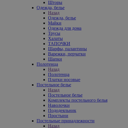
Шторы
Одежда, белье
Назад
Одежда, белье
Майки
Одежда для дома
Трусы
Халаты
ТАПОЧКИ
Шарфы, палантины
Варежки, перчатки
Шапки
Полотенца
Назад
Полотенца
Платки носовые
Постельное белье
Назад
Постельное белье
Комплекты постельного белья
Наволочки
Пододеяльник
Простыни
Постельные принадлежности
Назад