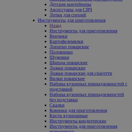
Детские контейнеры
Аксессуары для СВЧ
Лотки для специй
Инструменты для приготовления
Назад
Инструменты для приготовления
Венчики
Картофелемялки
Лопатки поварские
Половники
Шумовки
Щипцы поварские
Ложки поварские
Ложки поварские для спагетти
Вилки поварские
Наборы кухонных принадлежностей с
подставкой
Наборы кухонных принадлежностей
без подставки
Скалки
Коврики для приготовления
Кисти кулинарные
Инструменты кондитерские
Инструменты для приготовления
мороженого