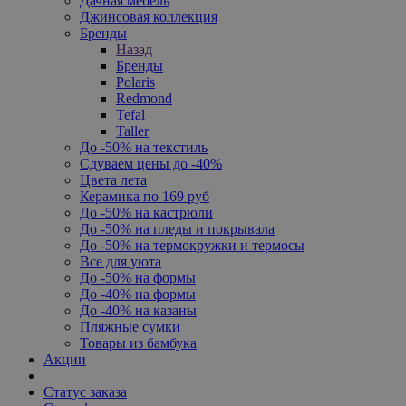
Дачная мебель
Джинсовая коллекция
Бренды
Назад
Бренды
Polaris
Redmond
Tefal
Taller
До -50% на текстиль
Сдуваем цены до -40%
Цвета лета
Керамика по 169 руб
До -50% на кастрюли
До -50% на пледы и покрывала
До -50% на термокружки и термосы
Все для уюта
До -50% на формы
До -40% на формы
До -40% на казаны
Пляжные сумки
Товары из бамбука
Акции
Статус заказа