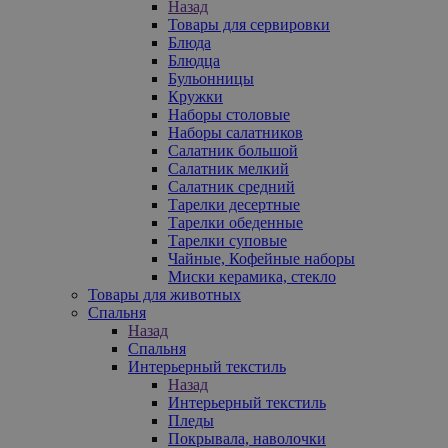
Назад
Товары для сервировки
Блюда
Блюдца
Бульонницы
Кружки
Наборы столовые
Наборы салатников
Салатник большой
Салатник мелкий
Салатник средний
Тарелки десертные
Тарелки обеденные
Тарелки суповые
Чайные, Кофейные наборы
Миски керамика, стекло
Товары для животных
Спальня
Назад
Спальня
Интерьерный текстиль
Назад
Интерьерный текстиль
Пледы
Покрывала, наволочки