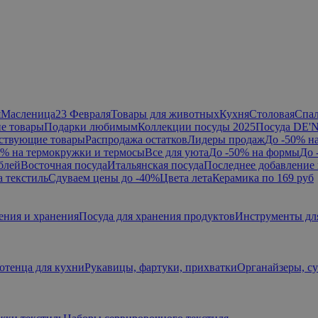
я
Масленица
23 Февраля
Товары для животных
Кухня
Столовая
Спа
е товары
Подарки любимым
Коллекции посуды 2025
Посуда DE'
ствующие товары
Распродажа остатков
Лидеры продаж
До -50% н
0% на термокружки и термосы
Все для уюта
До -50% на формы
До 
блей
Восточная посуда
Итальянская посуда
Последнее добавление 
а текстиль
Сдуваем цены до -40%
Цвета лета
Керамика по 169 руб
ения и хранения
Посуда для хранения продуктов
Инструменты дл
отенца для кухни
Рукавицы, фартуки, прихватки
Органайзеры, с