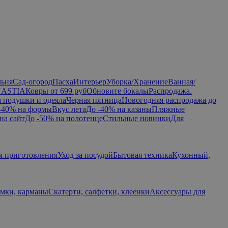
льня
Сад-огород
Пасха
Интерьер
Уборка/Хранение
Ванная/
NASTIA
Ковры от 699 руб
Обновите бокалы
Распродажа.
а подушки и одеяла
Черная пятница
Новогодняя распродажа до
-40% на формы
Вкус лета
До -40% на казаны
Пляжные
на сайт
До -50% на полотенце
Стильные новинки
Для
я приготовления
Уход за посудой
Бытовая техника
Кухонный,
умки, карманы
Скатерти, салфетки, клеенки
Аксессуары для