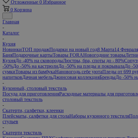
Отложенные
0
Избранное
0
Корзина
Главная
-
Каталог
-
Кухня
Новинки
ТОП продаж
Подарки на новый год
8 Марта
14 Феврал
Баня
Подарочные карты
Товары FORA
Новогодние товары
Летни
Кухня
До -40% на сковороды
Люстры, бра, споты до - 80%
Сопут
-50%
До -50% на кастрюли
До -50% на пледы и покрывала
До -5
сумки
Товары из бамбука
Нановогодь себе уюта
Пледы от 699 ру
напитков
Дачная мебель
Джинсовая коллекция
Бренды
До -50% н
-
Кухонный, столовый текстиль
Посуда для приготовления
Расходные материалы для приготовл
столовый текстиль
-
Скатерти, салфетки, клеенки
Плейсматы, салфетки для стола
Наборы кухонного текстиля
Пол
стульев
-
Скатерти текстиль