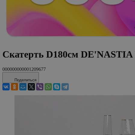
Скатерть D180см DE'NASTIA 
000000000001209677
Поделиться