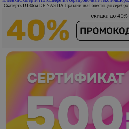
Клеенки
Скатерти ПВХ
Салфетки сервировочные текстиль
Доро
-
Скатерть D180см DE'NASTIA Праздничная блестящая серебро