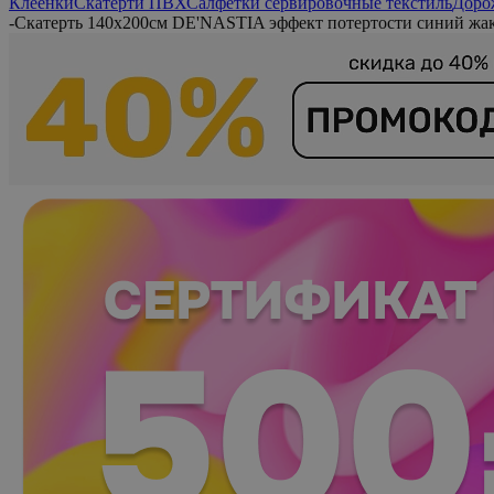
Клеенки
Скатерти ПВХ
Салфетки сервировочные текстиль
Доро
-
Скатерть 140x200см DE'NASTIA эффект потертости синий жак