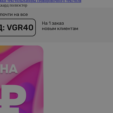
жки текстиль
Наборы сервировочного текстиля
кард полиэстер