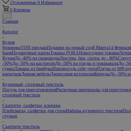
Отложенные
0
Избранное
0
Корзина
Главная
-
Каталог
-
Кухня
Новинки
ТОП продаж
Подарки на новый год
8 Марта
14 Феврал
Баня
Подарочные карты
Товары FORA
Новогодние товары
Летни
Кухня
До -40% на сковороды
Люстры, бра, споты до - 80%
Сопут
-50%
До -50% на кастрюли
До -50% на пледы и покрывала
До -5
сумки
Товары из бамбука
Нановогодь себе уюта
Пледы от 699 ру
напитков
Дачная мебель
Джинсовая коллекция
Бренды
До -50% н
-
Кухонный, столовый текстиль
Посуда для приготовления
Расходные материалы для приготовл
столовый текстиль
-
Скатерти, салфетки, клеенки
Плейсматы, салфетки для стола
Наборы кухонного текстиля
Пол
стульев
-
Скатерти текстиль