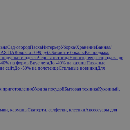
льня
Сад-огород
Пасха
Интерьер
Уборка/Хранение
Ванная/
NASTIA
Ковры от 699 руб
Обновите бокалы
Распродажа.
а подушки и одеяла
Черная пятница
Новогодняя распродажа до
-40% на формы
Вкус лета
До -40% на казаны
Пляжные
на сайт
До -50% на полотенце
Стильные новинки
Для
я приготовления
Уход за посудой
Бытовая техника
Кухонный,
умки, карманы
Скатерти, салфетки, клеенки
Аксессуары для