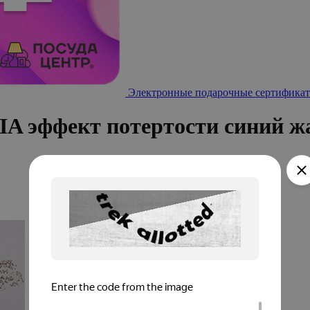
Электронные подарочные сертификат
A эффект потертости синий ж