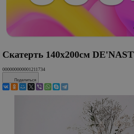
Скатерть 140x200см DE'NASTI
000000000001211734
Поделиться