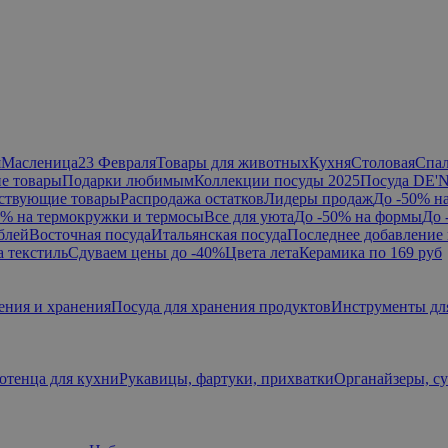
я
Масленица
23 Февраля
Товары для животных
Кухня
Столовая
Спа
е товары
Подарки любимым
Коллекции посуды 2025
Посуда DE'
ствующие товары
Распродажа остатков
Лидеры продаж
До -50% н
0% на термокружки и термосы
Все для уюта
До -50% на формы
До 
блей
Восточная посуда
Итальянская посуда
Последнее добавление 
а текстиль
Сдуваем цены до -40%
Цвета лета
Керамика по 169 руб
ения и хранения
Посуда для хранения продуктов
Инструменты дл
отенца для кухни
Рукавицы, фартуки, прихватки
Органайзеры, с