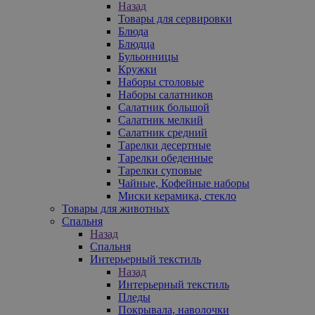
Назад
Товары для сервировки
Блюда
Блюдца
Бульонницы
Кружки
Наборы столовые
Наборы салатников
Салатник большой
Салатник мелкий
Салатник средний
Тарелки десертные
Тарелки обеденные
Тарелки суповые
Чайные, Кофейные наборы
Миски керамика, стекло
Товары для животных
Спальня
Назад
Спальня
Интерьерный текстиль
Назад
Интерьерный текстиль
Пледы
Покрывала, наволочки