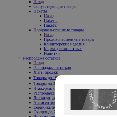
Назад
Сопутствующие товары
Пакеты
Назад
Пакеты
Пакеты
Продовольственные товары
Назад
Продовольственные товары
Кондитерские изделия
Корма для животных
Напитки
Распродажа остатков
Назад
Распродажа остатков
Хиты продаж
Товары до 199₽
Товары до 399₽
Этажерки, обувницы
Распродажа текстиля до -50%
Ликвидация до -70%
Антисептики
Керамика по 129 руб
Скидки до 70%
Детские товары