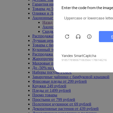
Гарантия низкой цены
Товары до 500 руб
Оливки и Лимоны
Акционные товары
Назад
Акционные товары
Скидка 20% по промокоду
Распродажа! Ульяновск до -70%
Лучшая цена
Товары с бесплатной доставкой
Кухонный текстиль
Распродажа до -50%
Жаропрочная посуда
Махровые полотенца
До -50% на ковры
Наборы посуды FORA
Заварочные чайники с бамбуковой крышкой
Флисовые пледы от 299 рублей
Кружки 249 рублей
Пледы от 1499 рублей
Промо товары
Простыни от 799 рублей
Полотенце кухонное от 69 рублей
Декоративные растения от 439 рублей