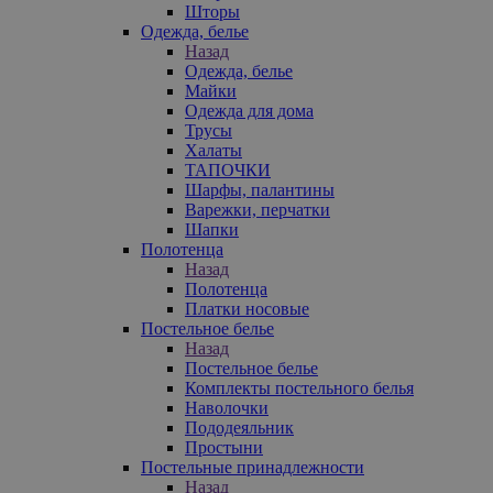
Шторы
Одежда, белье
Назад
Одежда, белье
Майки
Одежда для дома
Трусы
Халаты
ТАПОЧКИ
Шарфы, палантины
Варежки, перчатки
Шапки
Полотенца
Назад
Полотенца
Платки носовые
Постельное белье
Назад
Постельное белье
Комплекты постельного белья
Наволочки
Пододеяльник
Простыни
Постельные принадлежности
Назад