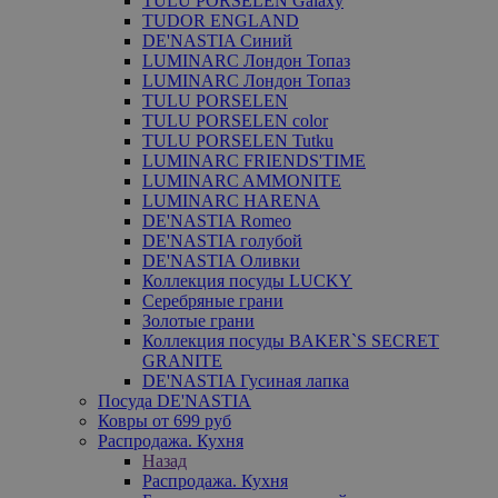
TULU PORSELEN Galaxy
TUDOR ENGLAND
DE'NASTIA Синий
LUMINARC Лондон Топаз
LUMINARC Лондон Топаз
TULU PORSELEN
TULU PORSELEN color
TULU PORSELEN Tutku
LUMINARC FRIENDS'TIME
LUMINARC AMMONITE
LUMINARC HARENA
DE'NASTIA Romeo
DE'NASTIA голубой
DE'NASTIA Оливки
Коллекция посуды LUCKY
Серебряные грани
Золотые грани
Коллекция посуды BAKER`S SECRET
GRANITE
DE'NASTIA Гусиная лапка
Посуда DE'NASTIA
Ковры от 699 руб
Распродажа. Кухня
Назад
Распродажа. Кухня