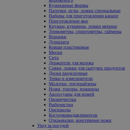
мороженого
Кулинарные формы
Палочки, иглы, ложки специальные
Наборы для приготовления канапе
Приготовление яиц
Кружки, кувшины, ложки мерные
Термометры, спиртометры, таймеры
Воронки
Дуршлаги
Ковши пластиковые
Миски
Сита
Держатели для молока
Совки, ложки для сыпучих продуктов
Доски разделочные
Терки и измельчители
Молотки, тендерайзеры
Ножи, топоры, ножницы
Аксессуары для ножей
Овощечистки
Рыбочистки
Орехоколы
Косточковыдавливатели
Открывалки, консервные ножи
Уход за посудой