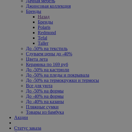
Дачная мебель
Джинсовая коллекция
Бренды
Назад
Бренды
Polaris
Redmond
Tefal
Taller
До -50% на текстиль
Сдуваем цены до -40%
Цвета лета
Керамика по 169 руб
До -50% на кастрюли
До -50% на пледы и покрывала
До -50% на термокружки и термосы
Все для уюта
До -50% на формы
До -40% на формы
До -40% на казаны
Пляжные сумки
Товары из бамбука
Акции
Статус заказа