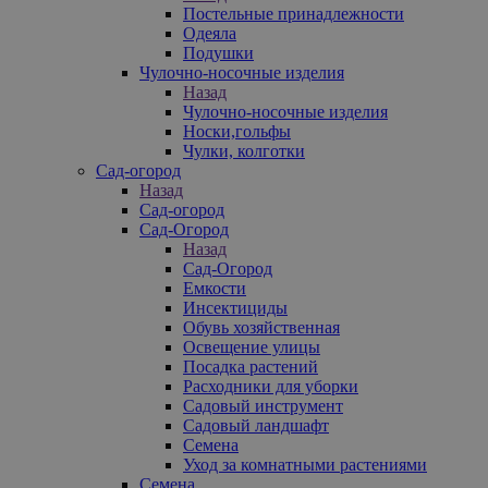
Постельные принадлежности
Одеяла
Подушки
Чулочно-носочные изделия
Назад
Чулочно-носочные изделия
Носки,гольфы
Чулки, колготки
Сад-огород
Назад
Сад-огород
Сад-Огород
Назад
Сад-Огород
Емкости
Инсектициды
Обувь хозяйственная
Освещение улицы
Посадка растений
Расходники для уборки
Садовый инструмент
Садовый ландшафт
Семена
Уход за комнатными растениями
Семена