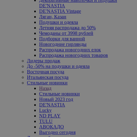
Декоративные наволочки и подушки
DE'NASTIA
DE'NASTIA Vintage
Ляган, Казан
Подушки и одеяла
Летняя распродажа до 50%
Чемоданы от 3998 рублей
Подборки для ванной
Новогодние гирлянды
Распродажа новогодних елок
Распродажа новогодних товаров
Лидеры продаж
До -50% на подушки и одеяла
Восточная посуда
Итальянская посуда
Стильные новинки
Назад
Стильные новинки
Новый 2023 год
DE'NASTIA
Lucky
ND PLAY
TULU
АВОКАДО
Выгодно сегодня