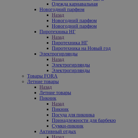
Одежда карнавальная
Новогодний парфюм
Назад
Новогодний парфюм
Новогодний парфюм
Пиротехника НГ
Назад
Пиротехника НГ
Пиротехника на Новый год
Электрогирлянды
Назад
Электрогирлянды
Электрогирлянды
Товары FORA
Летние товары
Назад
Летние товары
Пикник
Назад
Пикник
Посуда для пикника
Принадлежности для барбекю
Сумки-пикник
Активный отдых
Назад