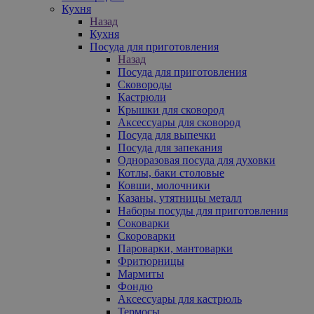
Кухня
Назад
Кухня
Посуда для приготовления
Назад
Посуда для приготовления
Сковороды
Кастрюли
Крышки для сковород
Аксессуары для сковород
Посуда для выпечки
Посуда для запекания
Одноразовая посуда для духовки
Котлы, баки столовые
Ковши, молочники
Казаны, утятницы металл
Наборы посуды для приготовления
Соковарки
Скороварки
Пароварки, мантоварки
Фритюрницы
Мармиты
Фондю
Аксессуары для кастрюль
Термосы