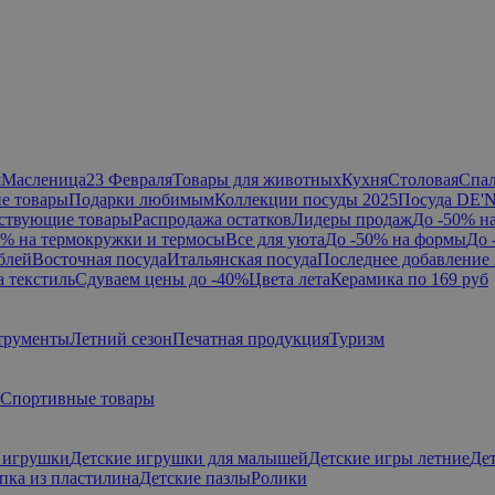
я
Масленица
23 Февраля
Товары для животных
Кухня
Столовая
Спа
е товары
Подарки любимым
Коллекции посуды 2025
Посуда DE'
ствующие товары
Распродажа остатков
Лидеры продаж
До -50% н
0% на термокружки и термосы
Все для уюта
До -50% на формы
До 
блей
Восточная посуда
Итальянская посуда
Последнее добавление 
а текстиль
Сдуваем цены до -40%
Цвета лета
Керамика по 169 руб
трументы
Летний сезон
Печатная продукция
Туризм
Спортивные товары
 игрушки
Детские игрушки для малышей
Детские игры летние
Де
епка из пластилина
Детские пазлы
Ролики