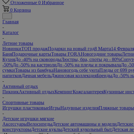
Отложенные
0
Избранное
0
Корзина
Главная
-
Каталог
-
Летние товары
Новинки
ТОП продаж
Подарки на новый год
8 Марта
14 Феврал
Баня
Подарочные карты
Товары FORA
Новогодние товары
Летни
Кухня
До -40% на сковороды
Люстры, бра, споты до - 80%
Сопут
-50%
До -50% на кастрюли
До -50% на пледы и покрывала
До -5
сумки
Товары из бамбука
Нановогодь себе уюта
Пледы от 699 ру
напитков
Дачная мебель
Джинсовая коллекция
Бренды
До -50% н
-
Активный отдых
Пикник
Активный отдых
Кемпинг
Кожгалантерея
Кухонные инс
-
Спортивные товары
Игрушки пластиковые
Игры
Надувные изделия
Пляжные товары
-
Детские игрушки мягкие
Аксессуары
Велосипеды
Детские автомашины и модели
Детские
конструкторы
Детские куклы
Детский кукольный быт
Детская л