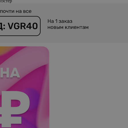
иэстер