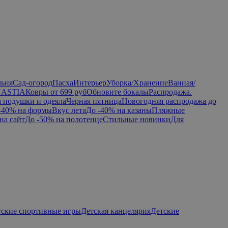
льня
Сад-огород
Пасха
Интерьер
Уборка/Хранение
Ванная/
NASTIA
Ковры от 699 руб
Обновите бокалы
Распродажа.
а подушки и одеяла
Черная пятница
Новогодняя распродажа до
-40% на формы
Вкус лета
До -40% на казаны
Пляжные
на сайт
До -50% на полотенце
Стильные новинки
Для
тские спортивные игры
Детская канцелярия
Детские