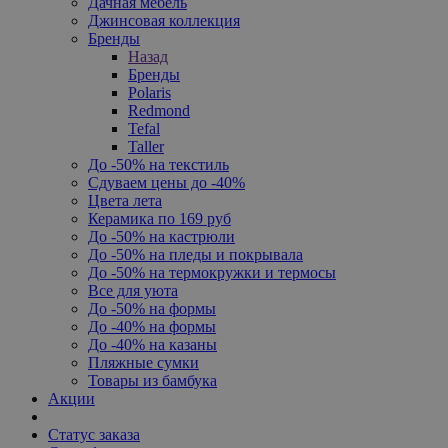
Дачная мебель
Джинсовая коллекция
Бренды
Назад
Бренды
Polaris
Redmond
Tefal
Taller
До -50% на текстиль
Сдуваем цены до -40%
Цвета лета
Керамика по 169 руб
До -50% на кастрюли
До -50% на пледы и покрывала
До -50% на термокружки и термосы
Все для уюта
До -50% на формы
До -40% на формы
До -40% на казаны
Пляжные сумки
Товары из бамбука
Акции
Статус заказа