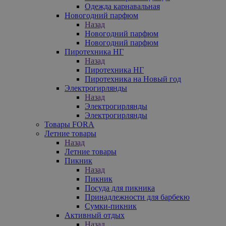
Одежда карнавальная
Новогодний парфюм
Назад
Новогодний парфюм
Новогодний парфюм
Пиротехника НГ
Назад
Пиротехника НГ
Пиротехника на Новый год
Электрогирлянды
Назад
Электрогирлянды
Электрогирлянды
Товары FORA
Летние товары
Назад
Летние товары
Пикник
Назад
Пикник
Посуда для пикника
Принадлежности для барбекю
Сумки-пикник
Активный отдых
Назад