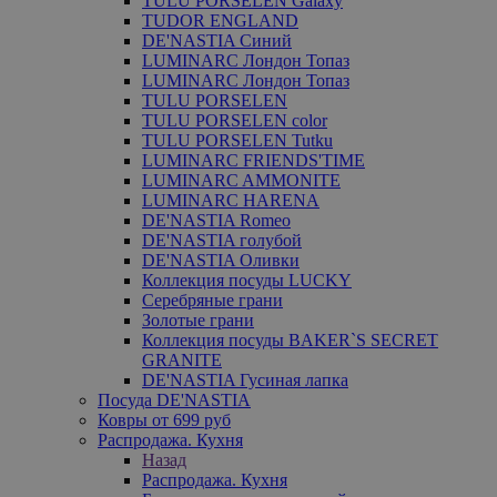
TULU PORSELEN Galaxy
TUDOR ENGLAND
DE'NASTIA Синий
LUMINARC Лондон Топаз
LUMINARC Лондон Топаз
TULU PORSELEN
TULU PORSELEN color
TULU PORSELEN Tutku
LUMINARC FRIENDS'TIME
LUMINARC AMMONITE
LUMINARC HARENA
DE'NASTIA Romeo
DE'NASTIA голубой
DE'NASTIA Оливки
Коллекция посуды LUCKY
Серебряные грани
Золотые грани
Коллекция посуды BAKER`S SECRET
GRANITE
DE'NASTIA Гусиная лапка
Посуда DE'NASTIA
Ковры от 699 руб
Распродажа. Кухня
Назад
Распродажа. Кухня