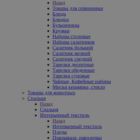
Назад
Товары для сервировки
Блюда
Блюдца
Бульонницы
Кружки
Наборы столовые
Наборы салатников
Салатник большой
Салатник мелкий
Салатник средний
Тарелки десертные
Тарелки обеденные
Тарелки суповые
Чайные, Кофейные наборы
Миски керамика, стекло
Товары для животных
Спальня
Назад
Спальня
Интерьерный текстиль
Назад
Интерьерный текстиль
Пледы
Покрывала, наволочки