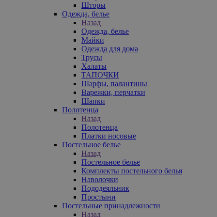
Шторы
Одежда, белье
Назад
Одежда, белье
Майки
Одежда для дома
Трусы
Халаты
ТАПОЧКИ
Шарфы, палантины
Варежки, перчатки
Шапки
Полотенца
Назад
Полотенца
Платки носовые
Постельное белье
Назад
Постельное белье
Комплекты постельного белья
Наволочки
Пододеяльник
Простыни
Постельные принадлежности
Назад