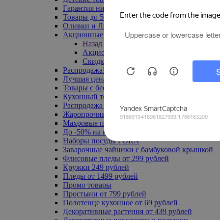
Гарантия низкой цены
Товары до 500 руб
Оливки и Лимоны
Акционные товары
Назад
Акционные товары
Скидка 20% по промокоду
Распродажа! Ульяновск до -70%
Лучшая цена
Товары с бесплатной доставкой
Кухонный текстиль
Распродажа до -50%
Жаропрочная посуда
Махровые полотенца
До -50% на ковры
Наборы посуды FORA
Заварочные чайники с бамбуковой крышкой
Флисовые пледы от 299 рублей
Кружки 249 рублей
Пледы от 1499 рублей
Промо товары
Простыни от 799 рублей
Полотенце кухонное от 69 рублей
Декоративные растения от 439 рублей