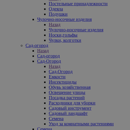
Постельные принадлежности
Одеяла
Подушки
Чулочно-носочные изделия
Назад
Чулочно-носочные изделия
Носки,гольфы
Чулки, колготки
Сад-огород
Назад
Сад-огород
Сад-Огород
Назад
Сад-Огород
Емкости
Инсектициды
Обувь хозяйственная
Освещение улицы
Посадка растений
Расходники для уборки
Садовый инструмент
Садовый ландшафт
Семена
Уход за комнатными растениями
Семена