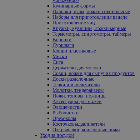
мороженого
Кулинарные формы
Палочки, иглы, ложки специальные
Наборы для приготовления канапе
Приготовление яиц
Кружки, кувшины, ложки мерные
Термометры, спиртометры, таймеры
Воронки
Дуршлаги
Ковши пластиковые
Миски
Сита
Держатели для молока
Совки, ложки для сыпучих продуктов
Доски разделочные
Терки и измельчители
Молотки, тендерайзеры
Ножи, топоры, ножницы
Аксессуары для ножей
Овощечистки
Рыбочистки
Орехоколы
Косточковыдавливатели
Открывалки, консервные ножи
Уход за посудой