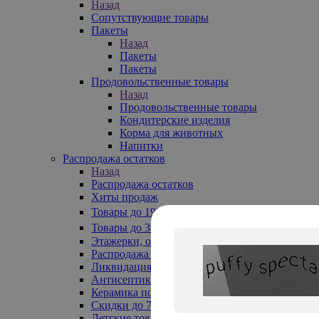
Назад
Сопутствующие товары
Пакеты
Назад
Пакеты
Пакеты
Продовольственные товары
Назад
Продовольственные товары
Кондитерские изделия
Корма для животных
Напитки
Распродажа остатков
Назад
Распродажа остатков
Хиты продаж
Товары до 199₽
Товары до 399₽
Этажерки, обувницы
Распродажа текстиля до -50%
Ликвидация до -70%
Антисептики
Керамика по 129 руб
Скидки до 70%
Детские товары