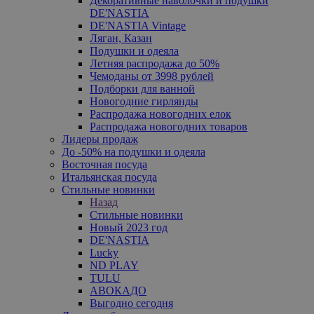
Декоративные наволочки и подушки
DE'NASTIA
DE'NASTIA Vintage
Ляган, Казан
Подушки и одеяла
Летняя распродажа до 50%
Чемоданы от 3998 рублей
Подборки для ванной
Новогодние гирлянды
Распродажа новогодних елок
Распродажа новогодних товаров
Лидеры продаж
До -50% на подушки и одеяла
Восточная посуда
Итальянская посуда
Стильные новинки
Назад
Стильные новинки
Новый 2023 год
DE'NASTIA
Lucky
ND PLAY
TULU
АВОКАДО
Выгодно сегодня