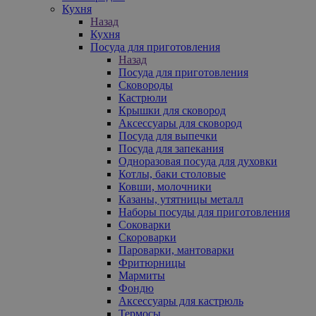
Кухня
Назад
Кухня
Посуда для приготовления
Назад
Посуда для приготовления
Сковороды
Кастрюли
Крышки для сковород
Аксессуары для сковород
Посуда для выпечки
Посуда для запекания
Одноразовая посуда для духовки
Котлы, баки столовые
Ковши, молочники
Казаны, утятницы металл
Наборы посуды для приготовления
Соковарки
Скороварки
Пароварки, мантоварки
Фритюрницы
Мармиты
Фондю
Аксессуары для кастрюль
Термосы