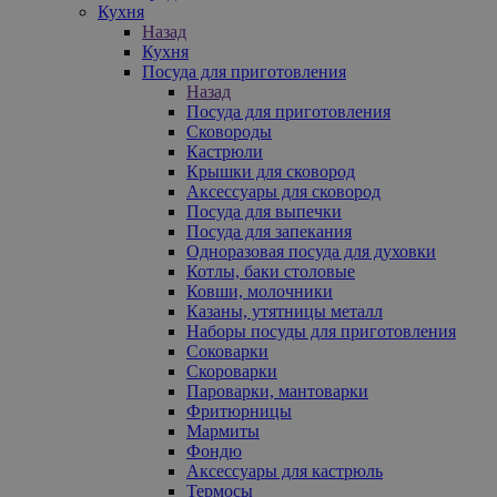
Кухня
Назад
Кухня
Посуда для приготовления
Назад
Посуда для приготовления
Сковороды
Кастрюли
Крышки для сковород
Аксессуары для сковород
Посуда для выпечки
Посуда для запекания
Одноразовая посуда для духовки
Котлы, баки столовые
Ковши, молочники
Казаны, утятницы металл
Наборы посуды для приготовления
Соковарки
Скороварки
Пароварки, мантоварки
Фритюрницы
Мармиты
Фондю
Аксессуары для кастрюль
Термосы