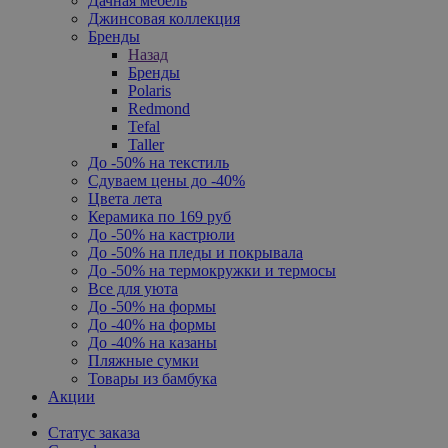
Дачная мебель
Джинсовая коллекция
Бренды
Назад
Бренды
Polaris
Redmond
Tefal
Taller
До -50% на текстиль
Сдуваем цены до -40%
Цвета лета
Керамика по 169 руб
До -50% на кастрюли
До -50% на пледы и покрывала
До -50% на термокружки и термосы
Все для уюта
До -50% на формы
До -40% на формы
До -40% на казаны
Пляжные сумки
Товары из бамбука
Акции
Статус заказа