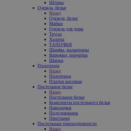
Шторы
Одежда, белье
Назад
Одежда, белье
Майки
Одежда для дома
Трусы
Халаты
ТАПОЧКИ
Шарфы, палантины
Варежки, перчатки
Шапки
Полотенца
Назад
Полотенца
Платки носовые
Постельное белье
Назад
Постельное белье
Комплекты постельного белья
Наволочки
Пододеяльник
Простыни
Постельные принадлежности
Назад