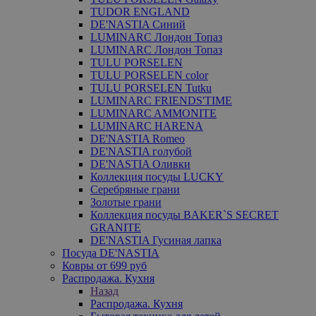
TUDOR ENGLAND
DE'NASTIA Синий
LUMINARC Лондон Топаз
LUMINARC Лондон Топаз
TULU PORSELEN
TULU PORSELEN color
TULU PORSELEN Tutku
LUMINARC FRIENDS'TIME
LUMINARC AMMONITE
LUMINARC HARENA
DE'NASTIA Romeo
DE'NASTIA голубой
DE'NASTIA Оливки
Коллекция посуды LUCKY
Серебряные грани
Золотые грани
Коллекция посуды BAKER`S SECRET
GRANITE
DE'NASTIA Гусиная лапка
Посуда DE'NASTIA
Ковры от 699 руб
Распродажа. Кухня
Назад
Распродажа. Кухня