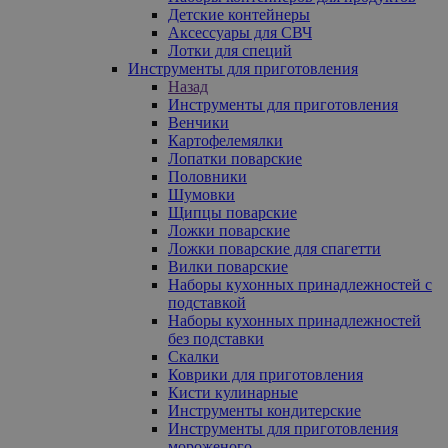
Детские контейнеры
Аксессуары для СВЧ
Лотки для специй
Инструменты для приготовления
Назад
Инструменты для приготовления
Венчики
Картофелемялки
Лопатки поварские
Половники
Шумовки
Щипцы поварские
Ложки поварские
Ложки поварские для спагетти
Вилки поварские
Наборы кухонных принадлежностей с
подставкой
Наборы кухонных принадлежностей
без подставки
Скалки
Коврики для приготовления
Кисти кулинарные
Инструменты кондитерские
Инструменты для приготовления
мороженого