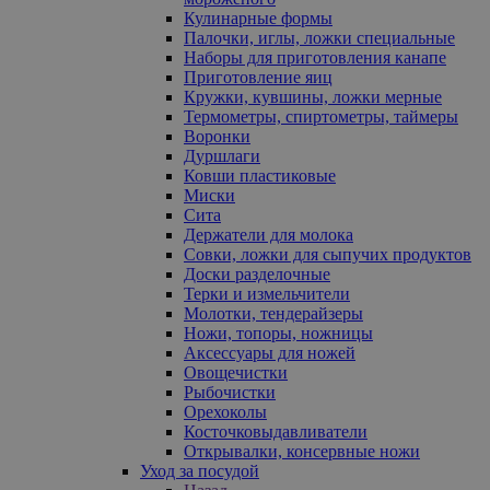
Кулинарные формы
Палочки, иглы, ложки специальные
Наборы для приготовления канапе
Приготовление яиц
Кружки, кувшины, ложки мерные
Термометры, спиртометры, таймеры
Воронки
Дуршлаги
Ковши пластиковые
Миски
Сита
Держатели для молока
Совки, ложки для сыпучих продуктов
Доски разделочные
Терки и измельчители
Молотки, тендерайзеры
Ножи, топоры, ножницы
Аксессуары для ножей
Овощечистки
Рыбочистки
Орехоколы
Косточковыдавливатели
Открывалки, консервные ножи
Уход за посудой