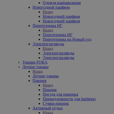
Одежда карнавальная
Новогодний парфюм
Назад
Новогодний парфюм
Новогодний парфюм
Пиротехника НГ
Назад
Пиротехника НГ
Пиротехника на Новый год
Электрогирлянды
Назад
Электрогирлянды
Электрогирлянды
Товары FORA
Летние товары
Назад
Летние товары
Пикник
Назад
Пикник
Посуда для пикника
Принадлежности для барбекю
Сумки-пикник
Активный отдых
Назад