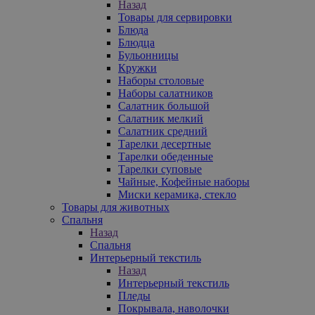
Назад
Товары для сервировки
Блюда
Блюдца
Бульонницы
Кружки
Наборы столовые
Наборы салатников
Салатник большой
Салатник мелкий
Салатник средний
Тарелки десертные
Тарелки обеденные
Тарелки суповые
Чайные, Кофейные наборы
Миски керамика, стекло
Товары для животных
Спальня
Назад
Спальня
Интерьерный текстиль
Назад
Интерьерный текстиль
Пледы
Покрывала, наволочки