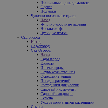
Постельные принадлежности
Одеяла
Подушки
Чулочно-носочные изделия
Назад
Чулочно-носочные изделия
Носки,гольфы
Чулки, колготки
Сад-огород
Назад
Сад-огород
Сад-Огород
Назад
Сад-Огород
Емкости
Инсектициды
Обувь хозяйственная
Освещение улицы
Посадка растений
Расходники для уборки
Садовый инструмент
Садовый ландшафт
Семена
Уход за комнатными растениями
Семена