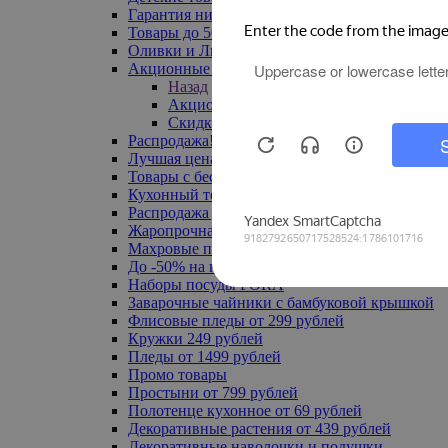
Гарантия низкой цены
Товары до 500 руб
Оливки и Лимоны
Акционные товары
Назад
Акционные товары
Скидка 20% по промокоду
Распродажа! Ульяновск до -70%
Лучшая цена
Товары с бесплатной доставкой
Кухонный текстиль
Распродажа до -50%
Жаропрочная посуда
Махровые полотенца
До -50% на ковры
Наборы посуды FORA
Заварочные чайники с бамбуковой крышкой
Флисовые пледы от 299 рублей
Кружки 249 рублей
Пледы от 1499 рублей
Промо товары
Простыни от 799 рублей
Полотенце кухонное от 69 рублей
Декоративные растения от 439 рублей
Декоративные наволочки и подушки