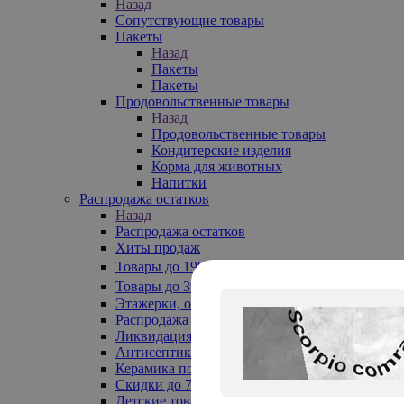
Назад
Сопутствующие товары
Пакеты
Назад
Пакеты
Пакеты
Продовольственные товары
Назад
Продовольственные товары
Кондитерские изделия
Корма для животных
Напитки
Распродажа остатков
Назад
Распродажа остатков
Хиты продаж
Товары до 199₽
Товары до 399₽
Этажерки, обувницы
Распродажа текстиля до -50%
Ликвидация до -70%
Антисептики
Керамика по 129 руб
Скидки до 70%
Детские товары