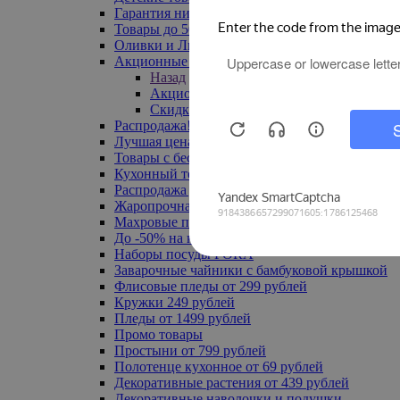
Гарантия низкой цены
Товары до 500 руб
Оливки и Лимоны
Акционные товары
Назад
Акционные товары
Скидка 20% по промокоду
Распродажа! Ульяновск до -70%
Лучшая цена
Товары с бесплатной доставкой
Кухонный текстиль
Распродажа до -50%
Жаропрочная посуда
Махровые полотенца
До -50% на ковры
Наборы посуды FORA
Заварочные чайники с бамбуковой крышкой
Флисовые пледы от 299 рублей
Кружки 249 рублей
Пледы от 1499 рублей
Промо товары
Простыни от 799 рублей
Полотенце кухонное от 69 рублей
Декоративные растения от 439 рублей
Декоративные наволочки и подушки