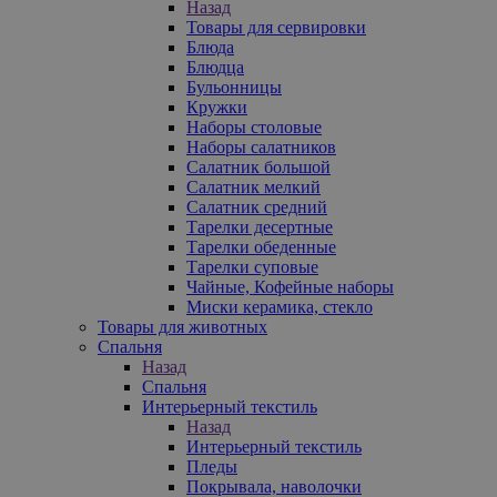
Назад
Товары для сервировки
Блюда
Блюдца
Бульонницы
Кружки
Наборы столовые
Наборы салатников
Салатник большой
Салатник мелкий
Салатник средний
Тарелки десертные
Тарелки обеденные
Тарелки суповые
Чайные, Кофейные наборы
Миски керамика, стекло
Товары для животных
Спальня
Назад
Спальня
Интерьерный текстиль
Назад
Интерьерный текстиль
Пледы
Покрывала, наволочки