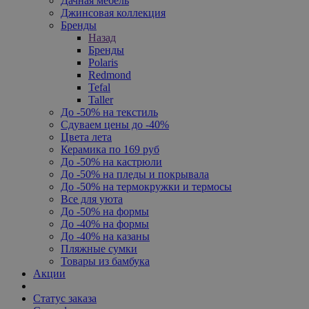
Дачная мебель
Джинсовая коллекция
Бренды
Назад
Бренды
Polaris
Redmond
Tefal
Taller
До -50% на текстиль
Сдуваем цены до -40%
Цвета лета
Керамика по 169 руб
До -50% на кастрюли
До -50% на пледы и покрывала
До -50% на термокружки и термосы
Все для уюта
До -50% на формы
До -40% на формы
До -40% на казаны
Пляжные сумки
Товары из бамбука
Акции
Статус заказа