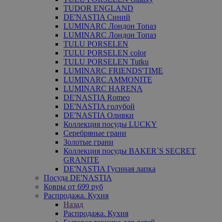
TUDOR ENGLAND
DE'NASTIA Синий
LUMINARC Лондон Топаз
LUMINARC Лондон Топаз
TULU PORSELEN
TULU PORSELEN color
TULU PORSELEN Tutku
LUMINARC FRIENDS'TIME
LUMINARC AMMONITE
LUMINARC HARENA
DE'NASTIA Romeo
DE'NASTIA голубой
DE'NASTIA Оливки
Коллекция посуды LUCKY
Серебряные грани
Золотые грани
Коллекция посуды BAKER`S SECRET
GRANITE
DE'NASTIA Гусиная лапка
Посуда DE'NASTIA
Ковры от 699 руб
Распродажа. Кухня
Назад
Распродажа. Кухня