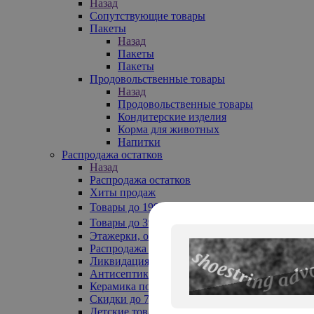
Назад
Сопутствующие товары
Пакеты
Назад
Пакеты
Пакеты
Продовольственные товары
Назад
Продовольственные товары
Кондитерские изделия
Корма для животных
Напитки
Распродажа остатков
Назад
Распродажа остатков
Хиты продаж
Товары до 199₽
Товары до 399₽
Этажерки, обувницы
Распродажа текстиля до -50%
Ликвидация до -70%
Антисептики
Керамика по 129 руб
Скидки до 70%
Детские товары