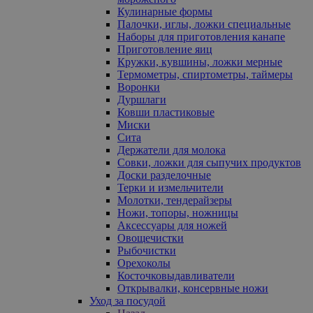
Кулинарные формы
Палочки, иглы, ложки специальные
Наборы для приготовления канапе
Приготовление яиц
Кружки, кувшины, ложки мерные
Термометры, спиртометры, таймеры
Воронки
Дуршлаги
Ковши пластиковые
Миски
Сита
Держатели для молока
Совки, ложки для сыпучих продуктов
Доски разделочные
Терки и измельчители
Молотки, тендерайзеры
Ножи, топоры, ножницы
Аксессуары для ножей
Овощечистки
Рыбочистки
Орехоколы
Косточковыдавливатели
Открывалки, консервные ножи
Уход за посудой