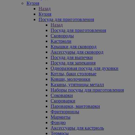
Кухня
Назад
Кухня
Посуда для приготовления
Назад
Посуда для приготовления
Сковороды
Кастрюли
Крышки для сковород
Аксессуары для сковород
Посуда для выпечки
Посуда для запекания
Одноразовая посуда для духовки
Котлы, баки столовые
Ковши, молочники
Казаны, утятницы металл
Наборы посуды для приготовления
Соковарки
Скороварки
Пароварки, мантоварки
Фритюрницы
Мармиты
Фондю
Аксессуары для кастрюль
Термосы