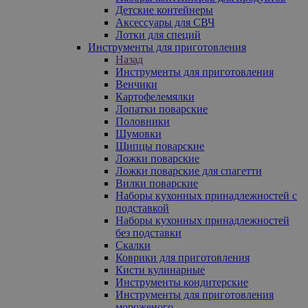
Детские контейнеры
Аксессуары для СВЧ
Лотки для специй
Инструменты для приготовления
Назад
Инструменты для приготовления
Венчики
Картофелемялки
Лопатки поварские
Половники
Шумовки
Щипцы поварские
Ложки поварские
Ложки поварские для спагетти
Вилки поварские
Наборы кухонных принадлежностей с
подставкой
Наборы кухонных принадлежностей
без подставки
Скалки
Коврики для приготовления
Кисти кулинарные
Инструменты кондитерские
Инструменты для приготовления
мороженого