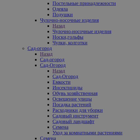
Постельные принадлежности
Одеяла
Подушки
Чулочно-носочные изделия
Назад
Чулочно-носочные изделия
Носки,гольфы
Чулки, колготки
Сад-огород
Назад
Сад-огород
Сад-Огород
Назад
Сад-Огород
Емкости
Инсектициды
Обувь хозяйственная
Освещение улицы
Посадка растений
Расходники для уборки
Садовый инструмент
Садовый ландшафт
Семена
Уход за комнатными растениями
Семена