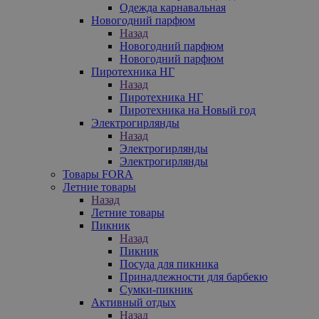
Одежда карнавальная
Новогодний парфюм
Назад
Новогодний парфюм
Новогодний парфюм
Пиротехника НГ
Назад
Пиротехника НГ
Пиротехника на Новый год
Электрогирлянды
Назад
Электрогирлянды
Электрогирлянды
Товары FORA
Летние товары
Назад
Летние товары
Пикник
Назад
Пикник
Посуда для пикника
Принадлежности для барбекю
Сумки-пикник
Активный отдых
Назад