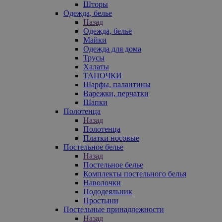
Шторы
Одежда, белье
Назад
Одежда, белье
Майки
Одежда для дома
Трусы
Халаты
ТАПОЧКИ
Шарфы, палантины
Варежки, перчатки
Шапки
Полотенца
Назад
Полотенца
Платки носовые
Постельное белье
Назад
Постельное белье
Комплекты постельного белья
Наволочки
Пододеяльник
Простыни
Постельные принадлежности
Назад