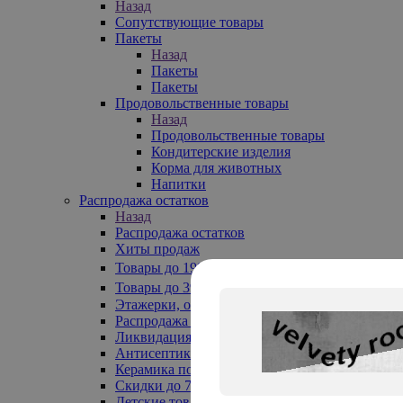
Назад
Сопутствующие товары
Пакеты
Назад
Пакеты
Пакеты
Продовольственные товары
Назад
Продовольственные товары
Кондитерские изделия
Корма для животных
Напитки
Распродажа остатков
Назад
Распродажа остатков
Хиты продаж
Товары до 199₽
Товары до 399₽
Этажерки, обувницы
Распродажа текстиля до -50%
Ликвидация до -70%
Антисептики
Керамика по 129 руб
Скидки до 70%
Детские товары