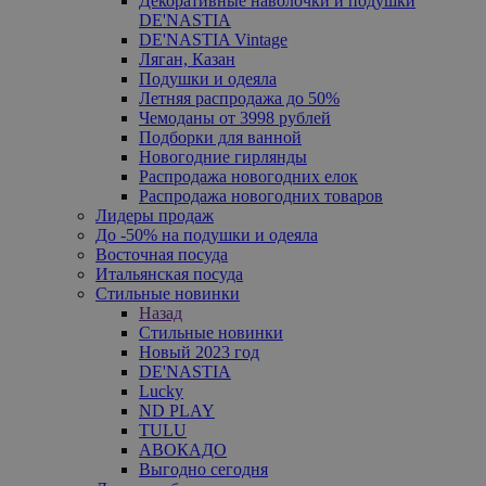
Декоративные наволочки и подушки
DE'NASTIA
DE'NASTIA Vintage
Ляган, Казан
Подушки и одеяла
Летняя распродажа до 50%
Чемоданы от 3998 рублей
Подборки для ванной
Новогодние гирлянды
Распродажа новогодних елок
Распродажа новогодних товаров
Лидеры продаж
До -50% на подушки и одеяла
Восточная посуда
Итальянская посуда
Стильные новинки
Назад
Стильные новинки
Новый 2023 год
DE'NASTIA
Lucky
ND PLAY
TULU
АВОКАДО
Выгодно сегодня