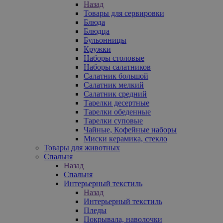
Назад
Товары для сервировки
Блюда
Блюдца
Бульонницы
Кружки
Наборы столовые
Наборы салатников
Салатник большой
Салатник мелкий
Салатник средний
Тарелки десертные
Тарелки обеденные
Тарелки суповые
Чайные, Кофейные наборы
Миски керамика, стекло
Товары для животных
Спальня
Назад
Спальня
Интерьерный текстиль
Назад
Интерьерный текстиль
Пледы
Покрывала, наволочки