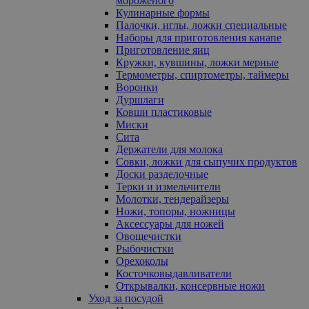
мороженого
Кулинарные формы
Палочки, иглы, ложки специальные
Наборы для приготовления канапе
Приготовление яиц
Кружки, кувшины, ложки мерные
Термометры, спиртометры, таймеры
Воронки
Дуршлаги
Ковши пластиковые
Миски
Сита
Держатели для молока
Совки, ложки для сыпучих продуктов
Доски разделочные
Терки и измельчители
Молотки, тендерайзеры
Ножи, топоры, ножницы
Аксессуары для ножей
Овощечистки
Рыбочистки
Орехоколы
Косточковыдавливатели
Открывалки, консервные ножи
Уход за посудой