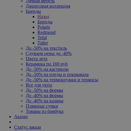
Дачная мебель
Джинсовая коллекция
Бренды
Назад
Бренды
Polaris
Redmond
Tefal
Taller
До -50% на текстиль
Сдуваем цены до -40%
Цвета лета
Керамика по 169 руб
До -50% на кастрюли
До -50% на пледы и покрывала
До -50% на термокружки и термосы
Все для уюта
До -50% на формы
До -40% на формы
До -40% на казаны
Пляжные сумки
Товары из бамбука
Акции
Статус заказа