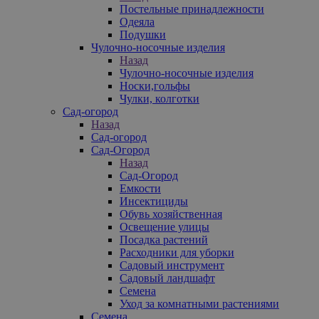
Постельные принадлежности
Одеяла
Подушки
Чулочно-носочные изделия
Назад
Чулочно-носочные изделия
Носки,гольфы
Чулки, колготки
Сад-огород
Назад
Сад-огород
Сад-Огород
Назад
Сад-Огород
Емкости
Инсектициды
Обувь хозяйственная
Освещение улицы
Посадка растений
Расходники для уборки
Садовый инструмент
Садовый ландшафт
Семена
Уход за комнатными растениями
Семена