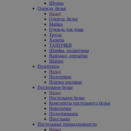
Шторы
Одежда, белье
Назад
Одежда, белье
Майки
Одежда для дома
Трусы
Халаты
ТАПОЧКИ
Шарфы, палантины
Варежки, перчатки
Шапки
Полотенца
Назад
Полотенца
Платки носовые
Постельное белье
Назад
Постельное белье
Комплекты постельного белья
Наволочки
Пододеяльник
Простыни
Постельные принадлежности
Назад