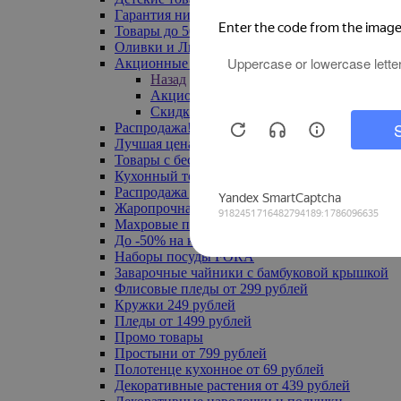
Гарантия низкой цены
Товары до 500 руб
Оливки и Лимоны
Акционные товары
Назад
Акционные товары
Скидка 20% по промокоду
Распродажа! Ульяновск до -70%
Лучшая цена
Товары с бесплатной доставкой
Кухонный текстиль
Распродажа до -50%
Жаропрочная посуда
Махровые полотенца
До -50% на ковры
Наборы посуды FORA
Заварочные чайники с бамбуковой крышкой
Флисовые пледы от 299 рублей
Кружки 249 рублей
Пледы от 1499 рублей
Промо товары
Простыни от 799 рублей
Полотенце кухонное от 69 рублей
Декоративные растения от 439 рублей