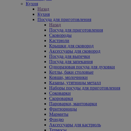
Кухня
Назад
Кухня
Посуда для приготовления
Назад
Посуда для приготовления
Сковороды
Кастрюли
Крышки для сковород
Аксессуары для сковород
Посуда для выпечки
Посуда для запекания
Одноразовая посуда для духовки
Котлы, баки столовые
Ковши, молочники
Казаны, утятницы металл
Наборы посуды для приготовления
Соковарки
Скороварки
Пароварки, мантоварки
Фритюрницы
Мармиты
Фондю
Аксессуары для кастрюль
Термосы