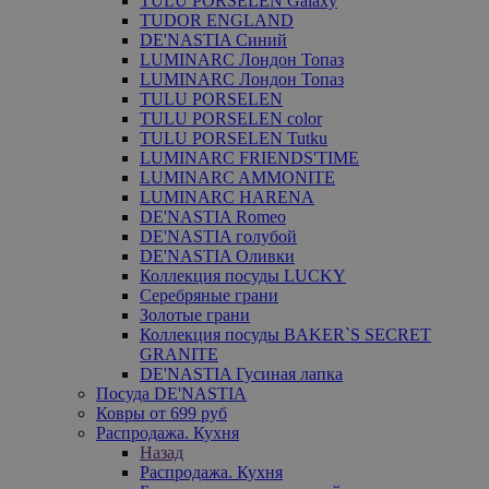
TULU PORSELEN Galaxy
TUDOR ENGLAND
DE'NASTIA Синий
LUMINARC Лондон Топаз
LUMINARC Лондон Топаз
TULU PORSELEN
TULU PORSELEN color
TULU PORSELEN Tutku
LUMINARC FRIENDS'TIME
LUMINARC AMMONITE
LUMINARC HARENA
DE'NASTIA Romeo
DE'NASTIA голубой
DE'NASTIA Оливки
Коллекция посуды LUCKY
Серебряные грани
Золотые грани
Коллекция посуды BAKER`S SECRET
GRANITE
DE'NASTIA Гусиная лапка
Посуда DE'NASTIA
Ковры от 699 руб
Распродажа. Кухня
Назад
Распродажа. Кухня