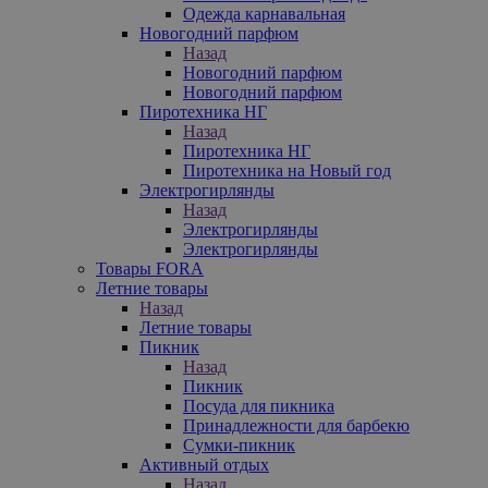
Одежда карнавальная
Новогодний парфюм
Назад
Новогодний парфюм
Новогодний парфюм
Пиротехника НГ
Назад
Пиротехника НГ
Пиротехника на Новый год
Электрогирлянды
Назад
Электрогирлянды
Электрогирлянды
Товары FORA
Летние товары
Назад
Летние товары
Пикник
Назад
Пикник
Посуда для пикника
Принадлежности для барбекю
Сумки-пикник
Активный отдых
Назад