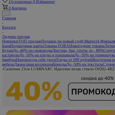
Отложенные
0
Избранное
0
Корзина
Главная
-
Каталог
-
Лидеры продаж
Новинки
ТОП продаж
Подарки на новый год
8 Марта
14 Феврал
Баня
Подарочные карты
Товары FORA
Новогодние товары
Летни
Кухня
До -40% на сковороды
Люстры, бра, споты до - 80%
Сопут
кастрюли
До -50% на пледы и покрывала
До -50% на термокруж
бамбука
Нановогодь себе уюта
Пледы от 699 рублей
Восточная п
мебель
Джинсовая коллекция
Бренды
До -50% на текстиль
Сдувае
-
Салатник 23см LUMINARC Идиллия лилак стекло O0202-4RZ