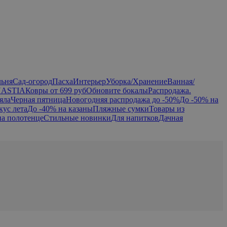
льня
Сад-огород
Пасха
Интерьер
Уборка/Хранение
Ванная/
NASTIA
Ковры от 699 руб
Обновите бокалы
Распродажа.
яла
Черная пятница
Новогодняя распродажа до -50%
До -50% на
кус лета
До -40% на казаны
Пляжные сумки
Товары из
на полотенце
Стильные новинки
Для напитков
Дачная