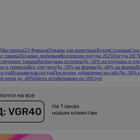
я
Масленица
23 Февраля
Товары для животных
Кухня
Столовая
Спа
е товары
Подарки любимым
Коллекции посуды 2025
Посуда DE'
ствующие товары
Распродажа остатков
До -50% на подушки и оде
ки и термосы
Все для уюта
До -50% на формы
До -40% на формы
В
осуда
Итальянская посуда
Последнее добавление на сайт
До -50% 
м цены до -40%
Цвета лета
Керамика по 169 руб