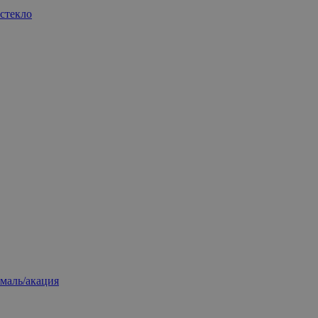
стекло
маль/акация