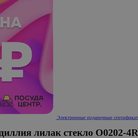
Электронные подарочные сертификат
иллия лилак стекло O0202-4