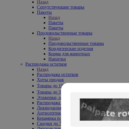
Назад
Сопутствующие товары
Пакеты
Назад
Пакеты
Пакеты
Продовольственные товары
Назад
Продовольственные товары
Кондитерские изделия
Корма для животных
Напитки
Распродажа остатков
Назад
Распродажа остатков
Хиты продаж
Товары до 199₽
Товары до 399₽
Этажерки, обувницы
Распродажа текстиля до -50%
Ликвидация до -70%
Антисептики
Керамика по 129 руб
Скидки до 70%
Детские товары