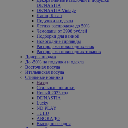
Декоративные наволочки и подушки
DE'NASTIA
DE'NASTIA Vintage
Ляган, Казан
Подушки и одеяла
Летняя распродажа до 50%
Чемоданы от 3998 рублей
Подборки для ванной
Новогодние гирлянды
Распродажа новогодних елок
Распродажа новогодних товаров
Лидеры продаж
До -50% на подушки и одеяла
Восточная посуда
Итальянская посуда
Стильные новинки
Назад
Стильные новинки
Новый 2023 год
DE'NASTIA
Lucky
ND PLAY
TULU
АВОКАДО
Выгодно сегодня