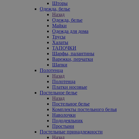
Шторы
Одежда, белье
Назад
Одежда, белье
Майки
Одежда для дома
Трусы
Халаты
ТАПОЧКИ
Шарфы, палантины
Варежки, перчатки
Шапки
Полотенца
Назад
Полотенца
Платки носовые
Постельное белье
Назад
Постельное белье
Комплекты постельного белья
Наволочки
Пододеяльник
Простыни
Постельные принадлежности
Назад