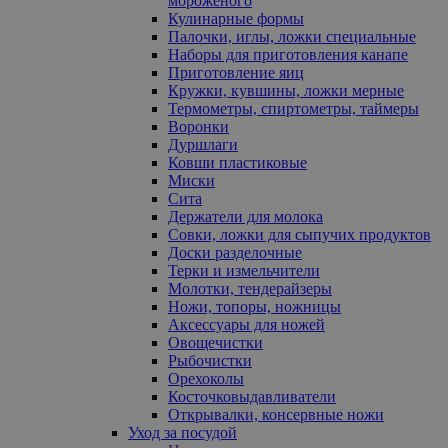
мороженого
Кулинарные формы
Палочки, иглы, ложки специальные
Наборы для приготовления канапе
Приготовление яиц
Кружки, кувшины, ложки мерные
Термометры, спиртометры, таймеры
Воронки
Дуршлаги
Ковши пластиковые
Миски
Сита
Держатели для молока
Совки, ложки для сыпучих продуктов
Доски разделочные
Терки и измельчители
Молотки, тендерайзеры
Ножи, топоры, ножницы
Аксессуары для ножей
Овощечистки
Рыбочистки
Орехоколы
Косточковыдавливатели
Открывалки, консервные ножи
Уход за посудой