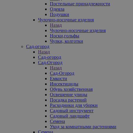
Постельные принадлежности
Одеяла
Подушки
Чулочно-носочные изделия
Назад
Чулочно-носочные изделия
Носки,гольфы
Чулки, колготки
Сад-огород
Назад
Сад-огород
Сад-Огород
Назад
Сад-Огород
Емкости
Инсектициды
Обувь хозяйственная
Освещение улицы
Посадка растений
Расходники для уборки
Садовый инструмент
Садовый ландшафт
Семена
Уход за комнатными растениями
Семена