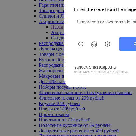
Гарантия низкой цены
Товары до 500 руб
Оливки и Лимоны
Акционные товары
Назад
Акционные товары
Скидка 20% по промокоду
Распродажа! Ульяновск до -70%
Лучшая цена
Товары с бесплатной доставкой
Кухонный текстиль
Распродажа до -50%
Жаропрочная посуда
Махровые полотенца
До -50% на ковры
Наборы посуды FORA
Заварочные чайники с бамбуковой крышкой
Флисовые пледы от 299 рублей
Кружки 249 рублей
Пледы от 1499 рублей
Промо товары
Простыни от 799 рублей
Полотенце кухонное от 69 рублей
Декоративные растения от 439 рублей