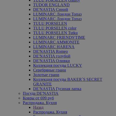
TULU PORSELEN Galaxy
TUDOR ENGLAND
DE'NASTIA Синий
LUMINARC Лондон Топаз
LUMINARC Лондон Топаз
TULU PORSELEN
TULU PORSELEN color
TULU PORSELEN Tutku
LUMINARC FRIENDS'TIME
LUMINARC AMMONITE
LUMINARC HARENA
DE'NASTIA Romeo
DE'NASTIA голубой
DE'NASTIA Оливки
Коллекция посуды LUCKY
Серебряные грани
Золотые грани
Коллекция посуды BAKER`S SECRET
GRANITE
DE'NASTIA Гусиная лапка
Посуда DE'NASTIA
Ковры от 699 руб
Распродажа. Кухня
Назад
Распродажа. Кухня