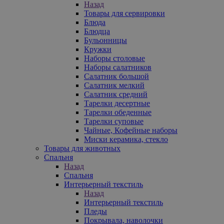
Назад
Товары для сервировки
Блюда
Блюдца
Бульонницы
Кружки
Наборы столовые
Наборы салатников
Салатник большой
Салатник мелкий
Салатник средний
Тарелки десертные
Тарелки обеденные
Тарелки суповые
Чайные, Кофейные наборы
Миски керамика, стекло
Товары для животных
Спальня
Назад
Спальня
Интерьерный текстиль
Назад
Интерьерный текстиль
Пледы
Покрывала, наволочки