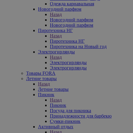
Одежда карнавальная
Новогодний парфюм
Назад
Новогодний парфюм
Новогодний парфюм
Пиротехника НГ
Назад
Пиротехника НГ
Пиротехника на Новый год
Электрогирлянды
Назад
Электрогирлянды
Электрогирлянды
Товары FORA
Летние товары
Назад
Летние товары
Пикник
Назад
Пикник
Посуда для пикника
Принадлежности для барбекю
Сумки-пикник
Активный отдых
Назад