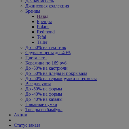
Дачная мебель
Джинсовая коллекция
Бренды
Назад
Бренды
Polaris
Redmond
Tefal
Taller
До -50% на текстиль
Сдуваем цены до -40%
Цвета лета
Керамика по 169 руб
До -50% на кастрюли
До -50% на пледы и покрывала
До -50% на термокружки и термосы
Все для уюта
До -50% на формы
До -40% на формы
До -40% на казаны
Пляжные сумки
Товары из бамбука
Акции
Статус заказа