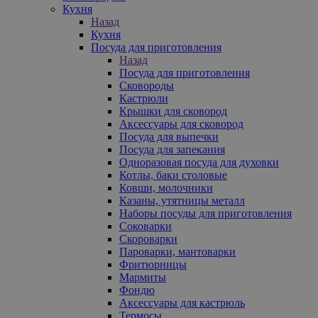
Кухня
Назад
Кухня
Посуда для приготовления
Назад
Посуда для приготовления
Сковороды
Кастрюли
Крышки для сковород
Аксессуары для сковород
Посуда для выпечки
Посуда для запекания
Одноразовая посуда для духовки
Котлы, баки столовые
Ковши, молочники
Казаны, утятницы металл
Наборы посуды для приготовления
Соковарки
Скороварки
Пароварки, мантоварки
Фритюрницы
Мармиты
Фондю
Аксессуары для кастрюль
Термосы