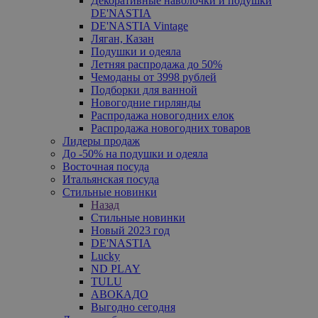
Декоративные наволочки и подушки
DE'NASTIA
DE'NASTIA Vintage
Ляган, Казан
Подушки и одеяла
Летняя распродажа до 50%
Чемоданы от 3998 рублей
Подборки для ванной
Новогодние гирлянды
Распродажа новогодних елок
Распродажа новогодних товаров
Лидеры продаж
До -50% на подушки и одеяла
Восточная посуда
Итальянская посуда
Стильные новинки
Назад
Стильные новинки
Новый 2023 год
DE'NASTIA
Lucky
ND PLAY
TULU
АВОКАДО
Выгодно сегодня