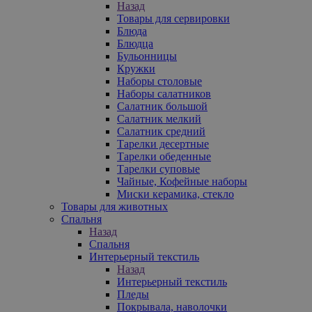
Назад
Товары для сервировки
Блюда
Блюдца
Бульонницы
Кружки
Наборы столовые
Наборы салатников
Салатник большой
Салатник мелкий
Салатник средний
Тарелки десертные
Тарелки обеденные
Тарелки суповые
Чайные, Кофейные наборы
Миски керамика, стекло
Товары для животных
Спальня
Назад
Спальня
Интерьерный текстиль
Назад
Интерьерный текстиль
Пледы
Покрывала, наволочки