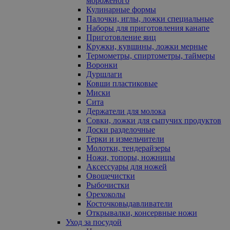
мороженого
Кулинарные формы
Палочки, иглы, ложки специальные
Наборы для приготовления канапе
Приготовление яиц
Кружки, кувшины, ложки мерные
Термометры, спиртометры, таймеры
Воронки
Дуршлаги
Ковши пластиковые
Миски
Сита
Держатели для молока
Совки, ложки для сыпучих продуктов
Доски разделочные
Терки и измельчители
Молотки, тендерайзеры
Ножи, топоры, ножницы
Аксессуары для ножей
Овощечистки
Рыбочистки
Орехоколы
Косточковыдавливатели
Открывалки, консервные ножи
Уход за посудой