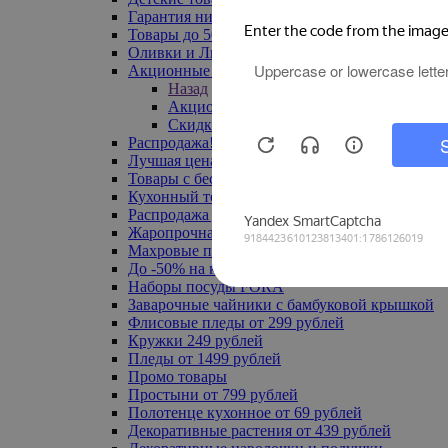
Гарантия низкой цены
Товары до 500 руб
Оливки и Лимоны
Акционные товары
Назад
Акционные товары
Скидка 20% по промокоду
Распродажа! Ульяновск до -70%
Лучшая цена
Товары с бесплатной доставкой
Кухонный текстиль
Распродажа до -50%
Жаропрочная посуда
Махровые полотенца
До -50% на ковры
Наборы посуды FORA
Заварочные чайники с бамбуковой крышкой
Флисовые пледы от 299 рублей
Кружки 249 рублей
Пледы от 1499 рублей
Промо товары
Простыни от 799 рублей
Полотенце кухонное от 69 рублей
Декоративные растения от 439 рублей