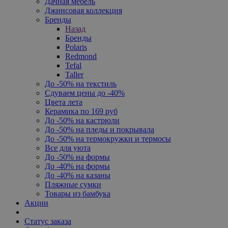
Дачная мебель
Джинсовая коллекция
Бренды
Назад
Бренды
Polaris
Redmond
Tefal
Taller
До -50% на текстиль
Сдуваем цены до -40%
Цвета лета
Керамика по 169 руб
До -50% на кастрюли
До -50% на пледы и покрывала
До -50% на термокружки и термосы
Все для уюта
До -50% на формы
До -40% на формы
До -40% на казаны
Пляжные сумки
Товары из бамбука
Акции
Статус заказа