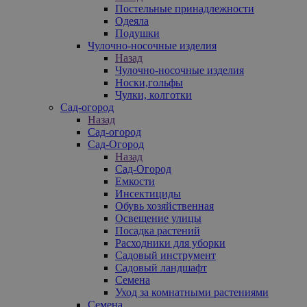
Постельные принадлежности
Одеяла
Подушки
Чулочно-носочные изделия
Назад
Чулочно-носочные изделия
Носки,гольфы
Чулки, колготки
Сад-огород
Назад
Сад-огород
Сад-Огород
Назад
Сад-Огород
Емкости
Инсектициды
Обувь хозяйственная
Освещение улицы
Посадка растений
Расходники для уборки
Садовый инструмент
Садовый ландшафт
Семена
Уход за комнатными растениями
Семена