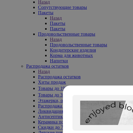
Назад
Сопутствующие товары
Пакеты
Назад
Пакеты
Пакеты
Продовольственные товары
Назад
Продовольственные товары
Кондитерские изделия
Корма для животных
Напитки
Распродажа остатков
Назад
Распродажа остатков
Хиты продаж
Товары до 199₽
Товары до 399₽
Этажерки, обувницы
Распродажа текстиля до -50%
Ликвидация до -70%
Антисептики
Керамика по 129 руб
Скидки до 70%
Детские товары