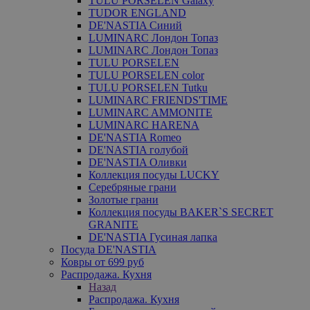
TULU PORSELEN Galaxy
TUDOR ENGLAND
DE'NASTIA Синий
LUMINARC Лондон Топаз
LUMINARC Лондон Топаз
TULU PORSELEN
TULU PORSELEN color
TULU PORSELEN Tutku
LUMINARC FRIENDS'TIME
LUMINARC AMMONITE
LUMINARC HARENA
DE'NASTIA Romeo
DE'NASTIA голубой
DE'NASTIA Оливки
Коллекция посуды LUCKY
Серебряные грани
Золотые грани
Коллекция посуды BAKER`S SECRET
GRANITE
DE'NASTIA Гусиная лапка
Посуда DE'NASTIA
Ковры от 699 руб
Распродажа. Кухня
Назад
Распродажа. Кухня