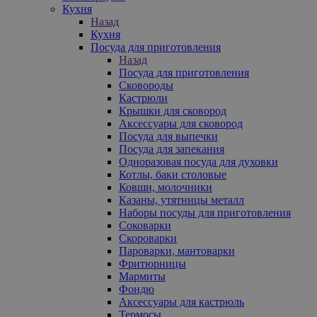
Кухня
Назад
Кухня
Посуда для приготовления
Назад
Посуда для приготовления
Сковороды
Кастрюли
Крышки для сковород
Аксессуары для сковород
Посуда для выпечки
Посуда для запекания
Одноразовая посуда для духовки
Котлы, баки столовые
Ковши, молочники
Казаны, утятницы металл
Наборы посуды для приготовления
Соковарки
Скороварки
Пароварки, мантоварки
Фритюрницы
Мармиты
Фондю
Аксессуары для кастрюль
Термосы