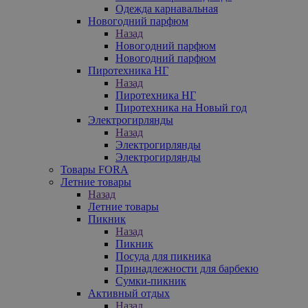
Одежда карнавальная
Новогодний парфюм
Назад
Новогодний парфюм
Новогодний парфюм
Пиротехника НГ
Назад
Пиротехника НГ
Пиротехника на Новый год
Электрогирлянды
Назад
Электрогирлянды
Электрогирлянды
Товары FORA
Летние товары
Назад
Летние товары
Пикник
Назад
Пикник
Посуда для пикника
Принадлежности для барбекю
Сумки-пикник
Активный отдых
Назад