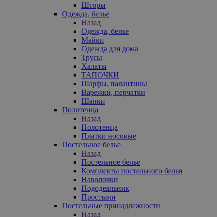
Шторы
Одежда, белье
Назад
Одежда, белье
Майки
Одежда для дома
Трусы
Халаты
ТАПОЧКИ
Шарфы, палантины
Варежки, перчатки
Шапки
Полотенца
Назад
Полотенца
Платки носовые
Постельное белье
Назад
Постельное белье
Комплекты постельного белья
Наволочки
Пододеяльник
Простыни
Постельные принадлежности
Назад