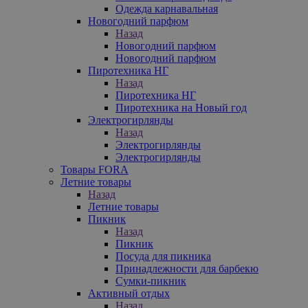
Одежда карнавальная
Новогодний парфюм
Назад
Новогодний парфюм
Новогодний парфюм
Пиротехника НГ
Назад
Пиротехника НГ
Пиротехника на Новый год
Электрогирлянды
Назад
Электрогирлянды
Электрогирлянды
Товары FORA
Летние товары
Назад
Летние товары
Пикник
Назад
Пикник
Посуда для пикника
Принадлежности для барбекю
Сумки-пикник
Активный отдых
Назад