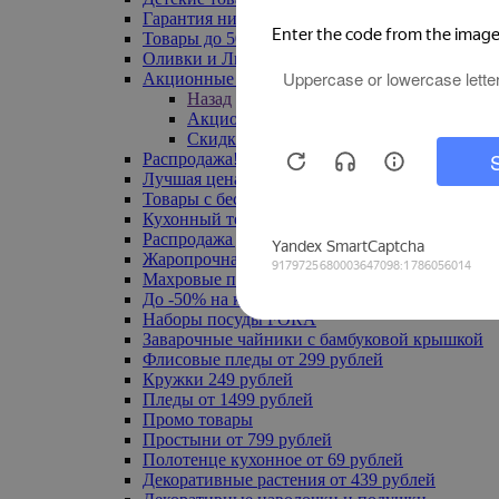
Гарантия низкой цены
Товары до 500 руб
Оливки и Лимоны
Акционные товары
Назад
Акционные товары
Скидка 20% по промокоду
Распродажа! Ульяновск до -70%
Лучшая цена
Товары с бесплатной доставкой
Кухонный текстиль
Распродажа до -50%
Жаропрочная посуда
Махровые полотенца
До -50% на ковры
Наборы посуды FORA
Заварочные чайники с бамбуковой крышкой
Флисовые пледы от 299 рублей
Кружки 249 рублей
Пледы от 1499 рублей
Промо товары
Простыни от 799 рублей
Полотенце кухонное от 69 рублей
Декоративные растения от 439 рублей