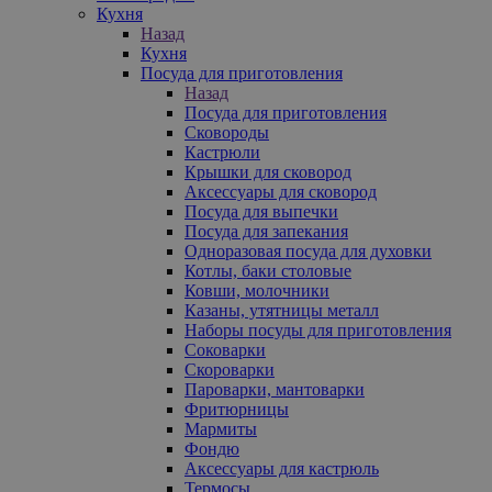
Кухня
Назад
Кухня
Посуда для приготовления
Назад
Посуда для приготовления
Сковороды
Кастрюли
Крышки для сковород
Аксессуары для сковород
Посуда для выпечки
Посуда для запекания
Одноразовая посуда для духовки
Котлы, баки столовые
Ковши, молочники
Казаны, утятницы металл
Наборы посуды для приготовления
Соковарки
Скороварки
Пароварки, мантоварки
Фритюрницы
Мармиты
Фондю
Аксессуары для кастрюль
Термосы