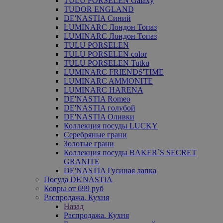
TULU PORSELEN Galaxy
TUDOR ENGLAND
DE'NASTIA Синий
LUMINARC Лондон Топаз
LUMINARC Лондон Топаз
TULU PORSELEN
TULU PORSELEN color
TULU PORSELEN Tutku
LUMINARC FRIENDS'TIME
LUMINARC AMMONITE
LUMINARC HARENA
DE'NASTIA Romeo
DE'NASTIA голубой
DE'NASTIA Оливки
Коллекция посуды LUCKY
Серебряные грани
Золотые грани
Коллекция посуды BAKER`S SECRET
GRANITE
DE'NASTIA Гусиная лапка
Посуда DE'NASTIA
Ковры от 699 руб
Распродажа. Кухня
Назад
Распродажа. Кухня