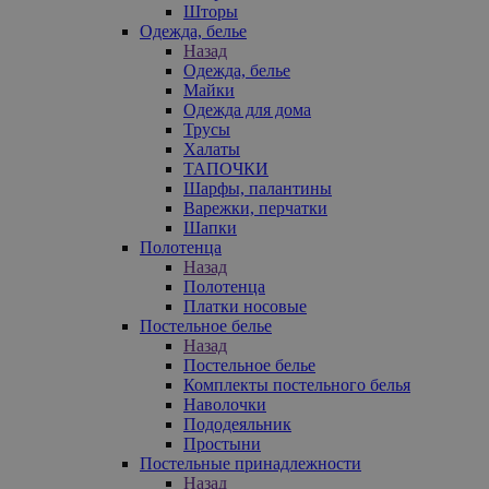
Шторы
Одежда, белье
Назад
Одежда, белье
Майки
Одежда для дома
Трусы
Халаты
ТАПОЧКИ
Шарфы, палантины
Варежки, перчатки
Шапки
Полотенца
Назад
Полотенца
Платки носовые
Постельное белье
Назад
Постельное белье
Комплекты постельного белья
Наволочки
Пододеяльник
Простыни
Постельные принадлежности
Назад