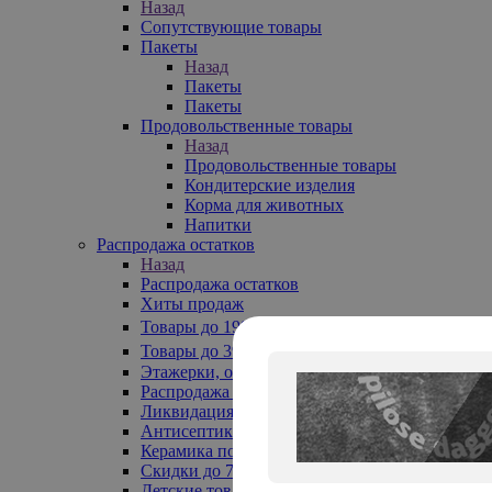
Назад
Сопутствующие товары
Пакеты
Назад
Пакеты
Пакеты
Продовольственные товары
Назад
Продовольственные товары
Кондитерские изделия
Корма для животных
Напитки
Распродажа остатков
Назад
Распродажа остатков
Хиты продаж
Товары до 199₽
Товары до 399₽
Этажерки, обувницы
Распродажа текстиля до -50%
Ликвидация до -70%
Антисептики
Керамика по 129 руб
Скидки до 70%
Детские товары