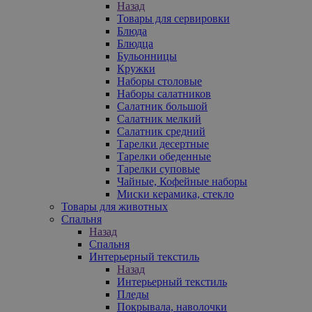
Назад
Товары для сервировки
Блюда
Блюдца
Бульонницы
Кружки
Наборы столовые
Наборы салатников
Салатник большой
Салатник мелкий
Салатник средний
Тарелки десертные
Тарелки обеденные
Тарелки суповые
Чайные, Кофейные наборы
Миски керамика, стекло
Товары для животных
Спальня
Назад
Спальня
Интерьерный текстиль
Назад
Интерьерный текстиль
Пледы
Покрывала, наволочки