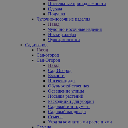
Постельные принадлежности
Одеяла
Подушки
Чулочно-носочные изделия
Назад
Чулочно-носочные изделия
Носки,гольфы
Чулки, колготки
Сад-огород
Назад
Сад-огород
Сад-Огород
Назад
Сад-Огород
Емкости
Инсектициды
Обувь хозяйственная
Освещение улицы
Посадка растений
Расходники для уборки
Садовый инструмент
Садовый ландшафт
Семена
Уход за комнатными растениями
Семена