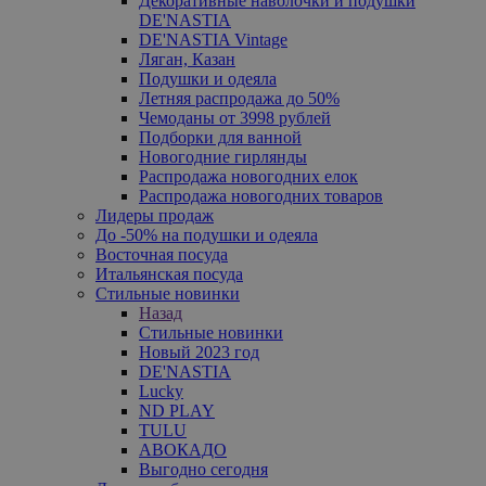
Декоративные наволочки и подушки
DE'NASTIA
DE'NASTIA Vintage
Ляган, Казан
Подушки и одеяла
Летняя распродажа до 50%
Чемоданы от 3998 рублей
Подборки для ванной
Новогодние гирлянды
Распродажа новогодних елок
Распродажа новогодних товаров
Лидеры продаж
До -50% на подушки и одеяла
Восточная посуда
Итальянская посуда
Стильные новинки
Назад
Стильные новинки
Новый 2023 год
DE'NASTIA
Lucky
ND PLAY
TULU
АВОКАДО
Выгодно сегодня