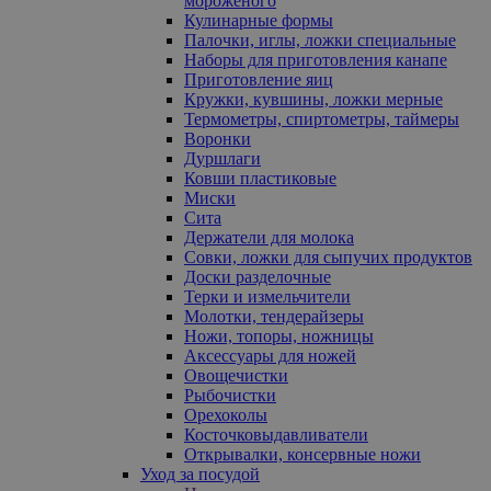
мороженого
Кулинарные формы
Палочки, иглы, ложки специальные
Наборы для приготовления канапе
Приготовление яиц
Кружки, кувшины, ложки мерные
Термометры, спиртометры, таймеры
Воронки
Дуршлаги
Ковши пластиковые
Миски
Сита
Держатели для молока
Совки, ложки для сыпучих продуктов
Доски разделочные
Терки и измельчители
Молотки, тендерайзеры
Ножи, топоры, ножницы
Аксессуары для ножей
Овощечистки
Рыбочистки
Орехоколы
Косточковыдавливатели
Открывалки, консервные ножи
Уход за посудой