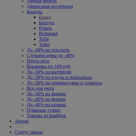
Дачная мебель
Джинсовая коллекция
Бренды
Назад
Бренды
Polaris
Redmond
Tefal
Taller
До -50% на текстиль
Сдуваем цены до -40%
Цвета лета
Керамика по 169 руб
До -50% на кастрюли
До -50% на пледы и покрывала
До -50% на термокружки и термосы
Все для уюта
До -50% на формы
До -40% на формы
До -40% на казаны
Пляжные сумки
Товары из бамбука
Акции
Статус заказа