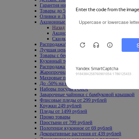
Гарантия низкой цены
Товары до 500 руб
Оливки и Лимоны
Акционные товары
Назад
Акционные товары
Скидка 20% по промокоду
Распродажа! Ульяновск до -70%
Лучшая цена
Товары с бесплатной доставкой
Кухонный текстиль
Распродажа до -50%
Жаропрочная посуда
Махровые полотенца
До -50% на ковры
Наборы посуды FORA
Заварочные чайники с бамбуковой крышкой
Флисовые пледы от 299 рублей
Кружки 249 рублей
Пледы от 1499 рублей
Промо товары
Простыни от 799 рублей
Полотенце кухонное от 69 рублей
Декоративные растения от 439 рублей