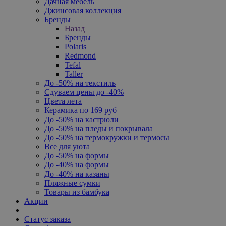
Дачная мебель
Джинсовая коллекция
Бренды
Назад
Бренды
Polaris
Redmond
Tefal
Taller
До -50% на текстиль
Сдуваем цены до -40%
Цвета лета
Керамика по 169 руб
До -50% на кастрюли
До -50% на пледы и покрывала
До -50% на термокружки и термосы
Все для уюта
До -50% на формы
До -40% на формы
До -40% на казаны
Пляжные сумки
Товары из бамбука
Акции
Статус заказа