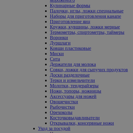
мороженого
Кулинарные формы
Палочки, иглы, ложки специальные
Наборы для приготовления канапе
Приготовление яиц
Кружки, кувшины, ложки мерные
Термометры, спиртометры, таймеры
Воронки
Дуршлаги
Ковши пластиковые
Миски
Сита
Держатели для молока
Совки, ложки для сыпучих продуктов
Доски разделочные
Терки и измельчители
Молотки, тендерайзеры
Ножи, топоры, ножницы
Аксессуары для ножей
Овощечистки
Рыбочистки
Орехоколы
Косточковыдавливатели
Открывалки, консервные ножи
Уход за посудой