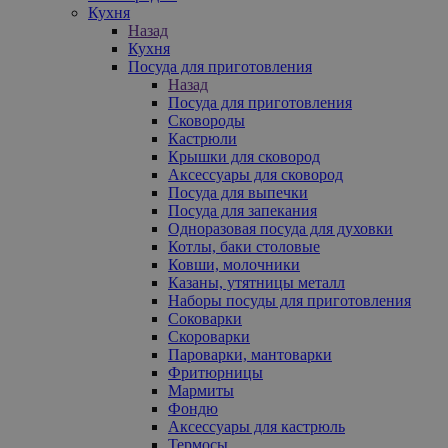
Кухня
Назад
Кухня
Посуда для приготовления
Назад
Посуда для приготовления
Сковороды
Кастрюли
Крышки для сковород
Аксессуары для сковород
Посуда для выпечки
Посуда для запекания
Одноразовая посуда для духовки
Котлы, баки столовые
Ковши, молочники
Казаны, утятницы металл
Наборы посуды для приготовления
Соковарки
Скороварки
Пароварки, мантоварки
Фритюрницы
Мармиты
Фондю
Аксессуары для кастрюль
Термосы