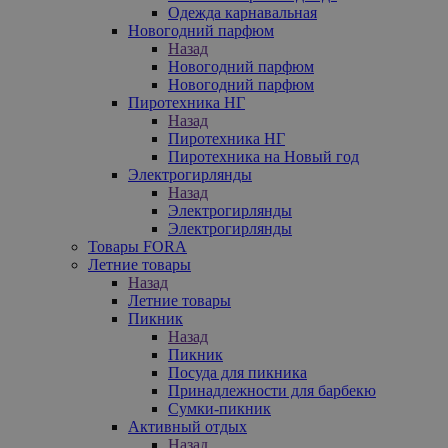
Одежда карнавальная
Новогодний парфюм
Назад
Новогодний парфюм
Новогодний парфюм
Пиротехника НГ
Назад
Пиротехника НГ
Пиротехника на Новый год
Электрогирлянды
Назад
Электрогирлянды
Электрогирлянды
Товары FORA
Летние товары
Назад
Летние товары
Пикник
Назад
Пикник
Посуда для пикника
Принадлежности для барбекю
Сумки-пикник
Активный отдых
Назад