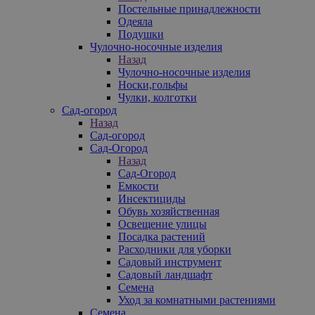
Постельные принадлежности
Одеяла
Подушки
Чулочно-носочные изделия
Назад
Чулочно-носочные изделия
Носки,гольфы
Чулки, колготки
Сад-огород
Назад
Сад-огород
Сад-Огород
Назад
Сад-Огород
Емкости
Инсектициды
Обувь хозяйственная
Освещение улицы
Посадка растений
Расходники для уборки
Садовый инструмент
Садовый ландшафт
Семена
Уход за комнатными растениями
Семена