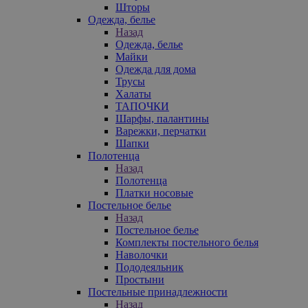
Шторы
Одежда, белье
Назад
Одежда, белье
Майки
Одежда для дома
Трусы
Халаты
ТАПОЧКИ
Шарфы, палантины
Варежки, перчатки
Шапки
Полотенца
Назад
Полотенца
Платки носовые
Постельное белье
Назад
Постельное белье
Комплекты постельного белья
Наволочки
Пододеяльник
Простыни
Постельные принадлежности
Назад