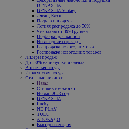
Декоративные наволочки и подушки
DE'NASTIA
DE'NASTIA Vintage
Ляган, Казан
Подушки и одеяла
Летняя распродажа до 50%
Чемоданы от 3998 рублей
Подборки для ванной
Новогодние гирлянды
Распродажа новогодних елок
Распродажа новогодних товаров
Лидеры продаж
До -50% на подушки и одеяла
Восточная посуда
Итальянская посуда
Стильные новинки
Назад
Стильные новинки
Новый 2023 год
DE'NASTIA
Lucky
ND PLAY
TULU
АВОКАДО
Выгодно сегодня