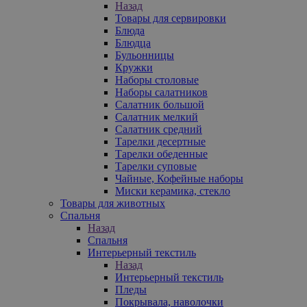
Назад
Товары для сервировки
Блюда
Блюдца
Бульонницы
Кружки
Наборы столовые
Наборы салатников
Салатник большой
Салатник мелкий
Салатник средний
Тарелки десертные
Тарелки обеденные
Тарелки суповые
Чайные, Кофейные наборы
Миски керамика, стекло
Товары для животных
Спальня
Назад
Спальня
Интерьерный текстиль
Назад
Интерьерный текстиль
Пледы
Покрывала, наволочки