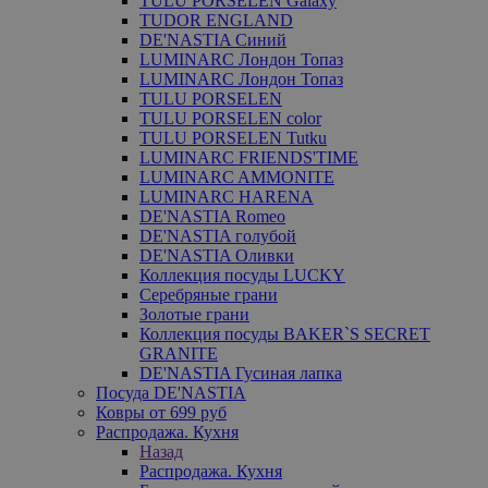
TULU PORSELEN Galaxy
TUDOR ENGLAND
DE'NASTIA Синий
LUMINARC Лондон Топаз
LUMINARC Лондон Топаз
TULU PORSELEN
TULU PORSELEN color
TULU PORSELEN Tutku
LUMINARC FRIENDS'TIME
LUMINARC AMMONITE
LUMINARC HARENA
DE'NASTIA Romeo
DE'NASTIA голубой
DE'NASTIA Оливки
Коллекция посуды LUCKY
Серебряные грани
Золотые грани
Коллекция посуды BAKER`S SECRET
GRANITE
DE'NASTIA Гусиная лапка
Посуда DE'NASTIA
Ковры от 699 руб
Распродажа. Кухня
Назад
Распродажа. Кухня