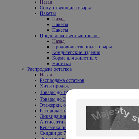
Назад
Сопутствующие товары
Пакеты
Назад
Пакеты
Пакеты
Продовольственные товары
Назад
Продовольственные товары
Кондитерские изделия
Корма для животных
Напитки
Распродажа остатков
Назад
Распродажа остатков
Хиты продаж
Товары до 199₽
Товары до 399₽
Этажерки, обувницы
Распродажа текстиля до -50%
Ликвидация до -70%
Антисептики
Керамика по 129 руб
Скидки до 70%
Детские товары