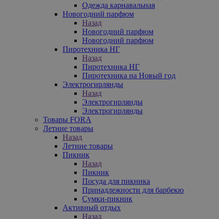
Одежда карнавальная
Новогодний парфюм
Назад
Новогодний парфюм
Новогодний парфюм
Пиротехника НГ
Назад
Пиротехника НГ
Пиротехника на Новый год
Электрогирлянды
Назад
Электрогирлянды
Электрогирлянды
Товары FORA
Летние товары
Назад
Летние товары
Пикник
Назад
Пикник
Посуда для пикника
Принадлежности для барбекю
Сумки-пикник
Активный отдых
Назад