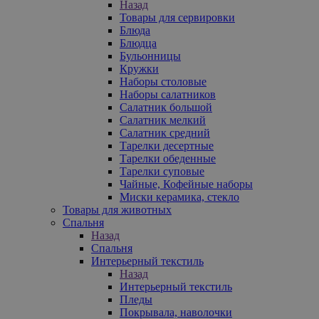
Назад
Товары для сервировки
Блюда
Блюдца
Бульонницы
Кружки
Наборы столовые
Наборы салатников
Салатник большой
Салатник мелкий
Салатник средний
Тарелки десертные
Тарелки обеденные
Тарелки суповые
Чайные, Кофейные наборы
Миски керамика, стекло
Товары для животных
Спальня
Назад
Спальня
Интерьерный текстиль
Назад
Интерьерный текстиль
Пледы
Покрывала, наволочки