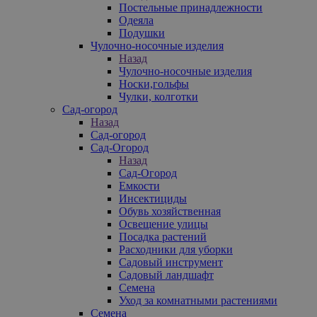
Постельные принадлежности
Одеяла
Подушки
Чулочно-носочные изделия
Назад
Чулочно-носочные изделия
Носки,гольфы
Чулки, колготки
Сад-огород
Назад
Сад-огород
Сад-Огород
Назад
Сад-Огород
Емкости
Инсектициды
Обувь хозяйственная
Освещение улицы
Посадка растений
Расходники для уборки
Садовый инструмент
Садовый ландшафт
Семена
Уход за комнатными растениями
Семена