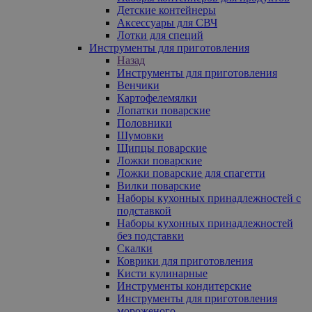
Детские контейнеры
Аксессуары для СВЧ
Лотки для специй
Инструменты для приготовления
Назад
Инструменты для приготовления
Венчики
Картофелемялки
Лопатки поварские
Половники
Шумовки
Щипцы поварские
Ложки поварские
Ложки поварские для спагетти
Вилки поварские
Наборы кухонных принадлежностей с
подставкой
Наборы кухонных принадлежностей
без подставки
Скалки
Коврики для приготовления
Кисти кулинарные
Инструменты кондитерские
Инструменты для приготовления
мороженого