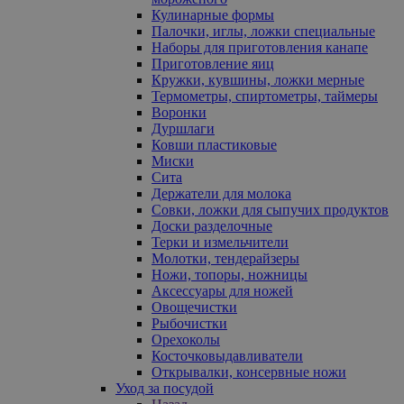
Кулинарные формы
Палочки, иглы, ложки специальные
Наборы для приготовления канапе
Приготовление яиц
Кружки, кувшины, ложки мерные
Термометры, спиртометры, таймеры
Воронки
Дуршлаги
Ковши пластиковые
Миски
Сита
Держатели для молока
Совки, ложки для сыпучих продуктов
Доски разделочные
Терки и измельчители
Молотки, тендерайзеры
Ножи, топоры, ножницы
Аксессуары для ножей
Овощечистки
Рыбочистки
Орехоколы
Косточковыдавливатели
Открывалки, консервные ножи
Уход за посудой