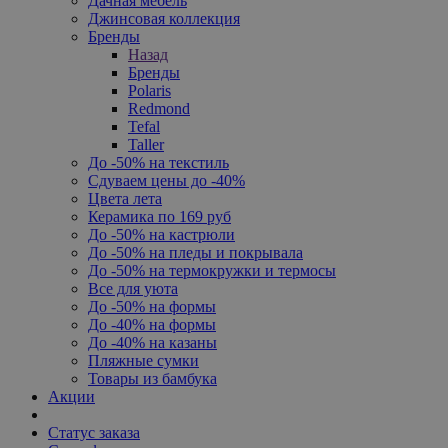
Дачная мебель
Джинсовая коллекция
Бренды
Назад
Бренды
Polaris
Redmond
Tefal
Taller
До -50% на текстиль
Сдуваем цены до -40%
Цвета лета
Керамика по 169 руб
До -50% на кастрюли
До -50% на пледы и покрывала
До -50% на термокружки и термосы
Все для уюта
До -50% на формы
До -40% на формы
До -40% на казаны
Пляжные сумки
Товары из бамбука
Акции
Статус заказа