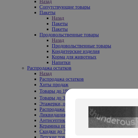
Назад
Сопутствующие товары
Пакеты
Назад
Пакеты
Пакеты
Продовольственные товары
Назад
Продовольственные товары
Кондитерские изделия
Корма для животных
Напитки
Распродажа остатков
Назад
Распродажа остатков
Хиты продаж
Товары до 199₽
Товары до 399₽
Этажерки, обувницы
Распродажа текстиля до -50%
Ликвидация до -70%
Антисептики
Керамика по 129 руб
Скидки до 70%
Детские товары