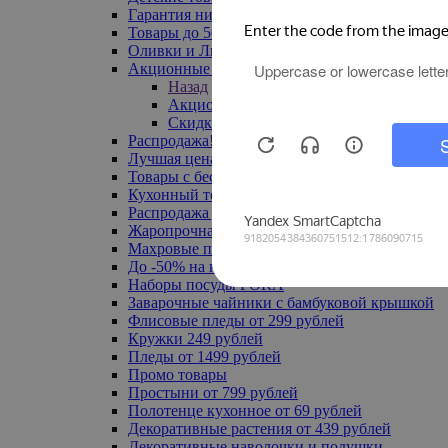
Гарантия низкой цены
Товары до 500 руб
Оливки и Лимоны
Акционные товары
Назад
Акционные товары
Скидка 20% по промокоду
Распродажа! Ульяновск до -70%
Лучшая цена
Товары с бесплатной доставкой
Кухонный текстиль
Распродажа до -50%
Жаропрочная посуда
Махровые полотенца
До -50% на ковры
Наборы посуды FORA
Заварочные чайники с бамбуковой крышкой
Флисовые пледы от 299 рублей
Кружки 249 рублей
Пледы от 1499 рублей
Промо товары
Простыни от 799 рублей
Полотенце кухонное от 69 рублей
Декоративные растения от 439 рублей
Декоративные наволочки и подушки