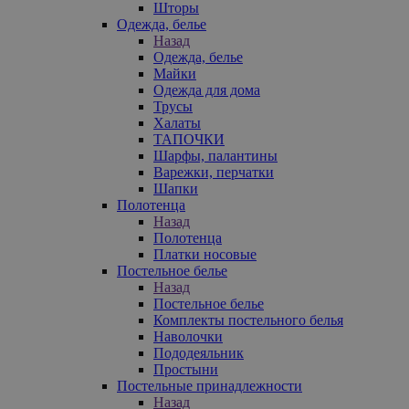
Шторы
Одежда, белье
Назад
Одежда, белье
Майки
Одежда для дома
Трусы
Халаты
ТАПОЧКИ
Шарфы, палантины
Варежки, перчатки
Шапки
Полотенца
Назад
Полотенца
Платки носовые
Постельное белье
Назад
Постельное белье
Комплекты постельного белья
Наволочки
Пододеяльник
Простыни
Постельные принадлежности
Назад