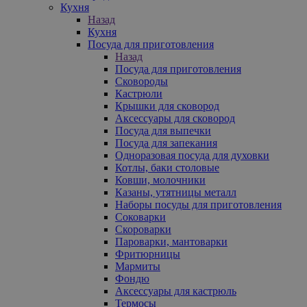
Кухня
Назад
Кухня
Посуда для приготовления
Назад
Посуда для приготовления
Сковороды
Кастрюли
Крышки для сковород
Аксессуары для сковород
Посуда для выпечки
Посуда для запекания
Одноразовая посуда для духовки
Котлы, баки столовые
Ковши, молочники
Казаны, утятницы металл
Наборы посуды для приготовления
Соковарки
Скороварки
Пароварки, мантоварки
Фритюрницы
Мармиты
Фондю
Аксессуары для кастрюль
Термосы