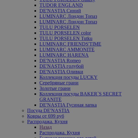
TUDOR ENGLAND
DE'NASTIA Синий
LUMINARC Лондон Топаз
LUMINARC Лондон Топаз
TULU PORSELEN
TULU PORSELEN color
TULU PORSELEN Tutku
LUMINARC FRIENDS'TIME
LUMINARC AMMONITE
LUMINARC HARENA
DE'NASTIA Romeo
DE'NASTIA голубой
DE'NASTIA Оливки
Коллекция посуды LUCKY
Серебряные грани
Золотые грани
Коллекция посуды BAKER`S SECRET
GRANITE
DE'NASTIA Гусиная лапка
Посуда DE'NASTIA
Ковры от 699 руб
Распродажа. Кухня
Назад
Распродажа. Кухня