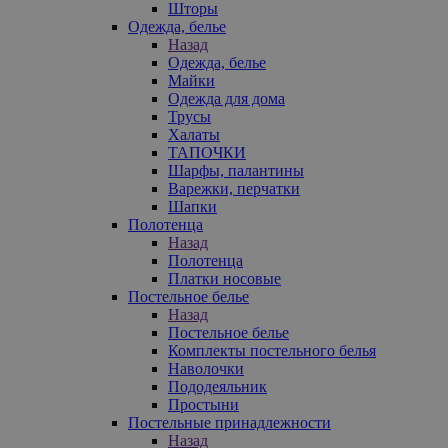
Шторы
Одежда, белье
Назад
Одежда, белье
Майки
Одежда для дома
Трусы
Халаты
ТАПОЧКИ
Шарфы, палантины
Варежки, перчатки
Шапки
Полотенца
Назад
Полотенца
Платки носовые
Постельное белье
Назад
Постельное белье
Комплекты постельного белья
Наволочки
Пододеяльник
Простыни
Постельные принадлежности
Назад