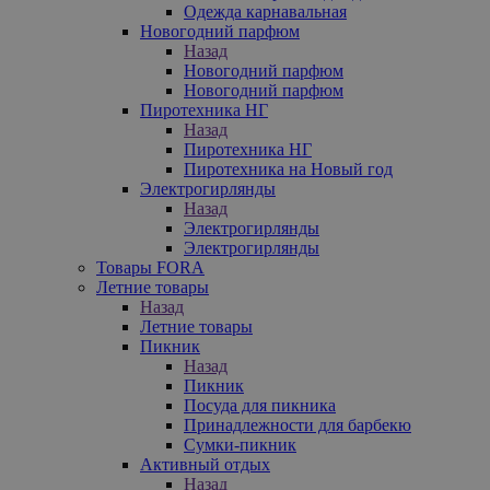
Одежда карнавальная
Новогодний парфюм
Назад
Новогодний парфюм
Новогодний парфюм
Пиротехника НГ
Назад
Пиротехника НГ
Пиротехника на Новый год
Электрогирлянды
Назад
Электрогирлянды
Электрогирлянды
Товары FORA
Летние товары
Назад
Летние товары
Пикник
Назад
Пикник
Посуда для пикника
Принадлежности для барбекю
Сумки-пикник
Активный отдых
Назад