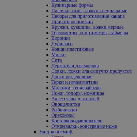
Кулинарные формы
Палочки, иглы, ложки специальные
Наборы для приготовления канапе
Приготовление яиц
Кружки, кувшины, ложки мерные
Термометры, спиртометры, таймеры
Воронки
Дуршлаги
Ковши пластиковые
Миски
Сита
Держатели для молока
Совки, ложки для сыпучих продуктов
Доски разделочные
Терки и измельчители
Молотки, тендерайзеры
Ножи, топоры, ножницы
Аксессуары для ножей
Овощечистки
Рыбочистки
Орехоколы
Косточковыдавливатели
Открывалки, консервные ножи
Уход за посудой