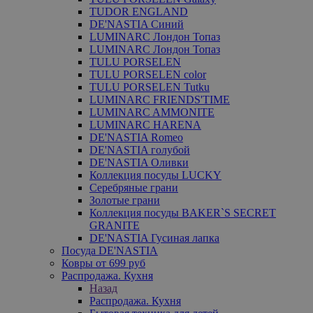
TUDOR ENGLAND
DE'NASTIA Синий
LUMINARC Лондон Топаз
LUMINARC Лондон Топаз
TULU PORSELEN
TULU PORSELEN color
TULU PORSELEN Tutku
LUMINARC FRIENDS'TIME
LUMINARC AMMONITE
LUMINARC HARENA
DE'NASTIA Romeo
DE'NASTIA голубой
DE'NASTIA Оливки
Коллекция посуды LUCKY
Серебряные грани
Золотые грани
Коллекция посуды BAKER`S SECRET
GRANITE
DE'NASTIA Гусиная лапка
Посуда DE'NASTIA
Ковры от 699 руб
Распродажа. Кухня
Назад
Распродажа. Кухня