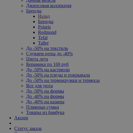
Дачная мебель
Джинсовая коллекция
Бренды
Назад
Бренды
Polaris
Redmond
Tefal
Taller
До -50% на текстиль
Сдуваем цены до -40%
Цвета лета
Керамика по 169 руб
До -50% на кастрюли
До -50% на пледы и покрывала
До -50% на термокружки и термосы
Все для уюта
До -50% на формы
До -40% на формы
До -40% на казаны
Пляжные сумки
Товары из бамбука
Акции
Статус заказа