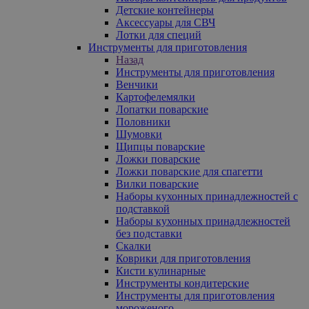
Детские контейнеры
Аксессуары для СВЧ
Лотки для специй
Инструменты для приготовления
Назад
Инструменты для приготовления
Венчики
Картофелемялки
Лопатки поварские
Половники
Шумовки
Щипцы поварские
Ложки поварские
Ложки поварские для спагетти
Вилки поварские
Наборы кухонных принадлежностей с
подставкой
Наборы кухонных принадлежностей
без подставки
Скалки
Коврики для приготовления
Кисти кулинарные
Инструменты кондитерские
Инструменты для приготовления
мороженого