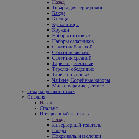
Назад
Товары для сервировки
Блюда
Блюдца
Бульонницы
Кружки
Наборы столовые
Наборы салатников
Салатник большой
Салатник мелкий
Салатник средний
Тарелки десертные
Тарелки обеденные
Тарелки суповые
Чайные, Кофейные наборы
Миски керамика, стекло
Товары для животных
Спальня
Назад
Спальня
Интерьерный текстиль
Назад
Интерьерный текстиль
Пледы
Покрывала, наволочки