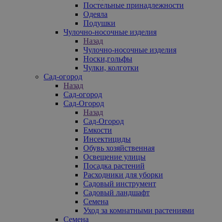
Постельные принадлежности
Одеяла
Подушки
Чулочно-носочные изделия
Назад
Чулочно-носочные изделия
Носки,гольфы
Чулки, колготки
Сад-огород
Назад
Сад-огород
Сад-Огород
Назад
Сад-Огород
Емкости
Инсектициды
Обувь хозяйственная
Освещение улицы
Посадка растений
Расходники для уборки
Садовый инструмент
Садовый ландшафт
Семена
Уход за комнатными растениями
Семена