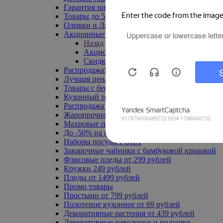
Гарантия низкой цены
Товары до 500 руб
Оливки и Лимоны
Акционные товары
Назад
Акционные товары
Скидка 20% по промокоду
Распродажа! Ульяновск до -70%
Лучшая цена
Товары с бесплатной доставкой
Кухонный текстиль
Распродажа до -50%
Жаропрочная посуда
Махровые полотенца
До -50% на ковры
Наборы посуды FORA
Заварочные чайники с бамбуковой крышкой
Флисовые пледы от 299 рублей
Кружки 249 рублей
Пледы от 1499 рублей
Промо товары
Простыни от 799 рублей
Полотенце кухонное от 69 рублей
Декоративные растения от 439 рублей
Декоративные наволочки и подушки