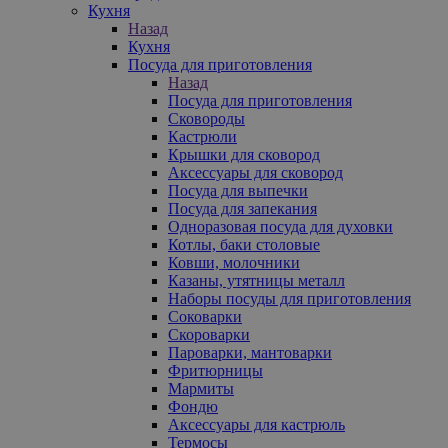
Кухня
Назад
Кухня
Посуда для приготовления
Назад
Посуда для приготовления
Сковороды
Кастрюли
Крышки для сковород
Аксессуары для сковород
Посуда для выпечки
Посуда для запекания
Одноразовая посуда для духовки
Котлы, баки столовые
Ковши, молочники
Казаны, утятницы металл
Наборы посуды для приготовления
Соковарки
Скороварки
Пароварки, мантоварки
Фритюрницы
Мармиты
Фондю
Аксессуары для кастрюль
Термосы