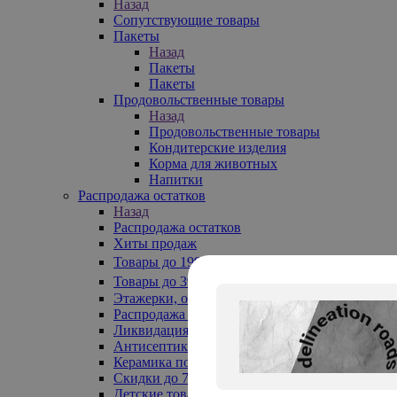
Назад
Сопутствующие товары
Пакеты
Назад
Пакеты
Пакеты
Продовольственные товары
Назад
Продовольственные товары
Кондитерские изделия
Корма для животных
Напитки
Распродажа остатков
Назад
Распродажа остатков
Хиты продаж
Товары до 199₽
Товары до 399₽
Этажерки, обувницы
Распродажа текстиля до -50%
Ликвидация до -70%
Антисептики
Керамика по 129 руб
Скидки до 70%
Детские товары