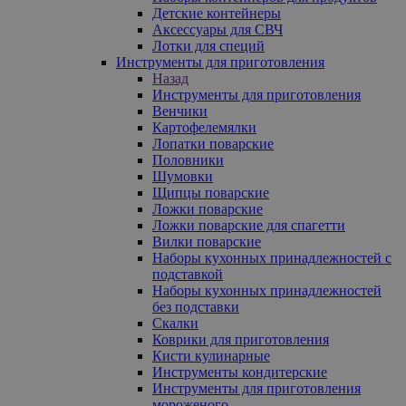
Детские контейнеры
Аксессуары для СВЧ
Лотки для специй
Инструменты для приготовления
Назад
Инструменты для приготовления
Венчики
Картофелемялки
Лопатки поварские
Половники
Шумовки
Щипцы поварские
Ложки поварские
Ложки поварские для спагетти
Вилки поварские
Наборы кухонных принадлежностей с
подставкой
Наборы кухонных принадлежностей
без подставки
Скалки
Коврики для приготовления
Кисти кулинарные
Инструменты кондитерские
Инструменты для приготовления
мороженого