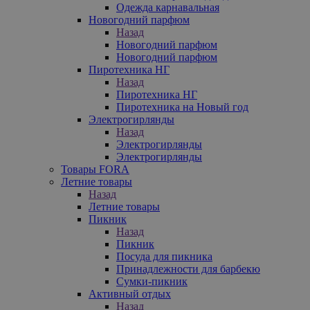
Одежда карнавальная
Новогодний парфюм
Назад
Новогодний парфюм
Новогодний парфюм
Пиротехника НГ
Назад
Пиротехника НГ
Пиротехника на Новый год
Электрогирлянды
Назад
Электрогирлянды
Электрогирлянды
Товары FORA
Летние товары
Назад
Летние товары
Пикник
Назад
Пикник
Посуда для пикника
Принадлежности для барбекю
Сумки-пикник
Активный отдых
Назад