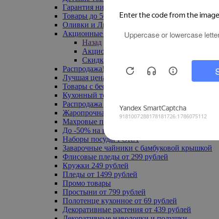
Гарантия низкой цены
Товары до 500 руб
Оливки и Лимоны
Акционные товары
Назад
Акционные товары
Скидка 20% по промокоду
Распродажа! Ульяновск до -70%
Лучшая цена
Товары с бесплатной доставкой
Кухонный текстиль
Распродажа до -50%
Жаропрочная посуда
Махровые полотенца
До -50% на ковры
Наборы посуды FORA
Заварочные чайники с бамбуковой крышкой
Флисовые пледы от 299 рублей
Кружки 249 рублей
Пледы от 1499 рублей
Промо товары
Простыни от 799 рублей
Полотенце кухонное от 69 рублей
Декоративные растения от 439 рублей
Декоративные наволочки и подушки