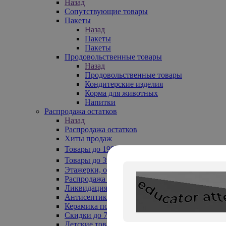
Назад
Сопутствующие товары
Пакеты
Назад
Пакеты
Пакеты
Продовольственные товары
Назад
Продовольственные товары
Кондитерские изделия
Корма для животных
Напитки
Распродажа остатков
Назад
Распродажа остатков
Хиты продаж
Товары до 199₽
Товары до 399₽
Этажерки, обувницы
Распродажа текстиля до -50%
Ликвидация до -70%
Антисептики
Керамика по 129 руб
Скидки до 70%
Детские товары