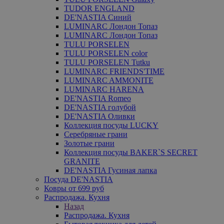
TUDOR ENGLAND
DE'NASTIA Синий
LUMINARC Лондон Топаз
LUMINARC Лондон Топаз
TULU PORSELEN
TULU PORSELEN color
TULU PORSELEN Tutku
LUMINARC FRIENDS'TIME
LUMINARC AMMONITE
LUMINARC HARENA
DE'NASTIA Romeo
DE'NASTIA голубой
DE'NASTIA Оливки
Коллекция посуды LUCKY
Серебряные грани
Золотые грани
Коллекция посуды BAKER`S SECRET
GRANITE
DE'NASTIA Гусиная лапка
Посуда DE'NASTIA
Ковры от 699 руб
Распродажа. Кухня
Назад
Распродажа. Кухня