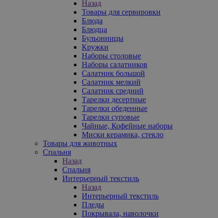
Назад
Товары для сервировки
Блюда
Блюдца
Бульонницы
Кружки
Наборы столовые
Наборы салатников
Салатник большой
Салатник мелкий
Салатник средний
Тарелки десертные
Тарелки обеденные
Тарелки суповые
Чайные, Кофейные наборы
Миски керамика, стекло
Товары для животных
Спальня
Назад
Спальня
Интерьерный текстиль
Назад
Интерьерный текстиль
Пледы
Покрывала, наволочки