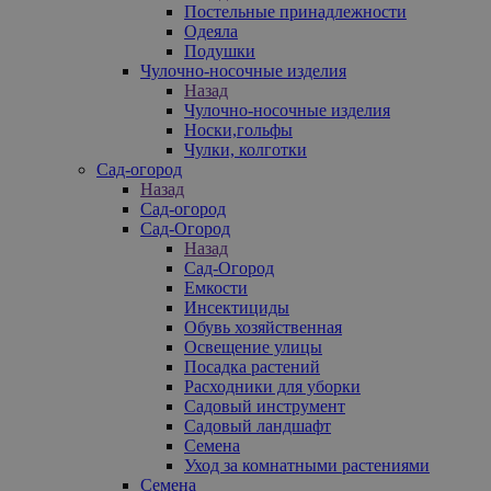
Постельные принадлежности
Одеяла
Подушки
Чулочно-носочные изделия
Назад
Чулочно-носочные изделия
Носки,гольфы
Чулки, колготки
Сад-огород
Назад
Сад-огород
Сад-Огород
Назад
Сад-Огород
Емкости
Инсектициды
Обувь хозяйственная
Освещение улицы
Посадка растений
Расходники для уборки
Садовый инструмент
Садовый ландшафт
Семена
Уход за комнатными растениями
Семена