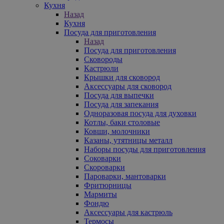
Кухня
Назад
Кухня
Посуда для приготовления
Назад
Посуда для приготовления
Сковороды
Кастрюли
Крышки для сковород
Аксессуары для сковород
Посуда для выпечки
Посуда для запекания
Одноразовая посуда для духовки
Котлы, баки столовые
Ковши, молочники
Казаны, утятницы металл
Наборы посуды для приготовления
Соковарки
Скороварки
Пароварки, мантоварки
Фритюрницы
Мармиты
Фондю
Аксессуары для кастрюль
Термосы