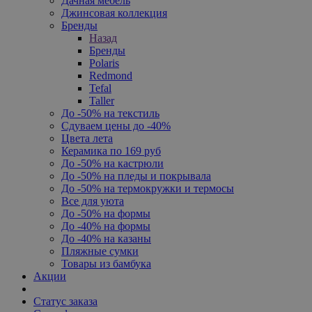
Дачная мебель
Джинсовая коллекция
Бренды
Назад
Бренды
Polaris
Redmond
Tefal
Taller
До -50% на текстиль
Сдуваем цены до -40%
Цвета лета
Керамика по 169 руб
До -50% на кастрюли
До -50% на пледы и покрывала
До -50% на термокружки и термосы
Все для уюта
До -50% на формы
До -40% на формы
До -40% на казаны
Пляжные сумки
Товары из бамбука
Акции
Статус заказа