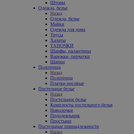
Шторы
Одежда, белье
Назад
Одежда, белье
Майки
Одежда для дома
Трусы
Халаты
ТАПОЧКИ
Шарфы, палантины
Варежки, перчатки
Шапки
Полотенца
Назад
Полотенца
Платки носовые
Постельное белье
Назад
Постельное белье
Комплекты постельного белья
Наволочки
Пододеяльник
Простыни
Постельные принадлежности
Назад