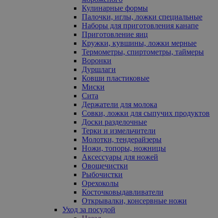
Кулинарные формы
Палочки, иглы, ложки специальные
Наборы для приготовления канапе
Приготовление яиц
Кружки, кувшины, ложки мерные
Термометры, спиртометры, таймеры
Воронки
Дуршлаги
Ковши пластиковые
Миски
Сита
Держатели для молока
Совки, ложки для сыпучих продуктов
Доски разделочные
Терки и измельчители
Молотки, тендерайзеры
Ножи, топоры, ножницы
Аксессуары для ножей
Овощечистки
Рыбочистки
Орехоколы
Косточковыдавливатели
Открывалки, консервные ножи
Уход за посудой