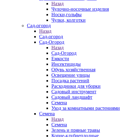
Назад
Чулочно-носочные изделия
Носки,гольфы
Чулки, колготки
Сад-огород
Назад
Сад-огород
Сад-Огород
Назад
Сад-Огород
Емкости
Инсектициды
Обувь хозяйственная
Освещение улицы
Посадка растений
Расходники для уборки
Садовый инструмент
Садовый ландшафт
Семена
Уход за комнатными растениями
Семена
Назад
Семена
Зелень и пряные травы
Корне-клубнеплодные