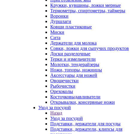
Кружки, кувшины, ложки мерные
Термометры, спиртометры, таймеры
Воронки
Дуршлаги
Ковши пластиковые
Миски
Сита
Держатели для молока
Совки, ложки для сыпучих продуктов
Доски разделочные
Терки и измельчители
Молотки, тендерайзеры
Ножи, топоры, ножницы
Аксессуары для ножей
Овощечистки
Рыбочистки
Орехоколы
Косточковыдавливатели
Открывалки, консервные ножи
Уход за посудой
Назад
Уход за посудой
Подставки, держатели для посуды
Подставки, держатели, клипсы для