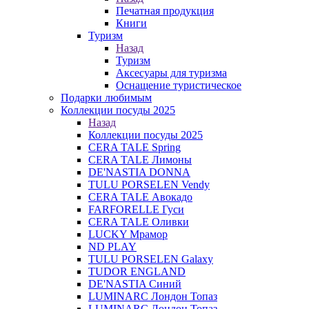
Печатная продукция
Книги
Туризм
Назад
Туризм
Аксесуары для туризма
Оснащение туристическое
Подарки любимым
Коллекции посуды 2025
Назад
Коллекции посуды 2025
CERA TALE Spring
CERA TALE Лимоны
DE'NASTIA DONNA
TULU PORSELEN Vendy
CERA TALE Авокадо
FARFORELLE Гуси
CERA TALE Оливки
LUCKY Мрамор
ND PLAY
TULU PORSELEN Galaxy
TUDOR ENGLAND
DE'NASTIA Синий
LUMINARC Лондон Топаз
LUMINARC Лондон Топаз