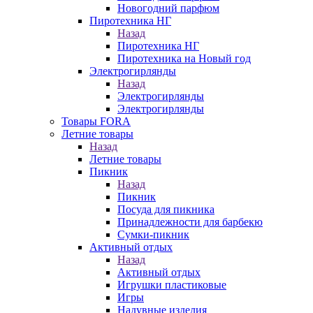
Новогодний парфюм
Пиротехника НГ
Назад
Пиротехника НГ
Пиротехника на Новый год
Электрогирлянды
Назад
Электрогирлянды
Электрогирлянды
Товары FORA
Летние товары
Назад
Летние товары
Пикник
Назад
Пикник
Посуда для пикника
Принадлежности для барбекю
Сумки-пикник
Активный отдых
Назад
Активный отдых
Игрушки пластиковые
Игры
Надувные изделия