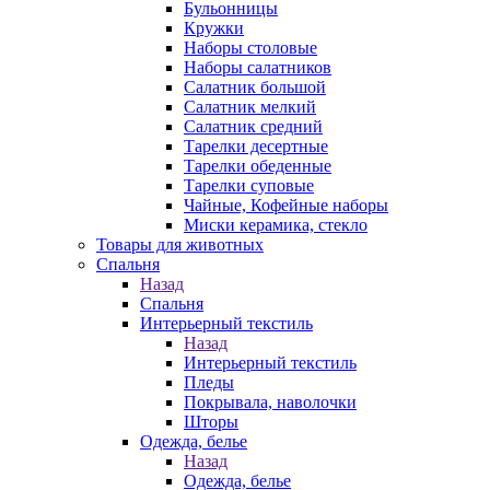
Бульонницы
Кружки
Наборы столовые
Наборы салатников
Салатник большой
Салатник мелкий
Салатник средний
Тарелки десертные
Тарелки обеденные
Тарелки суповые
Чайные, Кофейные наборы
Миски керамика, стекло
Товары для животных
Спальня
Назад
Спальня
Интерьерный текстиль
Назад
Интерьерный текстиль
Пледы
Покрывала, наволочки
Шторы
Одежда, белье
Назад
Одежда, белье