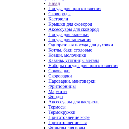
Назад
Посуда для приготовления
Сковороды
Кастрюли
Крышки для сковород
Аксессуары для сковород
Посуда для выпечки
Посуда для запекания
Одноразовая посуда для духовки
Котлы, баки столовые
Ковши, молочники
Казаны, утятницы металл
Наборы посуды для приготовления
Соковарки
Скороварки
Пароварки, мантоварки
Фритюрницы
Мармиты
Фондю
Аксессуары для кастрюль
Термосы
Термокружки
Приготовление кофе
Приготовление чая
Фильтры для воды