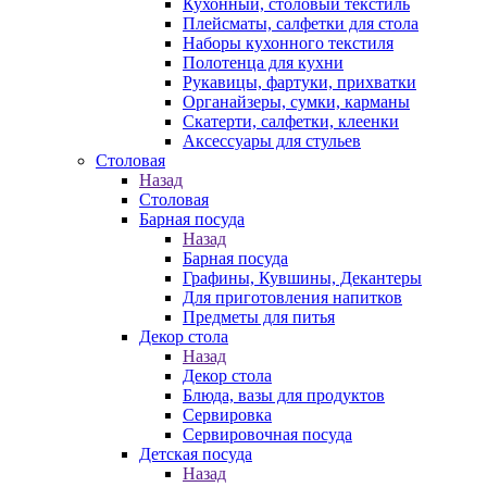
Кухонный, столовый текстиль
Плейсматы, салфетки для стола
Наборы кухонного текстиля
Полотенца для кухни
Рукавицы, фартуки, прихватки
Органайзеры, сумки, карманы
Скатерти, салфетки, клеенки
Аксессуары для стульев
Столовая
Назад
Столовая
Барная посуда
Назад
Барная посуда
Графины, Кувшины, Декантеры
Для приготовления напитков
Предметы для питья
Декор стола
Назад
Декор стола
Блюда, вазы для продуктов
Сервировка
Сервировочная посуда
Детская посуда
Назад