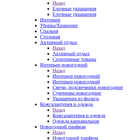
Назад
Елочные украшения
Елочные украшения
Интерьер
Уборка/Хранение
Спальня
Столовая
Активный отдых
Назад
Активный отдых
Спортивные товары
Интерьер новогодний
Назад
Интерьер новогодний
Интерьер новогодний
Свечи, подсвечники новогодние
Сувениры новогодние
Украшения из фольги
Кожгалантерея и одежда
Назад
Кожгалантерея и одежда
Одежда карнавальная
Новогодний парфюм
Назад
Новогодний парфюм