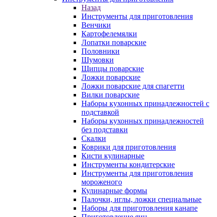
Назад
Инструменты для приготовления
Венчики
Картофелемялки
Лопатки поварские
Половники
Шумовки
Щипцы поварские
Ложки поварские
Ложки поварские для спагетти
Вилки поварские
Наборы кухонных принадлежностей с
подставкой
Наборы кухонных принадлежностей
без подставки
Скалки
Коврики для приготовления
Кисти кулинарные
Инструменты кондитерские
Инструменты для приготовления
мороженого
Кулинарные формы
Палочки, иглы, ложки специальные
Наборы для приготовления канапе
Приготовление яиц