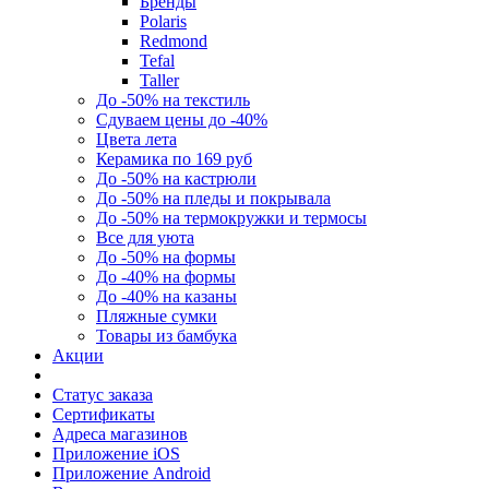
Бренды
Polaris
Redmond
Tefal
Taller
До -50% на текстиль
Сдуваем цены до -40%
Цвета лета
Керамика по 169 руб
До -50% на кастрюли
До -50% на пледы и покрывала
До -50% на термокружки и термосы
Все для уюта
До -50% на формы
До -40% на формы
До -40% на казаны
Пляжные сумки
Товары из бамбука
Акции
Статус заказа
Сертификаты
Адреса магазинов
Приложение iOS
Приложение Android