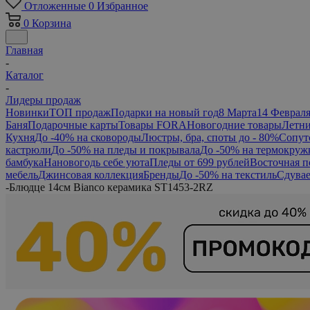
Отложенные
0
Избранное
0
Корзина
Главная
-
Каталог
-
Лидеры продаж
Новинки
ТОП продаж
Подарки на новый год
8 Марта
14 Феврал
Баня
Подарочные карты
Товары FORA
Новогодние товары
Летни
Кухня
До -40% на сковороды
Люстры, бра, споты до - 80%
Сопут
кастрюли
До -50% на пледы и покрывала
До -50% на термокруж
бамбука
Нановогодь себе уюта
Пледы от 699 рублей
Восточная п
мебель
Джинсовая коллекция
Бренды
До -50% на текстиль
Сдувае
-
Блюдце 14см Bianco керамика ST1453-2RZ