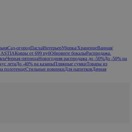
льня
Сад-огород
Пасха
Интерьер
Уборка/Хранение
Ванная/
NASTIA
Ковры от 699 руб
Обновите бокалы
Распродажа.
яла
Черная пятница
Новогодняя распродажа до -50%
До -50% на
кус лета
До -40% на казаны
Пляжные сумки
Товары из
на полотенце
Стильные новинки
Для напитков
Дачная