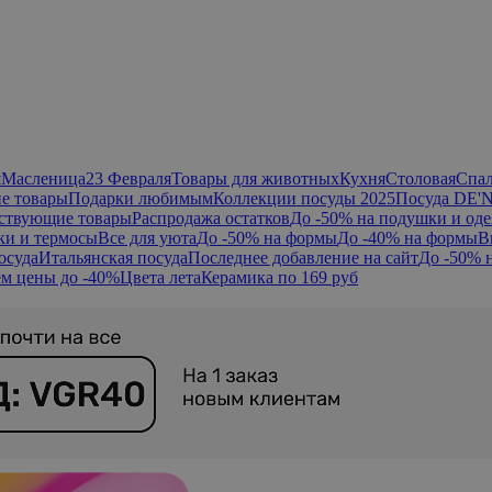
я
Масленица
23 Февраля
Товары для животных
Кухня
Столовая
Спа
е товары
Подарки любимым
Коллекции посуды 2025
Посуда DE'
ствующие товары
Распродажа остатков
До -50% на подушки и оде
ки и термосы
Все для уюта
До -50% на формы
До -40% на формы
В
осуда
Итальянская посуда
Последнее добавление на сайт
До -50% 
м цены до -40%
Цвета лета
Керамика по 169 руб